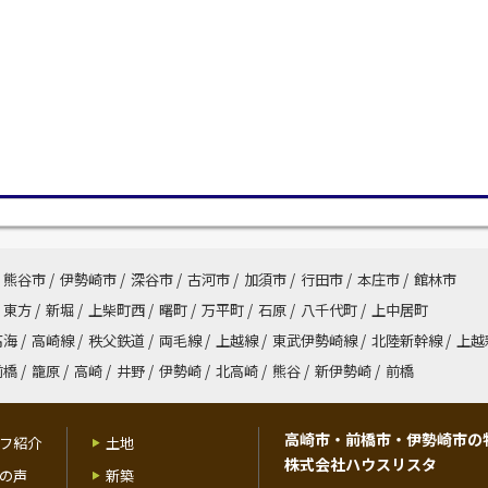
熊谷市
/
伊勢崎市
/
深谷市
/
古河市
/
加須市
/
行田市
/
本庄市
/
館林市
東方
/
新堀
/
上柴町西
/
曙町
/
万平町
/
石原
/
八千代町
/
上中居町
高海
/
高崎線
/
秩父鉄道
/
両毛線
/
上越線
/
東武伊勢崎線
/
北陸新幹線
/
上越
前橋
/
籠原
/
高崎
/
井野
/
伊勢崎
/
北高崎
/
熊谷
/
新伊勢崎
/
前橋
高崎市・前橋市・伊勢崎市の
フ紹介
土地
株式会社ハウスリスタ
の声
新築