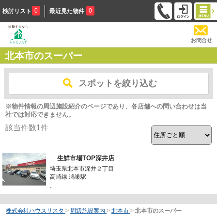
0
0
検討リスト
最近見た物件
お問合せ
北本市のスーパー
スポットを絞り込む
※物件情報の周辺施設紹介のページであり、各店舗への問い合わせは当
社では対応できません。
該当件数
1
件
生鮮市場TOP深井店
埼玉県北本市深井２丁目
高崎線 鴻巣駅
-
株式会社ハウスリスタ
>
周辺施設案内
>
北本市
>
北本市のスーパー