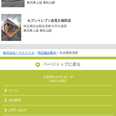
東武東上線 東松山駅
-
セブンイレブン吉見久保田店
埼玉県比企郡吉見町大字久保田
東武東上線 東松山駅
-
株式会社ハウスリスタ
>
周辺施設案内
>
比企郡吉見町
ページトップに戻る
営業時間:10:00~19：00
定休日:水曜日
ホーム
会社概要
お問い合わせ