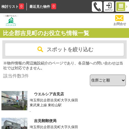
0
0
検討リスト
最近見た物件
お問合せ
比企郡吉見町のお役立ち情報一覧
スポットを絞り込む
※物件情報の周辺施設紹介のページであり、各店舗への問い合わせは当
社では対応できません。
該当件数
3
件
ウエルシア吉見店
埼玉県比企郡吉見町大字久保田
東武東上線 東松山駅
-
吉見郵郵便局
埼玉県比企郡吉見町大字久保田