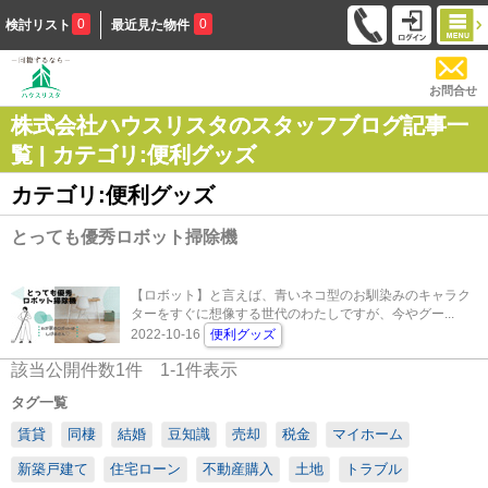
0
0
検討リスト
最近見た物件
お問合せ
株式会社ハウスリスタのスタッフブログ記事一
覧 | カテゴリ:便利グッズ
カテゴリ:便利グッズ
とっても優秀ロボット掃除機
【ロボット】と言えば、青いネコ型のお馴染みのキャラク
ターをすぐに想像する世代のわたしですが、今やグー...
2022-10-16
便利グッズ
該当公開件数
1
件
1-1
件表示
タグ一覧
賃貸
同棲
結婚
豆知識
売却
税金
マイホーム
新築戸建て
住宅ローン
不動産購入
土地
トラブル