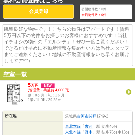
無料会員登録はこちら
公開物件数：
0
件
会員登録
会員物件数：
0
件
眺望良好な物件です！こちらの物件はアパートです！賃料
5万円以下の物件をお探しのお客様におすすめです！当社
イチオシの物件の「エルンテ」！ぜひ一度ご覧ください！
できるだけ早めに不動産情報を集めたい方は当社スタッフ
までご連絡ください！地域の不動産情報をいち早くお届け
します(*^^*)
空室一覧
5
万
円
NEW
(管理費・共益費 4,000円)
敷：0ヶ月｜礼：1ヶ月
1階 / 1LDK / 29.25㎡
所在地
茨城県
古河市
関戸
1749-2
東北本線
「
古河
」駅 徒歩46分
東北本線
「
野木
」駅 徒歩76分車13分