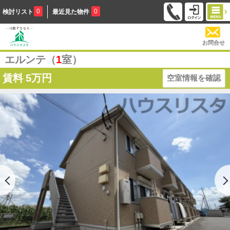
0
0
検討リスト
最近見た物件
お問合せ
エルンテ（
1
室）
賃料
5万円
空室情報を確認