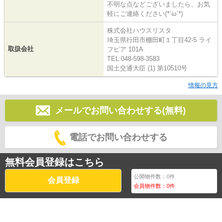
不明な点などございましたら、お気
軽にご連絡ください(*´ω`*)
株式会社ハウスリスタ
埼玉県行田市棚田町１丁目42-5 ライ
取扱会社
フピア 101A
TEL:048-598-3583
国土交通大臣 (1) 第10510号
情報の見方
メールでお問い合わせする(無料)
電話でお問い合わせする
無料会員登録はこちら
公開物件数：
0
件
会員登録
会員物件数：
0
件