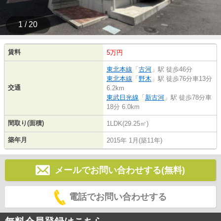
1 / 20
賃料
5万円
東北本線
「
古河
」駅 徒歩46分
東北本線
「
野木
」駅 徒歩76分車13分
交通
6.2km
東武日光線
「
新古河
」駅 徒歩78分車
18分 6.0km
間取り(面積)
1LDK(29.25㎡)
築年月
2015年 1月(築11年)
メールでお問い合わせする(無料)
電話でお問い合わせする