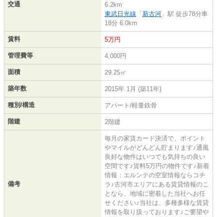
交通
6.2km
東武日光線
「
新古河
」駅 徒歩78分車
18分 6.0km
賃料
5万円
管理費等
4,000円
面積
29.25㎡
築年数
2015年 1月 (築11年)
種別/構造
アパート/軽量鉄骨
階建
2階建
毎月の家賃カード決済で、ポイント
やマイルがどんどん貯まります♪通風
良好な物件はいつでも気持ちの良い
空間です♪賃料5万円の物件です♪新着
情報：エルンテの空室情報ならコチ
備考
ラ♪古河市エリアにある賃貸情報のこ
となら、地域に密着した当社へお任
せください♪当社は、多種多様な賃貸
情報を取り扱っております♪ご要望や