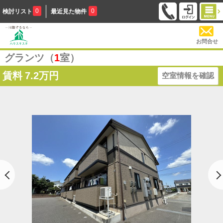
0
0
検討リスト
最近見た物件
お問合せ
グランツ（
1
室）
賃料
7.2万円
空室情報を確認