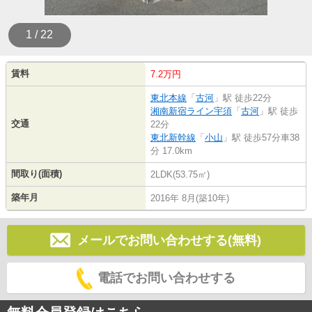
1 / 22
賃料
7.2万円
東北本線
「
古河
」駅 徒歩22分
湘南新宿ライン宇須
「
古河
」駅 徒歩
交通
22分
東北新幹線
「
小山
」駅 徒歩57分車38
分 17.0km
間取り(面積)
2LDK(53.75㎡)
築年月
2016年 8月(築10年)
メールでお問い合わせする(無料)
電話でお問い合わせする