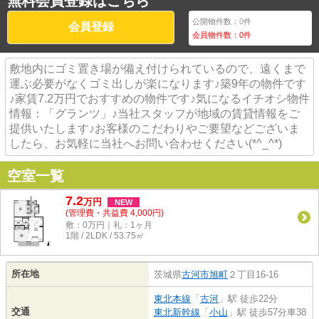
無料会員登録はこちら
公開物件数：
0
件
会員登録
会員物件数：
0
件
敷地内にゴミ置き場が備え付けられているので、遠くまで
運ぶ必要がなくゴミ出しが楽になります♪築9年の物件です
♪家賃7.2万円でおすすめの物件です♪気になるイチオシ物件
情報：「グランツ」♪当社スタッフが地域の賃貸情報をご
提供いたします♪お客様のこだわりやご要望などございま
したら、お気軽に当社へお問い合わせください(*^_^*)
空室一覧
7.2
万
円
NEW
(管理費・共益費 4,000円)
敷：0万円｜礼：1ヶ月
1階 / 2LDK / 53.75㎡
所在地
茨城県
古河市
旭町
２丁目16-16
東北本線
「
古河
」駅 徒歩22分
交通
東北新幹線
「
小山
」駅 徒歩57分車38