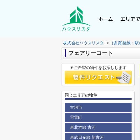
ホーム
エリア
株式会社ハウスリスタ
>
(賃貸)路線・
フェアリーコート
▼ご希望の物件をお探しします
同じエリアの物件
古河市
雷電町
東北本線 古河
東武日光線 新古河