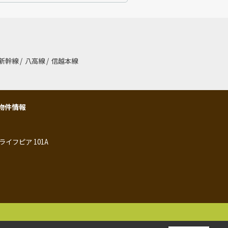
新幹線
/
八高線
/
信越本線
物件情報
ライフピア 101A