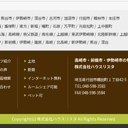
熊谷市
/
伊勢崎市
/
深谷市
/
古河市
/
加須市
/
行田市
/
館林市
/
本庄市
西
/
飯塚町
/
東方
/
新堀
/
曙町
/
石原
/
万平町
/
元総社町
/
上中居町
高海
/
高崎線
/
秩父鉄道
/
両毛線
/
上越線
/
東武伊勢崎線
/
北陸新幹線
/
上越
野
/
新前橋
/
伊勢崎
/
籠原
/
高崎
/
北高崎
/
新伊勢崎
/
熊谷
/
深谷
高崎市・前橋市・伊勢崎市の
フ紹介
土地
株式会社ハウスリスタ
の声
新築
設検索
インターネット無料
埼玉県行田市棚田町１丁目42-5 
TEL:048-598-3583
合わせ
ルームシェア可能
FAX:048-598-3584
ペット可
Copyright(c) 株式会社ハウスリスタ All Rights Reserved.