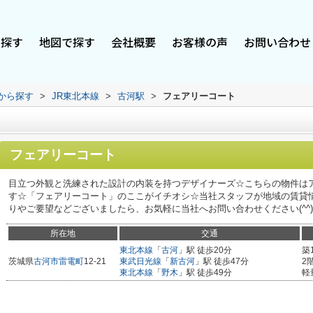
で探す
地図で探す
会社概要
お客様の声
お問い合わせ
駅から探す
>
JR東北本線
>
古河駅
>
フェアリーコート
フェアリーコート
目立つ外観と洗練された設計の内装を持つデザイナーズ☆こちらの物件はア
す☆「フェアリーコート」のここがイチオシ☆当社スタッフが地域の賃貸
りやご要望などございましたら、お気軽に当社へお問い合わせください(^^)
所在地
交通
東北本線
「
古河
」駅 徒歩20分
築
茨城県
古河市
雷電町
12-21
東武日光線
「
新古河
」駅 徒歩47分
2
東北本線
「
野木
」駅 徒歩49分
軽