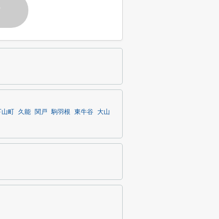
す
下山町
久能
関戸
駒羽根
東牛谷
大山