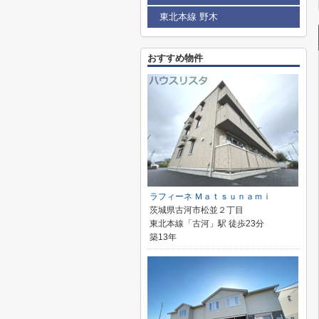
東北本線 野木
おすすめ物件
ラフィーネ Ｍａｔｓｕｎａｍｉ
茨城県古河市松並２丁目
東北本線「古河」駅 徒歩23分
築13年