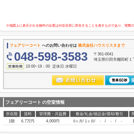
※地図上に表示される物件の位置は付近住所に所在することを表すものであり、実際
フェアリーコート
へのお問い合わせは
株式会社ハウスリスタまで
048-598-3583
〒361-0041
埼玉県行田市棚田町１丁目
10:00~19：00 定休日:水曜日
フェアリーコート
の空室情報
所在階
賃料
管理費・共益費
敷金/礼金/保証金/償却/敷引
1階
6.7万円
4,000円
/
/
/
/
0ヶ月
1ヶ月
-
-
-