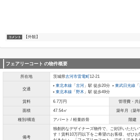
【外観】
コメント
フェアリーコート
の物件概要
所在地
茨城県
古河市
雷電町
12-21
東北本線
「
古河
」駅 徒歩20分
東武日光線
「
交通
東北本線
「
野木
」駅 徒歩49分
賃料
6.7万円
管理費・共
面積
47.54㎡
築年月（築
種別/構造
アパート / 軽量鉄骨
階建
独創的なデザイナーズ物件で、ご好評いただい
す！賃料10万円以下をご希望のお客様、ぜひ
備考
だきたい、「フェアリーコート」です！できる