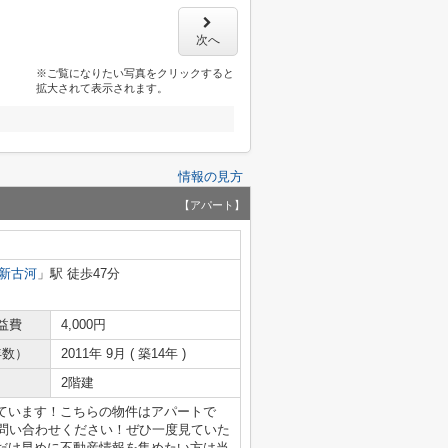
次へ
※ご覧になりたい写真をクリックすると
拡大されて表示されます。
情報の見方
【アパート】
新古河
」駅 徒歩47分
益費
4,000円
年数）
2011年 9月 ( 築14年 )
2階建
ています！こちらの物件はアパートで
お問い合わせください！ぜひ一度見ていた
だけ早めに不動産情報を集めたい方は当