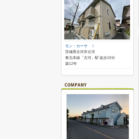
モン・カーサ Ⅰ
茨城県古河市古河
東北本線「古河」駅 徒歩10分
築12年