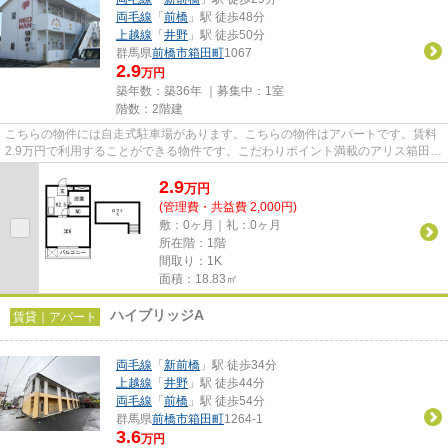
両毛線
「
前橋
」駅 徒歩48分
上越線
「
井野
」駅 徒歩50分
群馬県
前橋市
箱田町
1067
2.9
万円
築年数：築36年 ｜募集中：
1室
階数：2階建
こちらの物件には自走式駐車場があります。こちらの物件はアパートです。賃料
2.9万円で利用することができる物件です。こだわりポイント満載のアリス箱田。
こちらの物件詳細につきまし...
2.9
万
円
(管理費・共益費 2,000円)
敷：0ヶ月｜礼：0ヶ月
所在階：1階
間取り：1K
面積：18.83㎡
ハイブリッジA
賃貸｜アパート
両毛線
「
新前橋
」駅 徒歩34分
上越線
「
井野
」駅 徒歩44分
両毛線
「
前橋
」駅 徒歩54分
群馬県
前橋市
箱田町
1264-1
3.6
万円