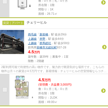
敷：0ヶ月｜礼：0ヶ月
所在階：1階
間取り：1K
面積：26.71㎡
チェリーヒル
賃貸｜アパート
両毛線
「
新前橋
」駅 徒歩29分
上越線
「
井野
」駅 徒歩44分
上越線
「
群馬総社
」駅 徒歩59分
群馬県
前橋市
元総社町
937-28
4.5
万円
築年数：築39年 ｜募集中：
1室
階数：2階建
2駅利用可能で利便性の高い物件です。魅力的で眺望良好な場所です。こちらの
物件は月々の家賃が4.5万円です。新着情報：チェリーヒルの空室情報ならコチ
ラ。前橋市エリアにある賃貸情...
4.5
万
円
(管理費・共益費 3,000円)
敷：0ヶ月｜礼：0ヶ月
所在階：1階
間取り：2LDK
面積：49.00㎡