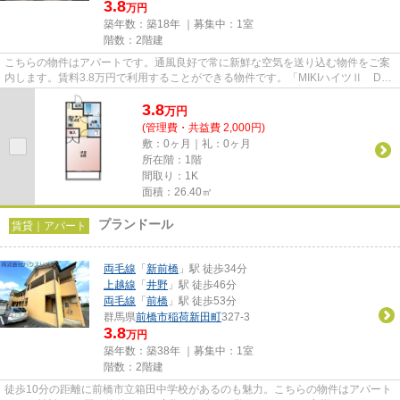
3.8
万円
築年数：築18年 ｜募集中：
1室
階数：2階建
こちらの物件はアパートです。通風良好で常に新鮮な空気を送り込む物件をご案
内します。賃料3.8万円で利用することができる物件です。「MIKIハイツⅡ D」
のここがイチオシ。できるだけ...
3.8
万
円
(管理費・共益費 2,000円)
敷：0ヶ月｜礼：0ヶ月
所在階：1階
間取り：1K
面積：26.40㎡
プランドール
賃貸｜アパート
両毛線
「
新前橋
」駅 徒歩34分
上越線
「
井野
」駅 徒歩46分
両毛線
「
前橋
」駅 徒歩53分
群馬県
前橋市
稲荷新田町
327-3
3.8
万円
築年数：築38年 ｜募集中：
1室
階数：2階建
徒歩10分の距離に前橋市立箱田中学校があるのも魅力。こちらの物件はアパート