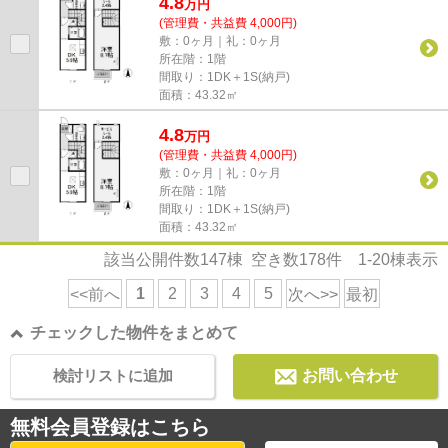
4.8
万
円
(管理費・共益費 4,000円)
敷：0ヶ月｜礼：0ヶ月
所在階：1階
間取り：1DK＋1S(納戸)
面積：43.32㎡
4.8
万
円
(管理費・共益費 4,000円)
敷：0ヶ月｜礼：0ヶ月
所在階：1階
間取り：1DK＋1S(納戸)
面積：43.32㎡
該当公開件数
147
棟 空き数
178
件
1-20
棟表示
1
2
3
4
5
<<前へ
次へ>>
最初
チェックした物件をまとめて
検討リストに追加
お問い合わせ
無料会員登録はこちら