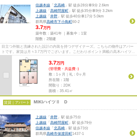
信越本線
「
北高崎
」駅 徒歩28分車9分 2.6km
上越線
「
高崎問屋町
」駅 徒歩35分車9分 3.2km
上越線
「
井野
」駅 徒歩40分車17分 5.0km
群馬県
高崎市
下小鳥町
60-2
3.7
万円
築年数：築41年 ｜募集中：
1室
階数：2階建
目立つ外観と洗練された設計の内装を持つデザイナーズ。こちらの物件はアパー
トです。家賃は月々3.7万円でございます。こだわりポイント満載の高木ハイツ。
条件の中からご希望の物件が...
3.7
万
円
(管理費・共益費 -)
敷：1ヶ月｜礼：0ヶ月
所在階：1階
間取り：2DK
面積：35.41㎡
MIKIハイツⅡ D
賃貸｜アパート
上越線
「
井野
」駅 徒歩75分
上越線
「
高崎問屋町
」駅 徒歩79分
信越本線
「
北高崎
」駅 徒歩73分
群馬県
高崎市
保渡田町
1437-1