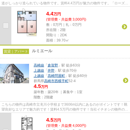
道がしっかり造られている物件です。賃料4.4万円が魅力の物件です。「ローズガ
ーデン」のここがイチオシ。...
4.4
万
円
(管理費・共益費 3,000円)
敷：0万円｜礼：0万円
所在階：2階
間取り：2DK
面積：39.70㎡
ルミエール
賃貸｜アパート
高崎線
「
倉賀野
」駅 徒歩63分
上越線
「
井野
」駅 徒歩70分
上越線
「
高崎問屋町
」駅 徒歩60分
群馬県
高崎市
西横手町
52-4
4.5
万円
築年数：築20年 ｜募集中：
1室
階数：2階建
こちらの物件は高崎市立滝川小学校まで3606m以内にあるのがポイントです！眺
望良好なエリアで魅力的です！賃料4.5万円の物件です！当社イチオシの物件の
「ルミエール」！ぜひ一度ご覧...
4.5
万
円
(管理費・共益費 4,000円)