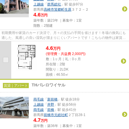
上越線
「
群馬総社
」駅 徒歩97分
群馬県
高崎市
箕郷町生原
３７２－２
4.6
万円
築年数：築23年 ｜募集中：
1室
階数：2階建
初期費用や家賃のカード決済で、月々の支払の手間を省けます！冬場の換気にも
適した、風通しの良い湿気が溜まりにくいアパートです！こちらの物件は家賃4.6
万円です！「スターパレスC...
4.6
万
円
(管理費・共益費 2,000円)
敷：1ヶ月｜礼：0ヶ月
所在階：2階
間取り：2LDK
面積：46.50㎡
THパレロワイヤル
賃貸｜アパート
両毛線
「
新前橋
」駅 徒歩18分
上越線
「
井野
」駅 徒歩56分
両毛線
「
前橋
」駅 徒歩41分
群馬県
前橋市
元総社町
２丁目28-1
4.7
万円
築年数：築36年 ｜募集中：
1室