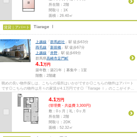
所在階：2階
間取り：1K
面積：26.40㎡
Tiarage Ⅰ
賃貸｜アパート
上越線
「
群馬総社
」駅 徒歩63分
両毛線
「
新前橋
」駅 徒歩67分
上越線
「
井野
」駅 徒歩69分
群馬県
高崎市
足門町
4.1
万円
築年数：築21年 ｜募集中：
1室
階数：2階建
眺めの良い物件探しは、こちらの場所はいかがですか◎こちらの物件はアパート
です◎こちらの物件は月々の家賃が4.1万円です◎「Tiarage Ⅰ」のここがイチオ
シ◎できるだけ早めに不動産情報...
4.1
万
円
(管理費・共益費 3,300円)
敷：0ヶ月｜礼：0ヶ月
所在階：2階
間取り：2DK
面積：52.32㎡