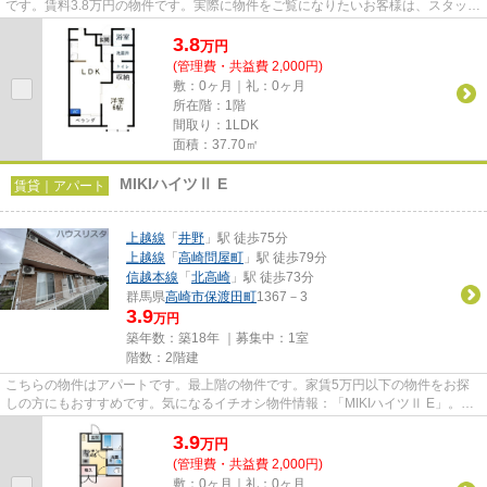
です。賃料3.8万円の物件です。実際に物件をご覧になりたいお客様は、スタッフ
までご連絡ください。ご希望...
3.8
万
円
(管理費・共益費 2,000円)
敷：0ヶ月｜礼：0ヶ月
所在階：1階
間取り：1LDK
面積：37.70㎡
MIKIハイツⅡ E
賃貸｜アパート
上越線
「
井野
」駅 徒歩75分
上越線
「
高崎問屋町
」駅 徒歩79分
信越本線
「
北高崎
」駅 徒歩73分
群馬県
高崎市
保渡田町
1367－3
3.9
万円
築年数：築18年 ｜募集中：
1室
階数：2階建
こちらの物件はアパートです。最上階の物件です。家賃5万円以下の物件をお探
しの方にもおすすめです。気になるイチオシ物件情報：「MIKIハイツⅡ E」。高
崎市エリアにある賃貸情報のこ...
3.9
万
円
(管理費・共益費 2,000円)
敷：0ヶ月｜礼：0ヶ月