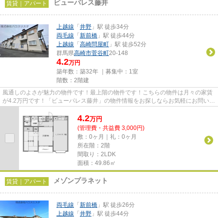
ビューパレス藤井
賃貸｜アパート
上越線
「
井野
」駅 徒歩34分
両毛線
「
新前橋
」駅 徒歩44分
上越線
「
高崎問屋町
」駅 徒歩52分
群馬県
高崎市
菅谷町
20-148
4.2
万円
築年数：築32年 ｜募集中：
1室
階数：2階建
風通しのよさが魅力の物件です！最上階の物件です！こちらの物件は月々の家賃
が4.2万円です！「ビューパレス藤井」の物件情報をお探しならお気軽にお問い合
わせください！様々な物件を...
4.2
万
円
(管理費・共益費 3,000円)
敷：0ヶ月｜礼：0ヶ月
所在階：2階
間取り：2LDK
面積：49.86㎡
メゾンプラネット
賃貸｜アパート
両毛線
「
新前橋
」駅 徒歩26分
上越線
「
井野
」駅 徒歩44分