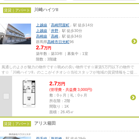
川崎ハイツII
賃貸｜アパート
上越線
「
高崎問屋町
」駅 徒歩14分
上越線
「
井野
」駅 徒歩30分
高崎線
「
高崎
」駅 徒歩34分
群馬県
高崎市
日光町
96
2.7
万円
築年数：築33年 ｜募集中：
1室
階数：3階建
風通しのよさが魅力の物件です☆眺めの良い物件です☆家賃5万円以下の物件で
す☆「川崎ハイツII」のここがイチオシ☆当社スタッフが地域の賃貸情報をご提供
いたします☆お客様のこだわりや...
2.7
万
円
(管理費・共益費 3,000円)
敷：0ヶ月｜礼：0ヶ月
所在階：2階
間取り：1K
面積：26.45㎡
アリス箱田
賃貸｜アパート
両毛線
「
新前橋
」駅 徒歩29分