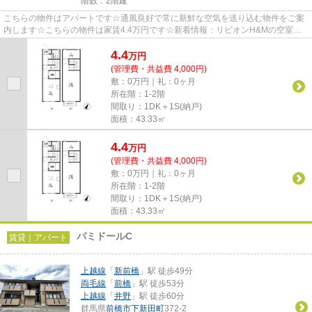
階数：2階建
こちらの物件はアパートです☆通風良好で常に新鮮な空気を送り込む物件をご案
内します☆こちらの物件は家賃4.4万円です☆新着情報：リビオンH&Mの空室情
報ならコチラ☆できるだけ早め...
4.4
万
円
(管理費・共益費 4,000円)
敷：0万円｜礼：0ヶ月
所在階：1-2階
間取り：1DK＋1S(納戸)
面積：43.33㎡
4.4
万
円
(管理費・共益費 4,000円)
敷：0万円｜礼：0ヶ月
所在階：1-2階
間取り：1DK＋1S(納戸)
面積：43.33㎡
パミドールC
賃貸｜アパート
上越線
「
新前橋
」駅 徒歩49分
両毛線
「
前橋
」駅 徒歩53分
上越線
「
井野
」駅 徒歩60分
群馬県
前橋市
下新田町
372-2