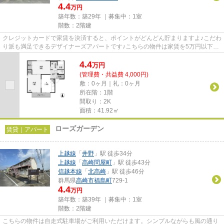
4.4
万円
築年数：築29年 ｜募集中：
1室
階数：2階建
クレジットカードで家賃を決済すると、ポイントがどんどん貯まりますよ♪こだわ
り派も満足できるデザイナーズアパートです♪こちらの物件は家賃を5万円以下に
抑えたい方におすすめです♪...
4.4
万
円
(管理費・共益費 4,000円)
敷：0ヶ月｜礼：0ヶ月
所在階：1階
間取り：2K
面積：41.92㎡
ローズガーデン
賃貸｜アパート
上越線
「
井野
」駅 徒歩34分
上越線
「
高崎問屋町
」駅 徒歩43分
信越本線
「
北高崎
」駅 徒歩46分
群馬県
高崎市
福島町
729-1
4.4
万円
築年数：築39年 ｜募集中：
1室
階数：2階建
こちらの物件は自走式駐車場がご利用いただけます。シンプルながらも風の通り