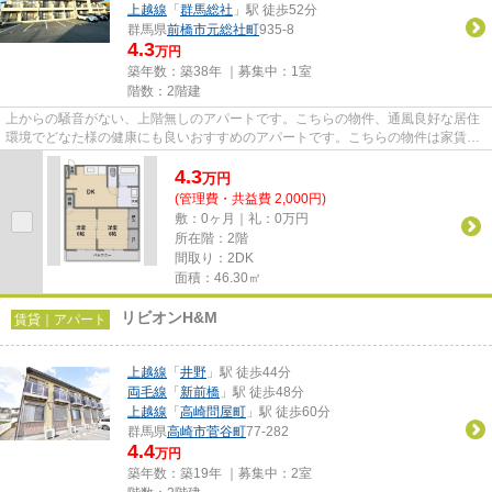
上越線
「
群馬総社
」駅 徒歩52分
群馬県
前橋市
元総社町
935-8
4.3
万円
築年数：築38年 ｜募集中：
1室
階数：2階建
上からの騒音がない、上階無しのアパートです。こちらの物件、通風良好な居住
環境でどなた様の健康にも良いおすすめのアパートです。こちらの物件は家賃4.3
万円です。新着情報：メゾン...
4.3
万
円
(管理費・共益費 2,000円)
敷：0ヶ月｜礼：0万円
所在階：2階
間取り：2DK
面積：46.30㎡
リビオンH&M
賃貸｜アパート
上越線
「
井野
」駅 徒歩44分
両毛線
「
新前橋
」駅 徒歩48分
上越線
「
高崎問屋町
」駅 徒歩60分
群馬県
高崎市
菅谷町
77-282
4.4
万円
築年数：築19年 ｜募集中：
2室