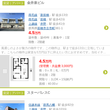
金井泉ビル
賃貸｜アパート
両毛線
「
新前橋
」駅 徒歩13分
両毛線
「
前橋
」駅 徒歩42分
上越線
「
井野
」駅 徒歩41分
群馬県
前橋市
古市町
381-1
4.5
万円
築年数：築49年 ｜募集中：
1室
階数：2階建
風通しのよさが魅力の物件です。この物件は、駅まで徒歩13分に立地していま
す。こちらの物件は家賃を5万円以下に抑えたい方におすすめです。当社イチオ
シの物件の「金井泉ビル」。ぜひ...
4.5
万
円
(管理費・共益費 3,000円)
敷：0ヶ月｜礼：0万円
所在階：2階
間取り：1LDK＋1S(納戸)
面積：40.00㎡
スターパレスC
賃貸｜アパート
信越本線
「
群馬八幡
」駅 徒歩92分
上越線
「
井野
」駅 徒歩103分