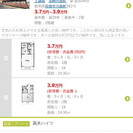
上越線
「
高崎問屋町
」駅 徒歩48分
群馬県
前橋市
川曲町
362-5
3.7
3.9
万円～
万円
築年数：築29年 ｜募集中：
2室
階数：2階建
空気の入れ替えができる風通しの良い物件です。こだわり派の方も満足度の高い
デザイナーズ物件です。月々の賃料が5万円以下の物件です。気になるイチオシ
物件情報：「プリモ川曲」。で...
3.7
万
円
(管理費・共益費 250円)
敷：0ヶ月｜礼：0ヶ月
所在階：1階
間取り：1K
面積：24.30㎡
3.9
万
円
(管理費・共益費 -)
敷：0ヶ月｜礼：0ヶ月
所在階：2階
間取り：1K
面積：24.30㎡
高木ハイツ
賃貸｜アパート