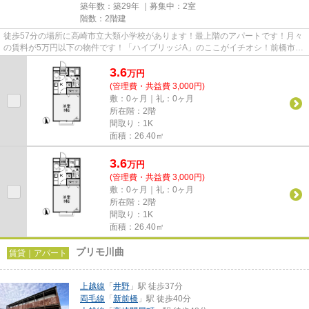
築年数：築29年 ｜募集中：
2室
階数：2階建
徒歩57分の場所に高崎市立大類小学校があります！最上階のアパートです！月々
の賃料が5万円以下の物件です！「ハイブリッジA」のここがイチオシ！前橋市エ
リアにある賃貸情報のことな...
3.6
万
円
(管理費・共益費 3,000円)
敷：0ヶ月｜礼：0ヶ月
所在階：2階
間取り：1K
面積：26.40㎡
3.6
万
円
(管理費・共益費 3,000円)
敷：0ヶ月｜礼：0ヶ月
所在階：2階
間取り：1K
面積：26.40㎡
プリモ川曲
賃貸｜アパート
上越線
「
井野
」駅 徒歩37分
両毛線
「
新前橋
」駅 徒歩40分