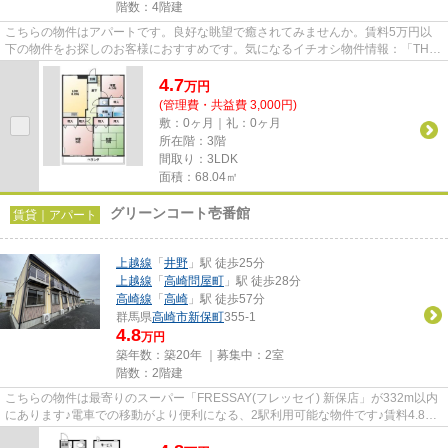
階数：4階建
こちらの物件はアパートです。良好な眺望で癒されてみませんか。賃料5万円以
下の物件をお探しのお客様におすすめです。気になるイチオシ物件情報：「THパ
レロワイヤル」。前橋市エリア...
4.7
万
円
(管理費・共益費 3,000円)
敷：0ヶ月｜礼：0ヶ月
所在階：3階
間取り：3LDK
面積：68.04㎡
グリーンコート壱番館
賃貸｜アパート
上越線
「
井野
」駅 徒歩25分
上越線
「
高崎問屋町
」駅 徒歩28分
高崎線
「
高崎
」駅 徒歩57分
群馬県
高崎市
新保町
355-1
4.8
万円
築年数：築20年 ｜募集中：
2室
階数：2階建
こちらの物件は最寄りのスーパー「FRESSAY(フレッセイ) 新保店」が332m以内
にあります♪電車での移動がより便利になる、2駅利用可能な物件です♪賃料4.8万
円で利用することができる物件...