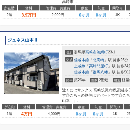
高崎市...
所在階
賃料
管理費・共益費
敷金
礼金
間取り
3.9
万円
0ヶ月
0ヶ月
2階
2,000円
1K
ジュネス山本Ⅱ
群馬県
高崎市
筑縄町
23-1
住所
交通
信越本線
「
北高崎
」駅 徒歩25分
上越線
「
高崎問屋町
」駅 徒歩34
信越本線
「
群馬八幡
」駅 徒歩50
築26年
2階建
軽量
築年
階数
構造
近くにはサンクス 高崎筑縄六郷店(徒歩
す◎こちらの物件はアパートです◎こち
山本Ⅱ」...
所在階
賃料
管理費・共益費
敷金
礼金
間取り
4
万円
0ヶ月
0ヶ月
1階
4,000円
1K
2