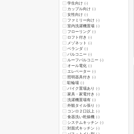
学生向け
(-)
カップル向け
(-)
女性向け
(-)
ファミリー向け
(-)
室内洗濯機置場
(-)
フローリング
(-)
ロフト付き
(-)
メゾネット
(-)
ベランダ
(-)
バルコニー
(-)
ルーフバルコニー
(-)
オール電化
(-)
エレベーター
(-)
照明器具付き
(-)
駐輪場
(-)
バイク置場あり
(-)
家具・家電付き
(-)
洗濯機置場有
(-)
外観タイル張り
(-)
コンロ２口以上
(-)
食器洗い乾燥機
(-)
システムキッチン
(-)
対面式キッチン
(-)
バス・トイレ別