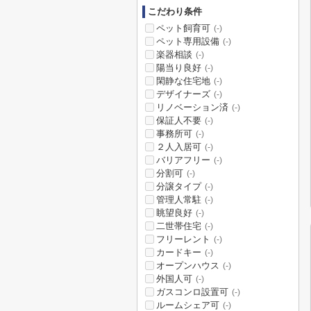
こだわり条件
ペット飼育可
(-)
ペット専用設備
(-)
楽器相談
(-)
陽当り良好
(-)
閑静な住宅地
(-)
デザイナーズ
(-)
リノベーション済
(-)
保証人不要
(-)
事務所可
(-)
２人入居可
(-)
バリアフリー
(-)
分割可
(-)
分譲タイプ
(-)
管理人常駐
(-)
眺望良好
(-)
二世帯住宅
(-)
フリーレント
(-)
カードキー
(-)
オープンハウス
(-)
外国人可
(-)
ガスコンロ設置可
(-)
ルームシェア可
(-)