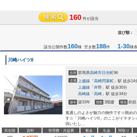
160
件が該当
並び順：
160
188
1-30
該当公開件数
棟 空き数
件
棟
川崎ハイツII
群馬県
高崎市
日光町
96
住所
交通
上越線
「
高崎問屋町
」駅 徒歩14
上越線
「
井野
」駅 徒歩30分
高崎線
「
高崎
」駅 徒歩34分
築33年
3階建
鉄筋
築年
階数
構造
風通しのよさが魅力の物件です☆眺めの
す☆「川崎ハイツII」のここがイチオ
供いたし...
所在階
賃料
管理費・共益費
敷金
礼金
間取り