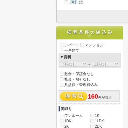
渋川
(2)
アパート
マンション
一戸建て
▼賃料
～
敷金・保証金なし
礼金・敷引なし
共益費・管理費込み
160
件が該当
間取り
ワンルーム
1K
1DK
1LDK
2K
2DK