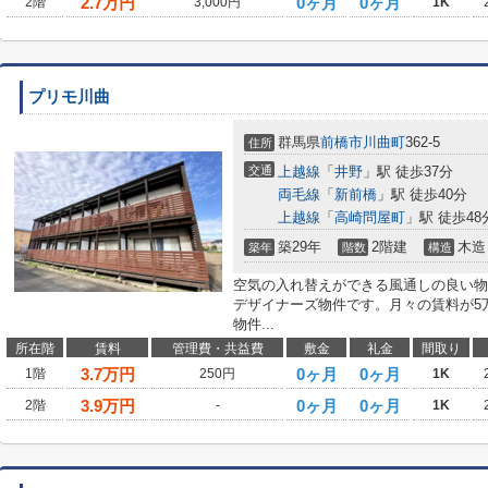
2.7
万円
0ヶ月
0ヶ月
2階
3,000円
1K
プリモ川曲
群馬県
前橋市
川曲町
362-5
住所
交通
上越線
「
井野
」駅 徒歩37分
両毛線
「
新前橋
」駅 徒歩40分
上越線
「
高崎問屋町
」駅 徒歩48
築29年
2階建
木造
築年
階数
構造
空気の入れ替えができる風通しの良い物
デザイナーズ物件です。月々の賃料が5
物件...
所在階
賃料
管理費・共益費
敷金
礼金
間取り
3.7
万円
0ヶ月
0ヶ月
1階
250円
1K
3.9
万円
0ヶ月
0ヶ月
2階
-
1K