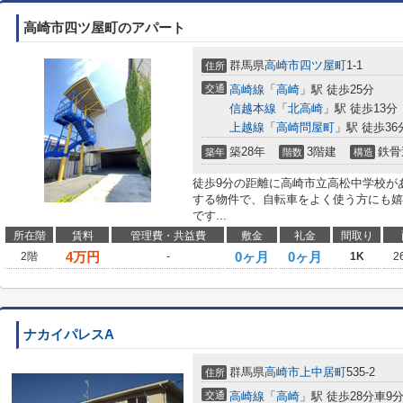
高崎市四ツ屋町のアパート
群馬県
高崎市
四ツ屋町
1-1
住所
交通
高崎線
「
高崎
」駅 徒歩25分
信越本線
「
北高崎
」駅 徒歩13分
上越線
「
高崎問屋町
」駅 徒歩36
築28年
3階建
鉄骨
築年
階数
構造
徒歩9分の距離に高崎市立高松中学校が
する物件で、自転車をよく使う方にも嬉
です...
所在階
賃料
管理費・共益費
敷金
礼金
間取り
4
万円
0ヶ月
0ヶ月
2階
-
1K
2
ナカイパレスA
群馬県
高崎市
上中居町
535-2
住所
交通
高崎線
「
高崎
」駅 徒歩28分車9分 