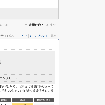
表示件数：
表示
<<前へ
1
2
3
4
5
次へ>>
最初
分
コンクリート
良い物件です☆家賃5万円以下の物件で
シ☆当社スタッフが地域の賃貸情報をご提
面積
詳細
検討リスト