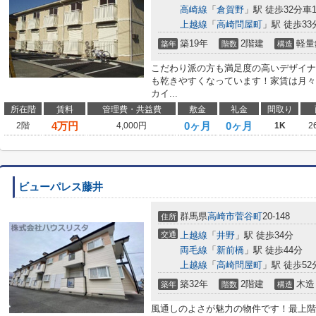
高崎線
「
倉賀野
」駅 徒歩32分車11
上越線
「
高崎問屋町
」駅 徒歩33分
築19年
2階建
軽量
築年
階数
構造
こだわり派の方も満足度の高いデザイナ
も乾きやすくなっています！家賃は月々
カイ...
所在階
賃料
管理費・共益費
敷金
礼金
間取り
4
万円
0ヶ月
0ヶ月
2階
4,000円
1K
2
ビューパレス藤井
群馬県
高崎市
菅谷町
20-148
住所
交通
上越線
「
井野
」駅 徒歩34分
両毛線
「
新前橋
」駅 徒歩44分
上越線
「
高崎問屋町
」駅 徒歩52
築32年
2階建
木造
築年
階数
構造
風通しのよさが魅力の物件です！最上階