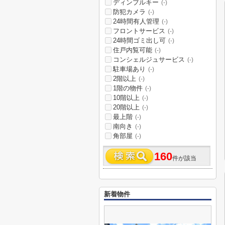
ディンプルキー
(-)
防犯カメラ
(-)
24時間有人管理
(-)
フロントサービス
(-)
24時間ゴミ出し可
(-)
住戸内覧可能
(-)
コンシェルジュサービス
(-)
駐車場あり
(-)
2階以上
(-)
1階の物件
(-)
10階以上
(-)
20階以上
(-)
最上階
(-)
南向き
(-)
角部屋
(-)
160
件が該当
新着物件