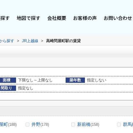
で探す
地図で探す
会社概要
お客様の声
お問い合わせ
駅から探す
>
JR上越線
>
高崎問屋町駅の賃貸
面積
下限なし～上限なし
築年数
指定しない
間取り
指定なし
屋町
井野
新前橋
群馬
(188)
(178)
(158)