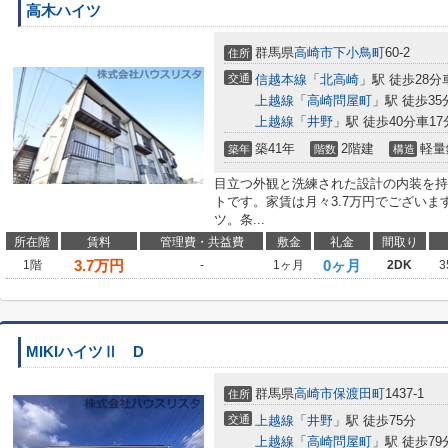
高木ハイツ
群馬県
高崎市
下小鳥町
60-2
住所
交通
信越本線
「
北高崎
」駅 徒歩28分車
上越線
「
高崎問屋町
」駅 徒歩35分
上越線
「
井野
」駅 徒歩40分車17分
築41年
2階建
軽量
築年
階数
構造
目立つ外観と洗練された設計の内装を持
トです。家賃は月々3.7万円でござい
ツ。条...
所在階
賃料
管理費・共益費
敷金
礼金
間取り
3.7
万円
0ヶ月
1階
-
1ヶ月
2DK
3
MIKIハイツⅡ D
群馬県
高崎市
保渡田町
1437-1
住所
交通
上越線
「
井野
」駅 徒歩75分
上越線
「
高崎問屋町
」駅 徒歩79