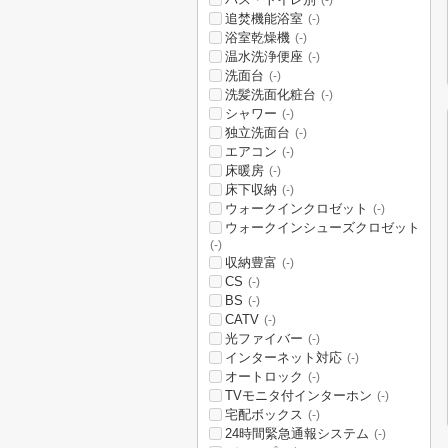
(-)
追焚機能浴室
(-)
浴室乾燥機
(-)
温水洗浄便座
(-)
洗面台
(-)
洗髪洗面化粧台
(-)
シャワー
(-)
独立洗面台
(-)
エアコン
(-)
床暖房
(-)
床下収納
(-)
ウォークインクロゼット
(-)
ウォークインシューズクロゼット
(-)
収納豊富
(-)
CS
(-)
BS
(-)
CATV
(-)
光ファイバー
(-)
インターネット対応
(-)
オートロック
(-)
TVモニタ付インターホン
(-)
宅配ボックス
(-)
24時間緊急通報システム
(-)