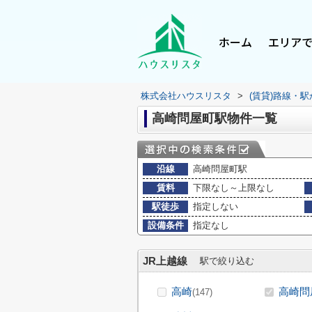
ホーム
エリア
株式会社ハウスリスタ
>
(賃貸)路線・
高崎問屋町駅物件一覧
沿線
高崎問屋町駅
賃料
下限なし～上限なし
駅徒歩
指定しない
設備条件
指定なし
JR上越線
駅で絞り込む
高崎
高崎問
(147)