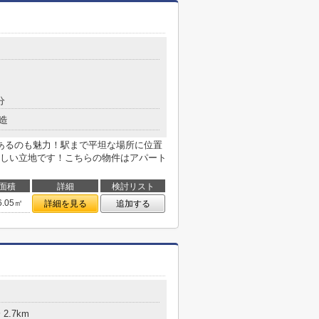
分
造
あるのも魅力！駅まで平坦な場所に位置
しい立地です！こちらの物件はアパート
面積
詳細
検討リスト
6.05㎡
詳細を見る
追加する
2.7km