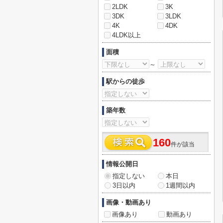
2LDK
3K
3DK
3LDK
4K
4DK
4LDK以上
面積
～
駅からの徒歩
築年数
160
件が該当
情報公開日
指定しない
本日
3日以内
1週間以内
画像・動画あり
画像あり
動画あり