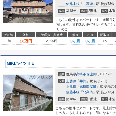
信越本線
「
北高崎
」駅 徒歩73分
築18年
2階建
木造
築年
階数
構造
こちらの物件はアパートです。通風良好
内します。賃料3.8万円で利用すること
D」のこ...
所在階
賃料
管理費・共益費
敷金
礼金
間取り
3.8
万円
0ヶ月
0ヶ月
1階
2,000円
1K
MIKIハイツⅡ E
群馬県
高崎市
保渡田町
1367－3
住所
交通
上越線
「
井野
」駅 徒歩75分
上越線
「
高崎問屋町
」駅 徒歩79
信越本線
「
北高崎
」駅 徒歩73分
築18年
2階建
木造
築年
階数
構造
こちらの物件はアパートです。最上階の
しの方にもおすすめです。気になるイチオ