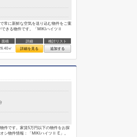
で常に新鮮な空気を送り込む物件をご案
ができる物件です。「MIKIハイツⅡ
面積
詳細
検討リスト
26.40㎡
詳細を見る
追加する
分
物件です。家賃5万円以下の物件をお探
シ物件情報：「MIKIハイツⅡ E」。