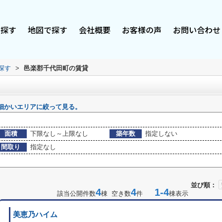
で探す
地図で探す
会社概要
お客様の声
お問い合わせ
探す
>
邑楽郡千代田町の賃貸
細かいエリアに絞って見る。
面積
下限なし～上限なし
築年数
指定しない
間取り
指定なし
並び順：
4
4
1-4
該当公開件数
棟 空き数
件
棟表示
美恵乃ハイム