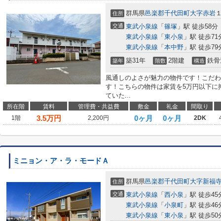
群馬県
邑楽郡千代田町
大字赤岩
住所
交通
東武小泉線
「
篠塚
」駅 徒歩58分
東武小泉線
「
東小泉
」駅 徒歩71
東武小泉線
「
本中野
」駅 徒歩79
築31年
2階建
鉄骨
築年
階数
構造
風通しのよさが魅力の物件です！こだわ
す！こちらの物件は家賃を5万円以下に
ていた...
所在階
賃料
管理費・共益費
敷金
礼金
間取り
3.5
万円
0ヶ月
0ヶ月
1階
2,200円
2DK
ミニョン・ア・ラ・モードＡ
群馬県
邑楽郡千代田町
大字新福
住所
交通
東武小泉線
「
西小泉
」駅 徒歩45
東武小泉線
「
小泉町
」駅 徒歩46
東武小泉線
「
東小泉
」駅 徒歩50