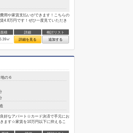
費用や家賃支払いができます！こちらの
賃4.8万円です！ぜひ一度見ていただき
面積
詳細
検討リスト
5.39㎡
詳細を見る
追加する
番地の６
分
分
造
良好なアパート☆カード決済で手元にお
きます☆家賃を10万円以下に抑えるこ