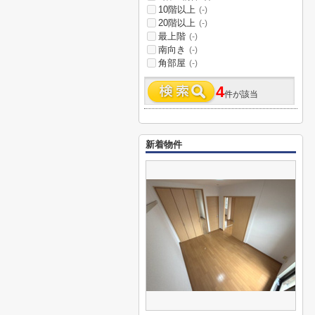
10階以上
(-)
20階以上
(-)
最上階
(-)
南向き
(-)
角部屋
(-)
4
件が該当
新着物件