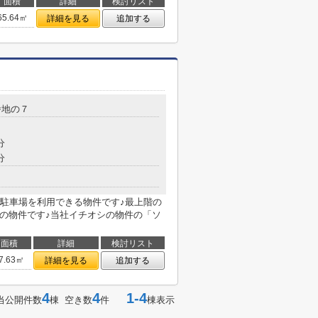
面積
詳細
検討リスト
65.64㎡
詳細を見る
追加する
番地の７
分
分
駐車場を利用できる物件です♪最上階の
円の物件です♪当社イチオシの物件の「ソ
面積
詳細
検討リスト
7.63㎡
詳細を見る
追加する
4
4
1-4
当公開件数
棟 空き数
件
棟表示