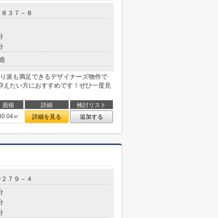
１８３７－８
分
分
造
り派も満足できるデザイナーズ物件で
抑えたい方におすすめです！ぜひ一度見
面積
詳細
検討リスト
40.04㎡
詳細を見る
追加する
寺
２７９－４
分
分
分