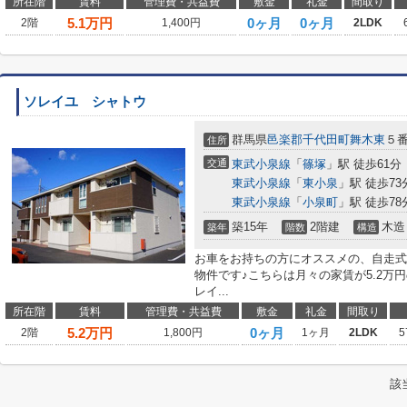
所在階
賃料
管理費・共益費
敷金
礼金
間取り
5.1
万円
0ヶ月
0ヶ月
2階
1,400円
2LDK
ソレイユ シャトウ
群馬県
邑楽郡千代田町
舞木東
５
住所
交通
東武小泉線
「
篠塚
」駅 徒歩61分
東武小泉線
「
東小泉
」駅 徒歩73
東武小泉線
「
小泉町
」駅 徒歩78
築15年
2階建
木造
築年
階数
構造
お車をお持ちの方にオススメの、自走式
物件です♪こちらは月々の家賃が5.2万
レイ...
所在階
賃料
管理費・共益費
敷金
礼金
間取り
5.2
万円
0ヶ月
2階
1,800円
1ヶ月
2LDK
5
該