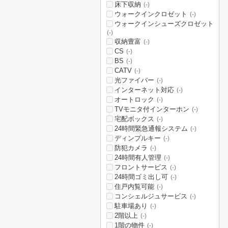
床下収納
(-)
ウォークインクロゼット
(-)
ウォークインシューズクロゼット
(-)
収納豊富
(-)
CS
(-)
BS
(-)
CATV
(-)
光ファイバー
(-)
インターネット対応
(-)
オートロック
(-)
TVモニタ付インターホン
(-)
宅配ボックス
(-)
24時間緊急通報システム
(-)
ディンプルキー
(-)
防犯カメラ
(-)
24時間有人管理
(-)
フロントサービス
(-)
24時間ゴミ出し可
(-)
住戸内覧可能
(-)
コンシェルジュサービス
(-)
駐車場あり
(-)
2階以上
(-)
1階の物件
(-)