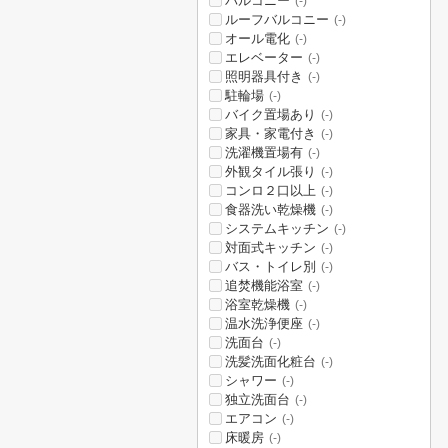
バルコニー
(-)
ルーフバルコニー
(-)
オール電化
(-)
エレベーター
(-)
照明器具付き
(-)
駐輪場
(-)
バイク置場あり
(-)
家具・家電付き
(-)
洗濯機置場有
(-)
外観タイル張り
(-)
コンロ２口以上
(-)
食器洗い乾燥機
(-)
システムキッチン
(-)
対面式キッチン
(-)
バス・トイレ別
(-)
追焚機能浴室
(-)
浴室乾燥機
(-)
温水洗浄便座
(-)
洗面台
(-)
洗髪洗面化粧台
(-)
シャワー
(-)
独立洗面台
(-)
エアコン
(-)
床暖房
(-)