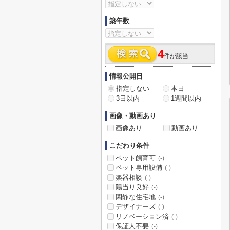
築年数
4
件が該当
情報公開日
指定しない
本日
3日以内
1週間以内
画像・動画あり
画像あり
動画あり
こだわり条件
ペット飼育可
(-)
ペット専用設備
(-)
楽器相談
(-)
陽当り良好
(-)
閑静な住宅地
(-)
デザイナーズ
(-)
リノベーション済
(-)
保証人不要
(-)