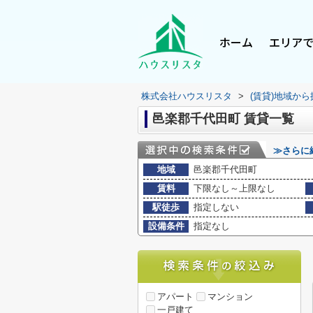
ホーム
エリア
株式会社ハウスリスタ
>
(賃貸)地域から
邑楽郡千代田町 賃貸一覧
≫さらに
地域
邑楽郡千代田町
賃料
下限なし～上限なし
駅徒歩
指定しない
設備条件
指定なし
アパート
マンション
一戸建て