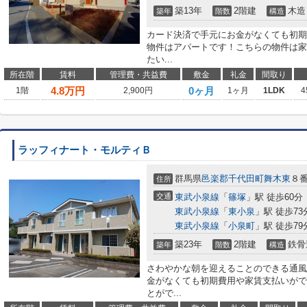
築13年
2階建
木造
築年
階数
構造
カード決済で手元にお金がなくても初期
物件はアパートです！こちらの物件は家
たい...
所在階
賃料
管理費・共益費
敷金
礼金
間取り
4.8
万円
0ヶ月
1階
2,900円
1ヶ月
1LDK
4
ラッフィナート・モルティＢ
群馬県
邑楽郡千代田町
舞木東
８
住所
交通
東武小泉線
「
篠塚
」駅 徒歩60分
東武小泉線
「
東小泉
」駅 徒歩73
東武小泉線
「
小泉町
」駅 徒歩79
築23年
2階建
鉄骨
築年
階数
構造
さわやかな朝を迎えることのできる通風
金がなくても初期費用や家賃支払いがで
とがで...