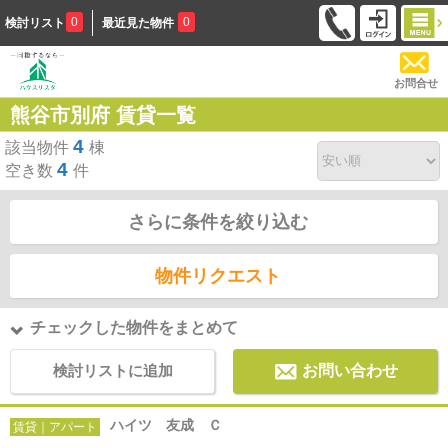
0
0
検討リスト
最近見た物件
お問合せ
熊谷市別府 賃貸一覧
4
該当物件
棟
4
空き数
件
さらに条件を絞り込む
物件リクエスト
チェックした物件をまとめて
検討リストに追加
お問い合わせ
ハイツ 友成 Ｃ
賃貸｜アパート