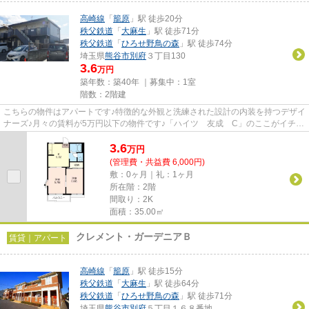
高崎線
「
籠原
」駅 徒歩20分
秩父鉄道
「
大麻生
」駅 徒歩71分
秩父鉄道
「
ひろせ野鳥の森
」駅 徒歩74分
埼玉県
熊谷市
別府
３丁目130
3.6
万円
築年数：築40年 ｜募集中：
1室
階数：2階建
こちらの物件はアパートです♪特徴的な外観と洗練された設計の内装を持つデザイ
ナーズ♪月々の賃料が5万円以下の物件です♪「ハイツ 友成 C」のここがイチオ
シ♪熊谷市エリアにある賃貸...
3.6
万
円
(管理費・共益費 6,000円)
敷：0ヶ月｜礼：1ヶ月
所在階：2階
間取り：2K
面積：35.00㎡
クレメント・ガーデニアＢ
賃貸｜アパート
高崎線
「
籠原
」駅 徒歩15分
秩父鉄道
「
大麻生
」駅 徒歩64分
秩父鉄道
「
ひろせ野鳥の森
」駅 徒歩71分
埼玉県
熊谷市
別府
５丁目１６８番地