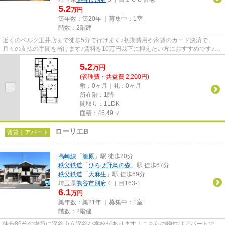
5.2
万円
築年数：築20年 ｜募集中：
1室
階数：2階建
近くのベルク玉井店まで徒歩5分で行けます♪初期費用や家賃のカード決済で、
月々の支払の手間を省けます♪賃料を10万円以下に抑えたい方におすすめです♪新
着情報：クレメント・ガーデニ...
5.2
万
円
(管理費・共益費 2,200円)
敷：0ヶ月｜礼：0ヶ月
所在階：1階
間取り：1LDK
面積：46.49㎡
ローリエB
賃貸｜アパート
高崎線
「
籠原
」駅 徒歩20分
秩父鉄道
「
ひろせ野鳥の森
」駅 徒歩67分
秩父鉄道
「
大麻生
」駅 徒歩69分
埼玉県
熊谷市
別府
４丁目163-1
6.1
万円
築年数：築21年 ｜募集中：
1室
階数：2階建
徒歩86分の場所に深谷市立深谷小学校があります！こちらの物件はアパートで