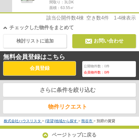
間取り：3LDK
面積：63.55㎡
該当公開件数
4
棟 空き数
4
件
1-4
棟表示
チェックした物件をまとめて
検討リストに追加
お問い合わせ
無料会員登録はこちら
公開物件数：
0
件
会員登録
会員物件数：
0
件
さらに条件を絞り込む
物件リクエスト
株式会社ハウスリスタ
>
(賃貸)地域から探す
>
熊谷市
>
別府の賃貸
ページトップに戻る