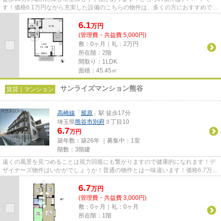
す！価格6.1万円ながら充実した設備のこちらの物件は、多くの方におすすめで
す！気になるイチオシ物件情報：...
6.1
万
円
(管理費・共益費 5,000円)
敷：0ヶ月｜礼：2万円
所在階：2階
間取り：1LDK
面積：45.45㎡
サンライズマンション熊谷
賃貸｜マンション
高崎線
「
籠原
」駅 徒歩17分
埼玉県
熊谷市
別府
３丁目10
6.7
万円
築年数：築26年 ｜募集中：
1室
階数：3階建
遠くの風景を見つめることは視力回復にも繋がりますので健康的になれます！デ
ザイナーズ物件はいかがでしょうか！普通の物件とは一味違います！価格6.7万円
ながら充実した設備のこちら...
6.7
万
円
(管理費・共益費 3,000円)
敷：0ヶ月｜礼：0ヶ月
所在階：1階