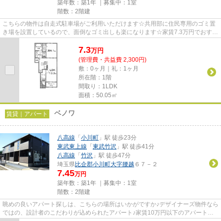
築年数：築1年 ｜募集中：
1室
階数：2階建
こちらの物件は自走式駐車場がご利用いただけます☆共用部に住民専用のゴミ置
き場を設置しているので、面倒なゴミ出しも楽になります☆家賃7.3万円でおすす
めの物件です☆当社イチオシの...
7.3
万
円
(管理費・共益費 2,300円)
敷：0ヶ月｜礼：1ヶ月
所在階：1階
間取り：1LDK
面積：50.05㎡
ベノワ
賃貸｜アパート
八高線
「
小川町
」駅 徒歩23分
東武東上線
「
東武竹沢
」駅 徒歩41分
八高線
「
竹沢
」駅 徒歩47分
埼玉県
比企郡小川町
大字腰越
６７－２
7.45
万円
築年数：築1年 ｜募集中：
1室
階数：2階建
眺めの良いアパート探しは、こちらの場所はいかがですか♪デザイナーズ物件なら
ではの、設計者のこだわりが込められたアパート♪家賃10万円以下のアパートを
お探しのお客様におすすめの...