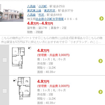
八高線
「
小川町
」駅 徒歩25分
東武東上線
「
東武竹沢
」駅 徒歩37分
八高線
「
竹沢
」駅 徒歩44分
埼玉県
比企郡小川町
大字増尾
４０６－６
4.8
4.9
万円～
万円
築年数：築17年 ｜募集中：
2室
階数：2階建
こちらの物件はアパートです◎こちらの物件には自走式駐車場あり◎こちらの物
件は家賃を5万円以下に抑えたい方におすすめです◎「リオグランデ」のここが
イチオシ◎できるだけ早めに不動産...
4.8
万
円
(管理費・共益費 3,000円)
敷：1ヶ月｜礼：0ヶ月
所在階：1階
間取り：1LDK
面積：40.39㎡
4.9
万
円
(管理費・共益費 3,000円)
敷：1ヶ月｜礼：0ヶ月
所在階：1階
間取り：1LDK
面積：40.39㎡