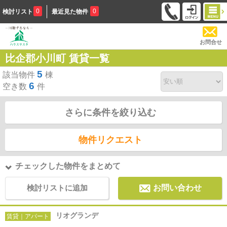
0
0
検討リスト
最近見た物件
お問合せ
比企郡小川町 賃貸一覧
5
該当物件
棟
6
空き数
件
さらに条件を絞り込む
物件リクエスト
チェックした物件をまとめて
検討リストに追加
お問い合わせ
リオグランデ
賃貸｜アパート