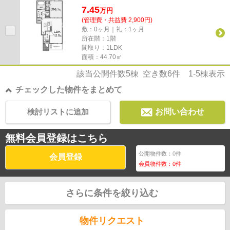
7.45
万
円
(管理費・共益費 2,900円)
敷：0ヶ月｜礼：1ヶ月
所在階：1階
間取り：1LDK
面積：44.70㎡
該当公開件数
5
棟 空き数
6
件
1-5
棟表示
チェックした物件をまとめて
検討リストに追加
お問い合わせ
無料会員登録はこちら
公開物件数：
0
件
会員登録
会員物件数：
0
件
さらに条件を絞り込む
物件リクエスト