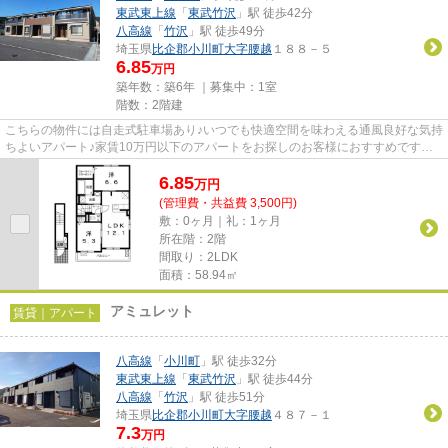
東武東上線
「
東武竹沢
」駅 徒歩42分
八高線
「
竹沢
」駅 徒歩49分
埼玉県
比企郡小川町
大字腰越
１８８－５
6.85
万円
築年数：築6年 ｜募集中：
1室
階数：2階建
こちらの物件には自走式駐車場あり♪いつでも快適空間を味わえる通風良好な気持
ちよいアパート♪家賃10万円以下のアパートをお探しのお客様におすすめです
♪「ベル アルモニー」のここが...
6.85
万
円
(管理費・共益費 3,500円)
敷：0ヶ月｜礼：1ヶ月
所在階：2階
間取り：2LDK
面積：58.94㎡
アミュレット
賃貸｜アパート
八高線
「
小川町
」駅 徒歩32分
東武東上線
「
東武竹沢
」駅 徒歩44分
八高線
「
竹沢
」駅 徒歩51分
埼玉県
比企郡小川町
大字腰越
４８７－１
7.3
万円