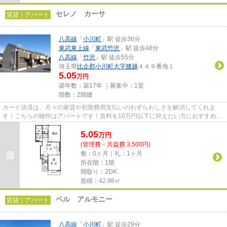
セレノ カーサ
賃貸｜アパート
八高線
「
小川町
」駅 徒歩36分
東武東上線
「
東武竹沢
」駅 徒歩48分
八高線
「
竹沢
」駅 徒歩55分
埼玉県
比企郡小川町
大字腰越
４４９番地１
5.05
万円
築年数：築17年 ｜募集中：
1室
階数：2階建
カード決済は、月々の家賃や初期費用支払いのわずらわしさを解消してくれま
す！こちらの物件はアパートです！賃料を10万円以下に抑えたい方におすすめで
す！気になるイチオシ物件情報...
5.05
万
円
(管理費・共益費 3,500円)
敷：0ヶ月｜礼：1ヶ月
所在階：1階
間取り：2DK
面積：42.98㎡
ベル アルモニー
賃貸｜アパート
八高線
「
小川町
」駅 徒歩29分