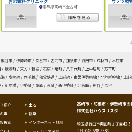
おの歯科クリニック
ウメツ動
群馬県高崎市金古町
熊谷市
/
伊勢崎市
/
深谷市
/
古河市
/
加須市
/
行田市
/
館林市
/
本庄市
西
/
飯塚町
/
東方
/
新堀
/
石原
/
曙町
/
八千代町
/
上中居町
/
万平町
高海
/
高崎線
/
両毛線
/
秩父鉄道
/
上越線
/
東武伊勢崎線
/
北陸新幹線
/
上越
野
/
新前橋
/
伊勢崎
/
籠原
/
高崎
/
新伊勢崎
/
北高崎
/
熊谷
/
深谷
高崎市・前橋市・伊勢崎市の
フ紹介
土地
株式会社ハウスリスタ
の声
新築
設検索
インターネット無料
埼玉県行田市棚田町１丁目42-5 
TEL:048-598-3583
合わせ
ルームシェア可能