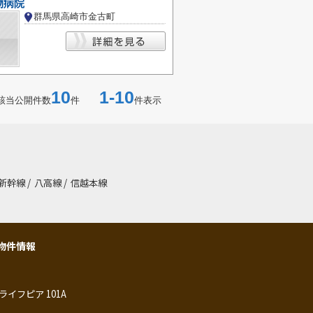
物病院
群馬県高崎市金古町
10
1-10
該当公開件数
件
件表示
新幹線
/
八高線
/
信越本線
物件情報
ライフピア 101A