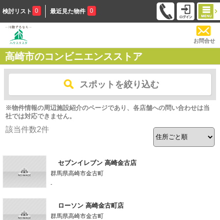
0
0
検討リスト
最近見た物件
お問合せ
高崎市のコンビニエンスストア
スポットを絞り込む
※物件情報の周辺施設紹介のページであり、各店舗への問い合わせは当
社では対応できません。
該当件数
2
件
セブンイレブン 高崎金古店
群馬県高崎市金古町
-
ローソン 高崎金古町店
群馬県高崎市金古町