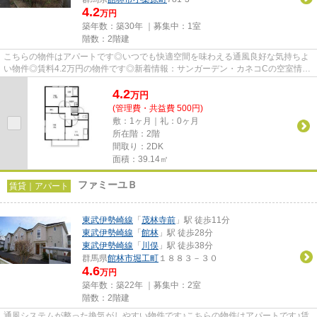
4.2
万円
築年数：築30年 ｜募集中：
1室
階数：2階建
こちらの物件はアパートです◎いつでも快適空間を味わえる通風良好な気持ちよ
い物件◎賃料4.2万円の物件です◎新着情報：サンガーデン・カネコCの空室情報
ならコチラ◎当物件以外にも、館...
4.2
万
円
(管理費・共益費 500円)
敷：1ヶ月｜礼：0ヶ月
所在階：2階
間取り：2DK
面積：39.14㎡
ファミーユＢ
賃貸｜アパート
東武伊勢崎線
「
茂林寺前
」駅 徒歩11分
東武伊勢崎線
「
館林
」駅 徒歩28分
東武伊勢崎線
「
川俣
」駅 徒歩38分
群馬県
館林市
堀工町
１８８３－３０
4.6
万円
築年数：築22年 ｜募集中：
2室
階数：2階建
通風システムが整った換気がしやすい物件です♪こちらの物件はアパートです♪賃