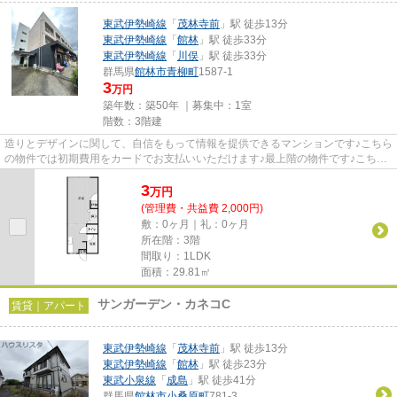
東武伊勢崎線
「
茂林寺前
」駅 徒歩13分
東武伊勢崎線
「
館林
」駅 徒歩33分
東武伊勢崎線
「
川俣
」駅 徒歩33分
群馬県
館林市
青柳町
1587-1
3
万円
築年数：築50年 ｜募集中：
1室
階数：3階建
造りとデザインに関して、自信をもって情報を提供できるマンションです♪こちら
の物件では初期費用をカードでお支払いいただけます♪最上階の物件です♪こちら
の物件は家賃を5万円以下に...
3
万
円
(管理費・共益費 2,000円)
敷：0ヶ月｜礼：0ヶ月
所在階：3階
間取り：1LDK
面積：29.81㎡
サンガーデン・カネコC
賃貸｜アパート
東武伊勢崎線
「
茂林寺前
」駅 徒歩13分
東武伊勢崎線
「
館林
」駅 徒歩23分
東武小泉線
「
成島
」駅 徒歩41分
群馬県
館林市
小桑原町
781-3