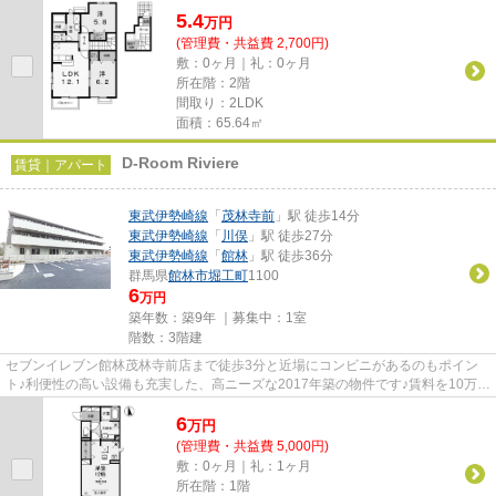
5.4
万
円
(管理費・共益費 2,700円)
敷：0ヶ月｜礼：0ヶ月
所在階：2階
間取り：2LDK
面積：65.64㎡
D-Room Riviere
賃貸｜アパート
東武伊勢崎線
「
茂林寺前
」駅 徒歩14分
東武伊勢崎線
「
川俣
」駅 徒歩27分
東武伊勢崎線
「
館林
」駅 徒歩36分
群馬県
館林市
堀工町
1100
6
万円
築年数：築9年 ｜募集中：
1室
階数：3階建
セブンイレブン館林茂林寺前店まで徒歩3分と近場にコンビニがあるのもポイン
ト♪利便性の高い設備も充実した、高ニーズな2017年築の物件です♪賃料を10万円
以下に抑えたい方におすすめで...
6
万
円
(管理費・共益費 5,000円)
敷：0ヶ月｜礼：1ヶ月
所在階：1階