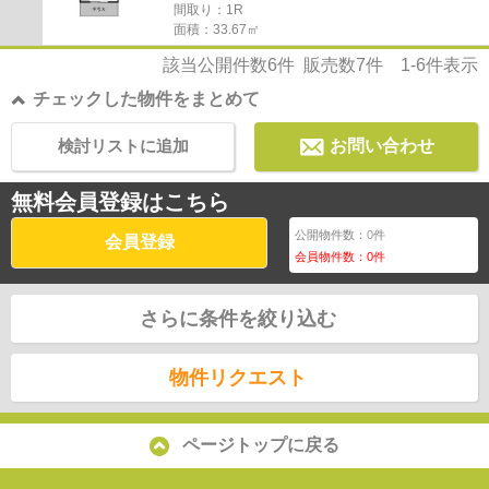
間取り：1R
面積：33.67㎡
該当公開件数
6
件 販売数
7
件
1-6
件表示
チェックした物件をまとめて
検討リストに追加
お問い合わせ
無料会員登録はこちら
公開物件数：
0
件
会員登録
会員物件数：
0
件
さらに条件を絞り込む
物件リクエスト
ページトップに戻る