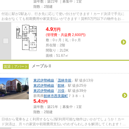
築年数：築22年 ｜募集中：
1室
階数：2階建
付近に駅が2駅あり、行き先に応じて使い分けができます！カード決済で手元に
お金がなくても初期費用や家賃支払いができます！賃料5万円以下の物件をお探
しのお客様におすすめです！新...
4.9
万
円
(管理費・共益費 2,600円)
敷：0ヶ月｜礼：0ヶ月
所在階：2階
間取り：2LDK
面積：51.67㎡
メープルⅡ
賃貸｜アパート
東武伊勢崎線
「
茂林寺前
」駅 徒歩13分
東武伊勢崎線
「
館林
」駅 徒歩25分
東武伊勢崎線
「
川俣
」駅 徒歩39分
群馬県
館林市
西美園町
７３８－１
5.4
万円
築年数：築21年 ｜募集中：
1室
階数：2階建
日頃から電車をよく利用するなら2駅利用可能な物件はいかがでしょうか！カー
ド決済は、月々の家賃や初期費用支払いのわずらわしさを解消してくれます！賃
料を10万円以下に抑えたい方に...