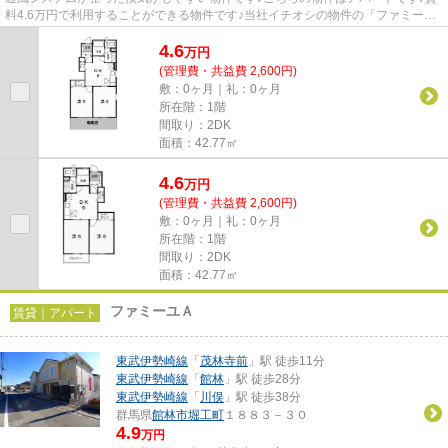
料4.6万円で利用することができる物件です♪当社イチオシの物件の「ファミーユ
B」♪ぜひ一度ご覧ください♪で...
4.6
万
円
(管理費・共益費 2,600円)
敷：0ヶ月｜礼：0ヶ月
所在階：1階
間取り：2DK
面積：42.77㎡
4.6
万
円
(管理費・共益費 2,600円)
敷：0ヶ月｜礼：0ヶ月
所在階：1階
間取り：2DK
面積：42.77㎡
ファミーユＡ
賃貸｜アパート
東武伊勢崎線
「
茂林寺前
」駅 徒歩11分
東武伊勢崎線
「
館林
」駅 徒歩28分
東武伊勢崎線
「
川俣
」駅 徒歩38分
群馬県
館林市
堀工町
１８８３－３０
4.9
万円