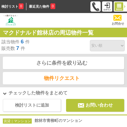
0
0
検討リスト
最近見た物件
お問合せ
マクドナルド館林店の周辺物件一覧
6
該当物件
件
7
販売数
件
さらに条件を絞り込む
物件リクエスト
チェックした物件をまとめて
検討リストに追加
お問い合わせ
館林市青柳町のマンション
賃貸｜マンション