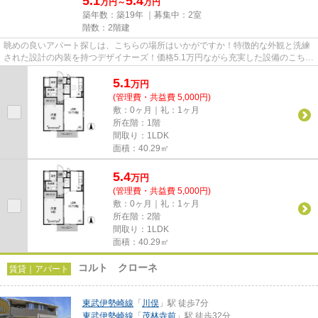
5.1
5.4
万円～
万円
築年数：築19年 ｜募集中：
2室
階数：2階建
眺めの良いアパート探しは、こちらの場所はいかがですか！特徴的な外観と洗練
された設計の内装を持つデザイナーズ！価格5.1万円ながら充実した設備のこちら
の物件は、多くの方におすす...
5.1
万
円
(管理費・共益費 5,000円)
敷：0ヶ月｜礼：1ヶ月
所在階：1階
間取り：1LDK
面積：40.29㎡
5.4
万
円
(管理費・共益費 5,000円)
敷：0ヶ月｜礼：1ヶ月
所在階：2階
間取り：1LDK
面積：40.29㎡
コルト クローネ
賃貸｜アパート
東武伊勢崎線
「
川俣
」駅 徒歩7分
東武伊勢崎線
「
茂林寺前
」駅 徒歩32分