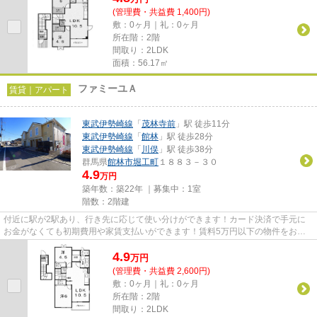
(管理費・共益費 1,400円)
敷：0ヶ月｜礼：0ヶ月
所在階：2階
間取り：2LDK
面積：56.17㎡
ファミーユＡ
賃貸｜アパート
東武伊勢崎線
「
茂林寺前
」駅 徒歩11分
東武伊勢崎線
「
館林
」駅 徒歩28分
東武伊勢崎線
「
川俣
」駅 徒歩38分
群馬県
館林市
堀工町
１８８３－３０
4.9
万円
築年数：築22年 ｜募集中：
1室
階数：2階建
付近に駅が2駅あり、行き先に応じて使い分けができます！カード決済で手元に
お金がなくても初期費用や家賃支払いができます！賃料5万円以下の物件をお探
しのお客様におすすめです！新...
4.9
万
円
(管理費・共益費 2,600円)
敷：0ヶ月｜礼：0ヶ月
所在階：2階
間取り：2LDK