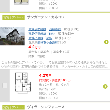
間取り：2DK
面積：38.80㎡
サンガーデン・カネコC
賃貸｜アパート
東武伊勢崎線
「
茂林寺前
」駅 徒歩13分
東武伊勢崎線
「
館林
」駅 徒歩23分
東武小泉線
「
成島
」駅 徒歩41分
群馬県
館林市
小桑原町
781-3
4.2
万円
築年数：築30年 ｜募集中：
1室
階数：2階建
こちらの物件はアパートです◎いつでも快適空間を味わえる通風良好な気持ちよ
い物件◎賃料4.2万円の物件です◎新着情報：サンガーデン・カネコCの空室情報
ならコチラ◎当物件以外にも、館...
4.2
万
円
(管理費・共益費 500円)
敷：1ヶ月｜礼：0ヶ月
所在階：2階
間取り：2DK
面積：39.14㎡
ヴィラ シンフォニーＡ
賃貸｜アパート