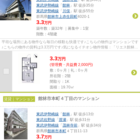
東武伊勢崎線
「
館林
」駅 徒歩35分
東武伊勢崎線
「
川俣
」駅 徒歩55分
群馬県
館林市
上赤生田町
4020-1
3.3
万円
築年数：築32年 ｜募集中：
1室
階数：4階建
平坦な場所にある物件なら毎日の移動も快適です♪こちらの物件はマンションです
♪こちらの物件の賃料は3.3万円です♪気になるイチオシ物件情報：「リエス館林」
♪できるだけ早めに不動産情...
3.3
万
円
(管理費・共益費 2,000円)
敷：0ヶ月｜礼：0ヶ月
所在階：2階
間取り：1K
面積：19.70㎡
館林市本町４丁目のマンション
賃貸｜マンション
東武伊勢崎線
「
館林
」駅 徒歩13分
東武佐野線
「
渡瀬
」駅 徒歩31分
東武伊勢崎線
「
茂林寺前
」駅 徒歩34分
群馬県
館林市
本町
４丁目11-13
3.7
万円