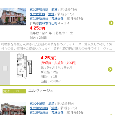
東武伊勢崎線
「
館林
」駅 徒歩43分
東武佐野線
「
渡瀬
」駅 徒歩57分
東武伊勢崎線
「
茂林寺前
」駅 徒歩57分
群馬県
館林市
花山町
４－１４
4.25
万円
築年数：築21年 ｜募集中：
1室
階数：2階建
特徴的な外観と洗練された設計の内装を持つデザイナーズ！通風良好の涼しく気
持ちの良い空間をご提供いたします！賃料4.25万円が魅力の物件です！「ヴィ
ラ シンフォニーA」の物件情報...
4.25
万
円
(管理費・共益費 1,700円)
敷：0ヶ月｜礼：0ヶ月
所在階：2階
間取り：1R
面積：40.80㎡
エルヴァージュ
賃貸｜アパート
東武小泉線
「
成島
」駅 徒歩18分
東武伊勢崎線
「
館林
」駅 徒歩22分
東武伊勢崎線
「
茂林寺前
」駅 徒歩35分