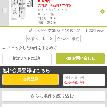
5.4
万
円
(管理費・共益費 2,700円)
敷：0ヶ月｜礼：0ヶ月
所在階：2階
間取り：2LDK
面積：65.64㎡
該当公開件数
38
棟 空き数
42
件
1-20
棟表示
1
2
<<前へ
次へ>>
最初
チェックした物件をまとめて
検討リストに追加
お問い合わせ
無料会員登録はこちら
公開物件数：
0
件
会員登録
会員物件数：
0
件
さらに条件を絞り込む