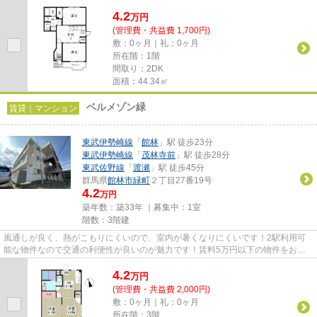
をお探しのお客様におすすめで...
4.2
万
円
(管理費・共益費 1,700円)
敷：0ヶ月｜礼：0ヶ月
所在階：1階
間取り：2DK
面積：44.34㎡
ベルメゾン緑
賃貸｜マンション
東武伊勢崎線
「
館林
」駅 徒歩23分
東武伊勢崎線
「
茂林寺前
」駅 徒歩28分
東武佐野線
「
渡瀬
」駅 徒歩45分
群馬県
館林市
緑町
２丁目27番19号
4.2
万円
築年数：築33年 ｜募集中：
1室
階数：3階建
風通しが良く、熱がこもりにくいので、室内が暑くなりにくいです！2駅利用可
能な物件なので交通の利便性が良いのが魅力です！賃料5万円以下の物件をお探
しのお客様におすすめです！当...
4.2
万
円
(管理費・共益費 2,000円)
敷：0ヶ月｜礼：0ヶ月
所在階：3階