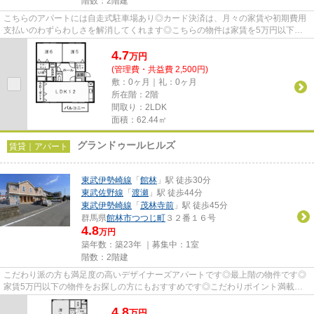
階数：2階建
こちらのアパートには自走式駐車場あり◎カード決済は、月々の家賃や初期費用
支払いのわずらわしさを解消してくれます◎こちらの物件は家賃を5万円以下に
抑えたい方におすすめです◎「パ...
4.7
万
円
(管理費・共益費 2,500円)
敷：0ヶ月｜礼：0ヶ月
所在階：2階
間取り：2LDK
面積：62.44㎡
グランドゥールヒルズ
賃貸｜アパート
東武伊勢崎線
「
館林
」駅 徒歩30分
東武佐野線
「
渡瀬
」駅 徒歩44分
東武伊勢崎線
「
茂林寺前
」駅 徒歩45分
群馬県
館林市
つつじ町
３２番１６号
4.8
万円
築年数：築23年 ｜募集中：
1室
階数：2階建
こだわり派の方も満足度の高いデザイナーズアパートです◎最上階の物件です◎
家賃5万円以下の物件をお探しの方にもおすすめです◎こだわりポイント満載の
グランドゥールヒルズ◎できるだけ...
4.8
万
円