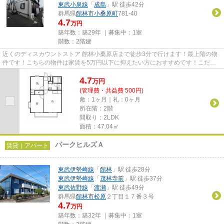
東武小泉線
「
成島
」駅 徒歩42分
群馬県
館林市
小桑原町
781-40
4.7
万円
築年数：築29年 ｜募集中：
1室
階数：2階建
近くのディスカウントストア 館林小桑原店まで徒歩3分で行けます！最上階の物
件です！こちらの物件は家賃を5万円以下に抑えたい方におすすめです！こだわ
りポイント満載のサンガーデン...
4.7
万
円
(管理費・共益費 500円)
敷：1ヶ月｜礼：0ヶ月
所在階：2階
間取り：2LDK
面積：47.04㎡
パークヒルズＡ
賃貸｜アパート
東武伊勢崎線
「
館林
」駅 徒歩28分
東武伊勢崎線
「
茂林寺前
」駅 徒歩37分
東武佐野線
「
渡瀬
」駅 徒歩49分
群馬県
館林市
松原
２丁目１７番３号
4.7
万円
築年数：築32年 ｜募集中：
1室