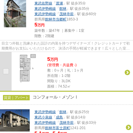
東武佐野線
「
渡瀬
」駅 徒歩35分
東武伊勢崎線
「
館林
」駅 徒歩35分
東武伊勢崎線
「
茂林寺前
」駅 徒歩60分
群馬県
館林市
当郷町
1853-3
5
万円
築年数：築47年 ｜募集中：
1室
階数：2階建
目立つ外観と洗練された設計の内装を持つデザイナーズ！クレジットカードで初
期費用がお支払いいただけるので、決済の手間が軽減できます！広々とした室内
のある一戸建て物件はこちら...
5
万
円
(管理費・共益費 -)
敷：0ヶ月｜礼：1ヶ月
所在階：1-2階
間取り：3LDK
面積：74.52㎡
コンフォール・メゾンⅠ
賃貸｜アパート
東武伊勢崎線
「
館林
」駅 徒歩25分
東武小泉線
「
成島
」駅 徒歩14分
東武伊勢崎線
「
茂林寺前
」駅 徒歩33分
群馬県
館林市
富士原町
1241-201