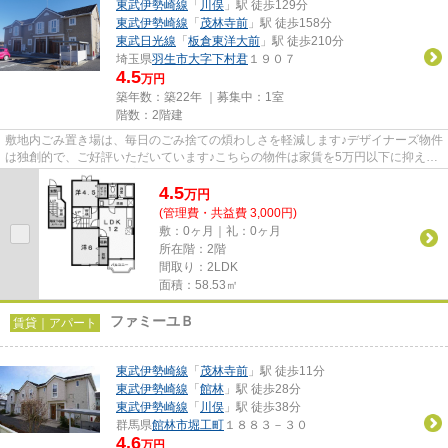
東武伊勢崎線
「
川俣
」駅 徒歩129分
東武伊勢崎線
「
茂林寺前
」駅 徒歩158分
東武日光線
「
板倉東洋大前
」駅 徒歩210分
埼玉県
羽生市
大字下村君
１９０７
4.5
万円
築年数：築22年 ｜募集中：
1室
階数：2階建
敷地内ごみ置き場は、毎日のごみ捨ての煩わしさを軽減します♪デザイナーズ物件
は独創的で、ご好評いただいています♪こちらの物件は家賃を5万円以下に抑えた
い方におすすめです♪新着情...
4.5
万
円
(管理費・共益費 3,000円)
敷：0ヶ月｜礼：0ヶ月
所在階：2階
間取り：2LDK
面積：58.53㎡
ファミーユＢ
賃貸｜アパート
東武伊勢崎線
「
茂林寺前
」駅 徒歩11分
東武伊勢崎線
「
館林
」駅 徒歩28分
東武伊勢崎線
「
川俣
」駅 徒歩38分
群馬県
館林市
堀工町
１８８３－３０
4.6
万円