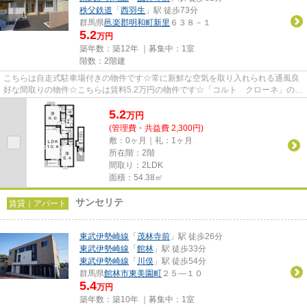
秩父鉄道
「
西羽生
」駅 徒歩73分
群馬県
邑楽郡明和町
新里
６３８－１
5.2
万円
築年数：築12年 ｜募集中：
1室
階数：2階建
こちらは自走式駐車場付きの物件です☆常に新鮮な空気を取り入れられる通風良
好な間取りの物件☆こちらは賃料5.2万円の物件です☆「コルト クローネ」のこ
こがイチオシ☆お客様のご希望の...
5.2
万
円
(管理費・共益費 2,300円)
敷：0ヶ月｜礼：1ヶ月
所在階：2階
間取り：2LDK
面積：54.38㎡
サンセリテ
賃貸｜アパート
東武伊勢崎線
「
茂林寺前
」駅 徒歩26分
東武伊勢崎線
「
館林
」駅 徒歩33分
東武伊勢崎線
「
川俣
」駅 徒歩54分
群馬県
館林市
東美園町
２５―１０
5.4
万円
築年数：築10年 ｜募集中：
1室