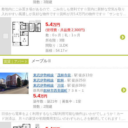
階数：3階建
敷地内にごみ置き場があるので、ごみ出しも便利です☆室内に新鮮な空気を取り
入れやすい風通しが良好な物件です☆賃料が月5.4万円の物件です☆「サンセリ
テ」のここがイチオシ☆できるだけ...
5.4
万
円
(管理費・共益費 2,300円)
敷：0ヶ月｜礼：1ヶ月
所在階：3階
間取り：1LDK
面積：54.17㎡
メープルⅡ
賃貸｜アパート
東武伊勢崎線
「
茂林寺前
」駅 徒歩13分
東武伊勢崎線
「
館林
」駅 徒歩25分
東武伊勢崎線
「
川俣
」駅 徒歩39分
群馬県
館林市
西美園町
７３８－１
5.4
万円
築年数：築21年 ｜募集中：
1室
階数：2階建
日頃から電車をよく利用するなら2駅利用可能な物件はいかがでしょうか！カー
ド決済は、月々の家賃や初期費用支払いのわずらわしさを解消してくれます！賃
料を10万円以下に抑えたい方に...