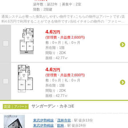
築年数：築22年 ｜募集中：
2室
階数：2階建
通風システムが整った換気がしやすい物件です♪こちらの物件はアパートです♪賃
料4.6万円で利用することができる物件です♪当社イチオシの物件の「ファミーユ
B」♪ぜひ一度ご覧ください♪で...
4.6
万
円
(管理費・共益費 2,600円)
敷：0ヶ月｜礼：0ヶ月
所在階：1階
間取り：2DK
面積：42.77㎡
4.6
万
円
(管理費・共益費 2,600円)
敷：0ヶ月｜礼：0ヶ月
所在階：1階
間取り：2DK
面積：42.77㎡
サンガーデン・カネコE
賃貸｜アパート
東武伊勢崎線
「
茂林寺前
」駅 徒歩13分
東武伊勢崎線
「
館林
」駅 徒歩24分