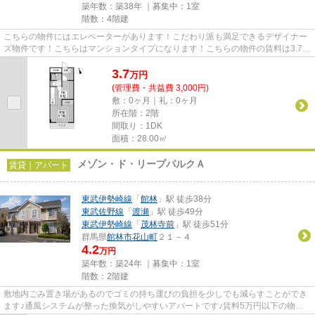
築年数：築38年 ｜募集中：
1室
階数：4階建
こちらの物件にはエレベーターがあります！こだわり派も満足できるデザイナー
ズ物件です！こちらはマンションタイプになります！こちらの物件の賃料は3.7万
円です！できるだけ早めに不...
3.7
万
円
(管理費・共益費 3,000円)
敷：0ヶ月｜礼：0ヶ月
所在階：2階
間取り：1DK
面積：28.00㎡
メゾン・ド・リープパルクＡ
賃貸｜アパート
東武伊勢崎線
「
館林
」駅 徒歩38分
東武佐野線
「
渡瀬
」駅 徒歩49分
東武伊勢崎線
「
茂林寺前
」駅 徒歩51分
群馬県
館林市
花山町
２１－４
4.2
万円
築年数：築24年 ｜募集中：
1室
階数：2階建
敷地内ごみ置き場があるのでゴミの持ち運びの負担を少しでも減らすことができ
ます♪通風システムが整った換気がしやすいアパートです♪賃料5万円以下の物件