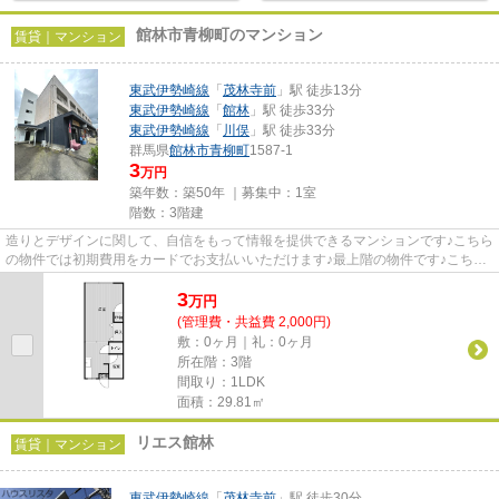
館林市青柳町のマンション
賃貸｜マンション
東武伊勢崎線
「
茂林寺前
」駅 徒歩13分
東武伊勢崎線
「
館林
」駅 徒歩33分
東武伊勢崎線
「
川俣
」駅 徒歩33分
群馬県
館林市
青柳町
1587-1
3
万円
築年数：築50年 ｜募集中：
1室
階数：3階建
造りとデザインに関して、自信をもって情報を提供できるマンションです♪こちら
の物件では初期費用をカードでお支払いいただけます♪最上階の物件です♪こちら
の物件は家賃を5万円以下に...
3
万
円
(管理費・共益費 2,000円)
敷：0ヶ月｜礼：0ヶ月
所在階：3階
間取り：1LDK
面積：29.81㎡
リエス館林
賃貸｜マンション
東武伊勢崎線
「
茂林寺前
」駅 徒歩30分