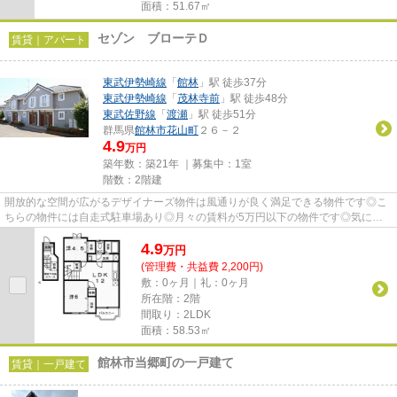
面積：51.67㎡
セゾン ブローテＤ
賃貸｜アパート
東武伊勢崎線
「
館林
」駅 徒歩37分
東武伊勢崎線
「
茂林寺前
」駅 徒歩48分
東武佐野線
「
渡瀬
」駅 徒歩51分
群馬県
館林市
花山町
２６－２
4.9
万円
築年数：築21年 ｜募集中：
1室
階数：2階建
開放的な空間が広がるデザイナーズ物件は風通りが良く満足できる物件です◎こ
ちらの物件には自走式駐車場あり◎月々の賃料が5万円以下の物件です◎気にな
るイチオシ物件情報：「セゾン ...
4.9
万
円
(管理費・共益費 2,200円)
敷：0ヶ月｜礼：0ヶ月
所在階：2階
間取り：2LDK
面積：58.53㎡
館林市当郷町の一戸建て
賃貸｜一戸建て