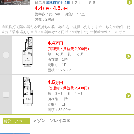
群馬県
館林市
富士原町
１２４１－５６
4.4
4.5
万円～
万円
築年数：築15年 ｜募集中：
2室
階数：2階建
通風良好で陽の当たる気持ちの良い物件をご提供いたします☆こちらの物件には
自走式駐車場あり☆月々の賃料が5万円以下の物件です☆新着情報：エルヴァー
ジュの空室情報ならコチラ☆できる...
4.4
万
円
(管理費・共益費 2,900円)
敷：0ヶ月｜礼：1ヶ月
所在階：1階
間取り：1R
面積：32.90㎡
4.5
万
円
(管理費・共益費 2,900円)
敷：0ヶ月｜礼：1ヶ月
所在階：1階
間取り：1R
面積：32.90㎡
メゾン ソレイユＢ
賃貸｜アパート