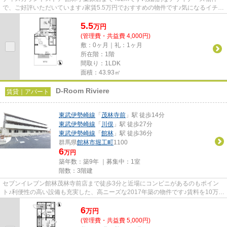
で、ご好評いただいています♪家賃5.5万円でおすすめの物件です♪気になるイチオ
シ物件情報：「パンフレール ...
5.5
万
円
(管理費・共益費 4,000円)
敷：0ヶ月｜礼：1ヶ月
所在階：1階
間取り：1LDK
面積：43.93㎡
D-Room Riviere
賃貸｜アパート
東武伊勢崎線
「
茂林寺前
」駅 徒歩14分
東武伊勢崎線
「
川俣
」駅 徒歩27分
東武伊勢崎線
「
館林
」駅 徒歩36分
群馬県
館林市
堀工町
1100
6
万円
築年数：築9年 ｜募集中：
1室
階数：3階建
セブンイレブン館林茂林寺前店まで徒歩3分と近場にコンビニがあるのもポイン
ト♪利便性の高い設備も充実した、高ニーズな2017年築の物件です♪賃料を10万円
以下に抑えたい方におすすめで...
6
万
円
(管理費・共益費 5,000円)