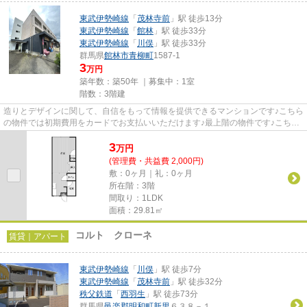
東武伊勢崎線
「
茂林寺前
」駅 徒歩13分
東武伊勢崎線
「
館林
」駅 徒歩33分
東武伊勢崎線
「
川俣
」駅 徒歩33分
群馬県
館林市
青柳町
1587-1
3
万円
築年数：築50年 ｜募集中：
1室
階数：3階建
造りとデザインに関して、自信をもって情報を提供できるマンションです♪こちら
の物件では初期費用をカードでお支払いいただけます♪最上階の物件です♪こちら
の物件は家賃を5万円以下に...
3
万
円
(管理費・共益費 2,000円)
敷：0ヶ月｜礼：0ヶ月
所在階：3階
間取り：1LDK
面積：29.81㎡
コルト クローネ
賃貸｜アパート
東武伊勢崎線
「
川俣
」駅 徒歩7分
東武伊勢崎線
「
茂林寺前
」駅 徒歩32分
秩父鉄道
「
西羽生
」駅 徒歩73分
群馬県
邑楽郡明和町
新里
６３８－１