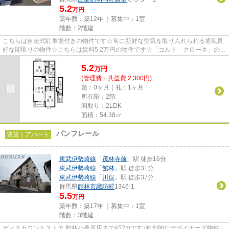
5.2
万円
築年数：築12年 ｜募集中：
1室
階数：2階建
こちらは自走式駐車場付きの物件です☆常に新鮮な空気を取り入れられる通風良
好な間取りの物件☆こちらは賃料5.2万円の物件です☆「コルト クローネ」のこ
こがイチオシ☆お客様のご希望の...
5.2
万
円
(管理費・共益費 2,300円)
敷：0ヶ月｜礼：1ヶ月
所在階：2階
間取り：2LDK
面積：54.38㎡
パンフレール
賃貸｜アパート
東武伊勢崎線
「
茂林寺前
」駅 徒歩16分
東武伊勢崎線
「
館林
」駅 徒歩31分
東武伊勢崎線
「
川俣
」駅 徒歩37分
群馬県
館林市
諏訪町
1346-1
5.5
万円
築年数：築17年 ｜募集中：
1室
階数：3階建
ディスカウントストア 館林小桑原店まで452mです♪独創的なデザイナーズ物件