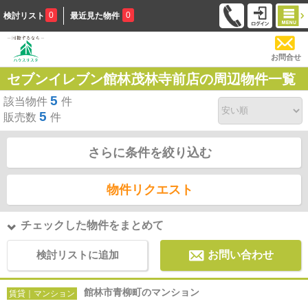
0
0
検討リスト
最近見た物件
お問合せ
セブンイレブン館林茂林寺前店の周辺物件一覧
5
該当物件
件
5
販売数
件
さらに条件を絞り込む
物件リクエスト
チェックした物件をまとめて
検討リストに追加
お問い合わせ
館林市青柳町のマンション
賃貸｜マンション