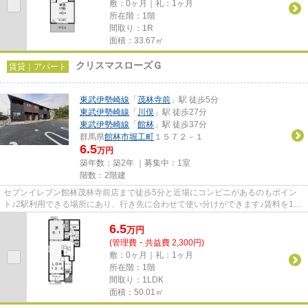
敷：0ヶ月｜礼：1ヶ月
所在階：1階
間取り：1R
面積：33.67㎡
クリスマスローズＧ
賃貸｜アパート
東武伊勢崎線
「
茂林寺前
」駅 徒歩5分
東武伊勢崎線
「
川俣
」駅 徒歩27分
東武伊勢崎線
「
館林
」駅 徒歩37分
群馬県
館林市
堀工町
１５７２－１
6.5
万円
築年数：築2年 ｜募集中：
1室
階数：2階建
セブンイレブン館林茂林寺前店まで徒歩5分と近場にコンビニがあるのもポイン
ト♪2駅利用できる場所にあり、行き先に合わせて使い分けができます♪賃料を10
万円以下に抑えたい方におすす...
6.5
万
円
(管理費・共益費 2,300円)
敷：0ヶ月｜礼：1ヶ月
所在階：1階
間取り：1LDK
面積：50.01㎡