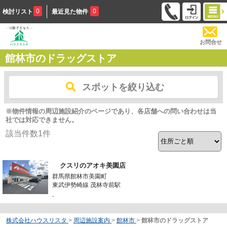
0
0
検討リスト
最近見た物件
お問合せ
館林市のドラッグストア
スポットを絞り込む
※物件情報の周辺施設紹介のページであり、各店舗への問い合わせは当
社では対応できません。
該当件数
1
件
クスリのアオキ美園店
群馬県館林市美園町
東武伊勢崎線 茂林寺前駅
-
株式会社ハウスリスタ
>
周辺施設案内
>
館林市
>
館林市のドラッグストア