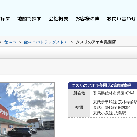
で探す
地図で探す
会社概要
お客様の声
お問い合わせ
>
館林市
>
館林市のドラッグストア
>
クスリのアオキ美園店
クスリのアオキ美園店の詳細情報
所在地
群馬県館林市美園町4-4
東武伊勢崎線 茂林寺前
交通
東武伊勢崎線 館林駅
東武小泉線 成島駅