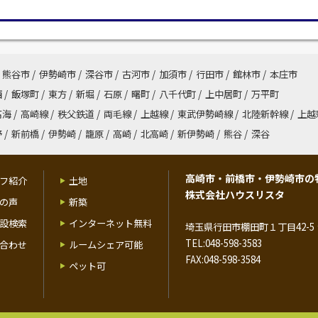
熊谷市
/
伊勢崎市
/
深谷市
/
古河市
/
加須市
/
行田市
/
館林市
/
本庄市
西
/
飯塚町
/
東方
/
新堀
/
石原
/
曙町
/
八千代町
/
上中居町
/
万平町
高海
/
高崎線
/
秩父鉄道
/
両毛線
/
上越線
/
東武伊勢崎線
/
北陸新幹線
/
上越
野
/
新前橋
/
伊勢崎
/
籠原
/
高崎
/
北高崎
/
新伊勢崎
/
熊谷
/
深谷
高崎市・前橋市・伊勢崎市の
フ紹介
土地
株式会社ハウスリスタ
の声
新築
設検索
インターネット無料
埼玉県行田市棚田町１丁目42-5 
TEL:048-598-3583
合わせ
ルームシェア可能
FAX:048-598-3584
ペット可