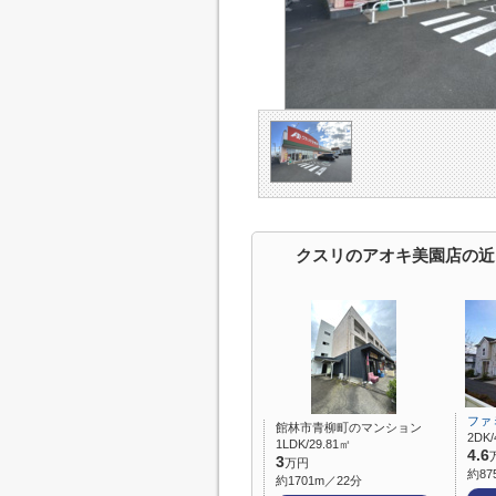
クスリのアオキ美園店の近
ファ
館林市青柳町のマンション
2DK/
1LDK/29.81㎡
4.6
3
万円
約87
約1701m／22分