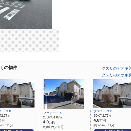
くの物件
クスリのアオキ
クスリのアオキ
ミーユＢ
ファミーユＢ
ファミーユＡ
42.77㎡
2DK/42.77㎡
2LDK/51.67㎡
4.6
万円
万円
4.9
万円
5m／11分
約875m／11分
約880m／11分