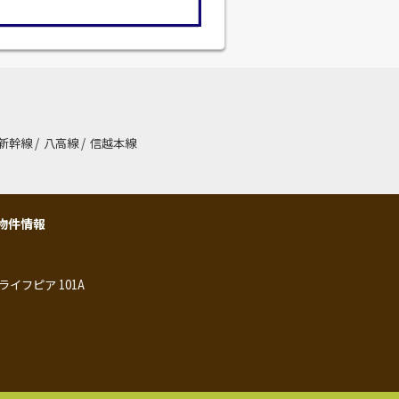
新幹線
/
八高線
/
信越本線
物件情報
ライフピア 101A