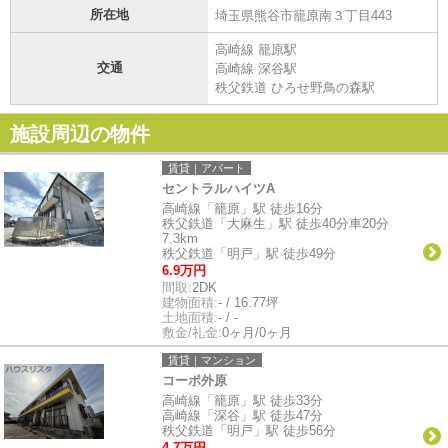
所在地
埼玉県熊谷市籠原南３丁目443
高崎線 籠原駅
交通
高崎線 深谷駅
秩父鉄道 ひろせ野鳥の森駅
施設周辺の物件
賃貸｜アパート
セントラルハイツA
高崎線「籠原」駅 徒歩16分
秩父鉄道「大麻生」駅 徒歩40分車20分
7.3km
秩父鉄道「明戸」駅 徒歩49分
6.9万円
間取:
2DK
建物面積:
- / 16.77坪
土地面積:
- / -
敷金/礼金:
0ヶ月/0ヶ月
賃貸｜マンション
コーポ外原
高崎線「籠原」駅 徒歩33分
高崎線「深谷」駅 徒歩47分
秩父鉄道「明戸」駅 徒歩56分
4.7万円