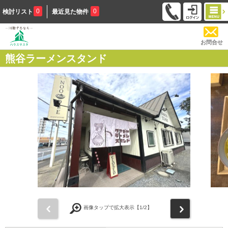
0
0
検討リスト
最近見た物件
お問合せ
熊谷ラーメンスタンド
前
次
画像タップで拡大表示【
1
/2】