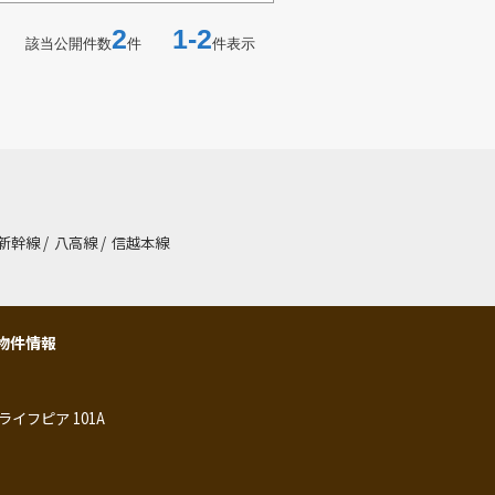
2
1-2
該当公開件数
件
件表示
新幹線
/
八高線
/
信越本線
物件情報
ライフピア 101A