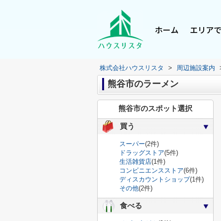
ホーム
エリア
株式会社ハウスリスタ
>
周辺施設案内
熊谷市のラーメン
熊谷市のスポット選択
買う
スーパー
(2件)
ドラッグストア
(5件)
生活雑貨店
(1件)
コンビニエンスストア
(6件)
ディスカウントショップ
(1件)
その他
(2件)
食べる