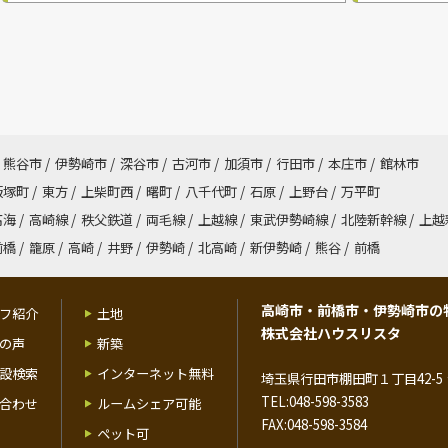
熊谷市
/
伊勢崎市
/
深谷市
/
古河市
/
加須市
/
行田市
/
本庄市
/
館林市
飯塚町
/
東方
/
上柴町西
/
曙町
/
八千代町
/
石原
/
上野台
/
万平町
高海
/
高崎線
/
秩父鉄道
/
両毛線
/
上越線
/
東武伊勢崎線
/
北陸新幹線
/
上越
前橋
/
籠原
/
高崎
/
井野
/
伊勢崎
/
北高崎
/
新伊勢崎
/
熊谷
/
前橋
高崎市・前橋市・伊勢崎市の
フ紹介
土地
株式会社ハウスリスタ
の声
新築
設検索
インターネット無料
埼玉県行田市棚田町１丁目42-5 
TEL:048-598-3583
合わせ
ルームシェア可能
FAX:048-598-3584
ペット可