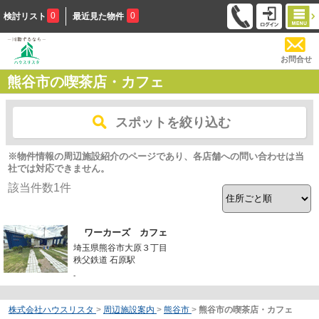
0
0
検討リスト
最近見た物件
お問合せ
熊谷市の喫茶店・カフェ
スポットを絞り込む
※物件情報の周辺施設紹介のページであり、各店舗への問い合わせは当
社では対応できません。
該当件数
1
件
ワーカーズ カフェ
埼玉県熊谷市大原３丁目
秩父鉄道 石原駅
-
株式会社ハウスリスタ
>
周辺施設案内
>
熊谷市
>
熊谷市の喫茶店・カフェ