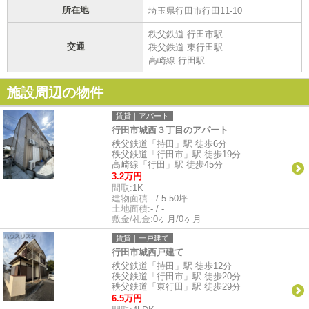
所在地
埼玉県行田市行田11-10
秩父鉄道 行田市駅
交通
秩父鉄道 東行田駅
高崎線 行田駅
施設周辺の物件
賃貸｜アパート
行田市城西３丁目のアパート
秩父鉄道「持田」駅 徒歩6分
秩父鉄道「行田市」駅 徒歩19分
高崎線「行田」駅 徒歩45分
3.2万円
間取:
1K
建物面積:
- / 5.50坪
土地面積:
- / -
敷金/礼金:
0ヶ月/0ヶ月
賃貸｜一戸建て
行田市城西戸建て
秩父鉄道「持田」駅 徒歩12分
秩父鉄道「行田市」駅 徒歩20分
秩父鉄道「東行田」駅 徒歩29分
6.5万円