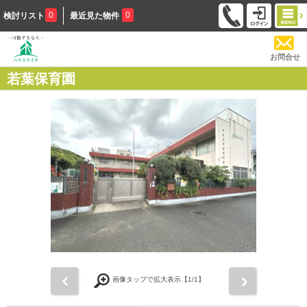
0
0
検討リスト
最近見た物件
お問合せ
若葉保育園
前
次
画像タップで拡大表示【
1
/1】