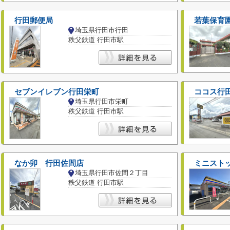
行田郵便局
若葉保育
埼玉県行田市行田
秩父鉄道 行田市駅
セブンイレブン行田栄町
ココス行
埼玉県行田市栄町
秩父鉄道 行田市駅
なか卯 行田佐間店
ミニスト
埼玉県行田市佐間２丁目
秩父鉄道 行田市駅