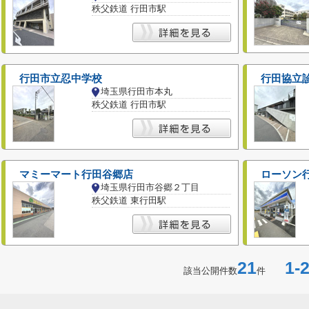
秩父鉄道 行田市駅
行田市立忍中学校
行田協立
埼玉県行田市本丸
秩父鉄道 行田市駅
マミーマート行田谷郷店
ローソン
埼玉県行田市谷郷２丁目
秩父鉄道 東行田駅
21
1-2
該当公開件数
件