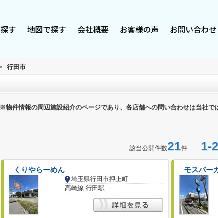
で探す
地図で探す
会社概要
お客様の声
お問い合わせ
>
行田市
※物件情報の周辺施設紹介のページであり、各店舗への問い合わせは当社で
21
1-2
該当公開件数
件
くりやらーめん
モスバー
埼玉県行田市押上町
高崎線 行田駅