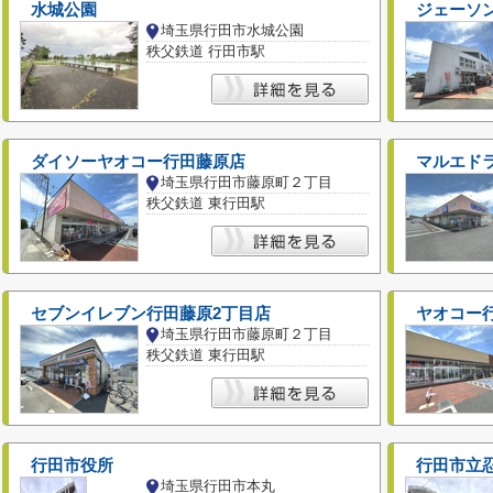
水城公園
ジェーソ
埼玉県行田市水城公園
秩父鉄道 行田市駅
ダイソーヤオコー行田藤原店
マルエド
埼玉県行田市藤原町２丁目
秩父鉄道 東行田駅
セブンイレブン行田藤原2丁目店
ヤオコー
埼玉県行田市藤原町２丁目
秩父鉄道 東行田駅
行田市役所
行田市立
埼玉県行田市本丸