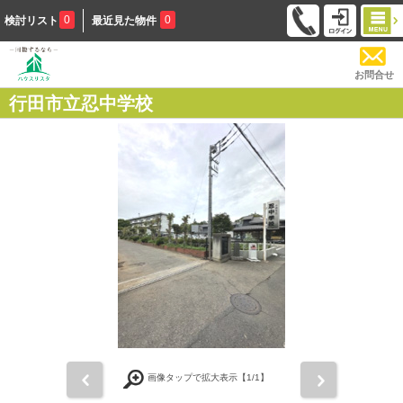
0
0
検討リスト
最近見た物件
お問合せ
行田市立忍中学校
前
次
画像タップで拡大表示【
1
/1】