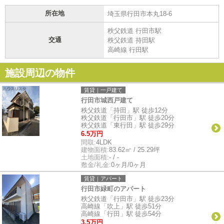
所在地
埼玉県行田市本丸18-6
秩父鉄道 行田市駅
交通
秩父鉄道 持田駅
高崎線 行田駅
施設周辺の物件
賃貸｜一戸建て
行田市城西戸建て
秩父鉄道「持田」駅 徒歩12分
秩父鉄道「行田市」駅 徒歩20分
秩父鉄道「東行田」駅 徒歩29分
6.5万円
間取:
4LDK
建物面積:
83.62㎡ / 25.29坪
土地面積:
- / -
敷金/礼金:
0ヶ月/0ヶ月
賃貸｜アパート
行田市緑町のアパート
秩父鉄道「行田市」駅 徒歩23分
高崎線「吹上」駅 徒歩51分
高崎線「行田」駅 徒歩54分
3.5万円