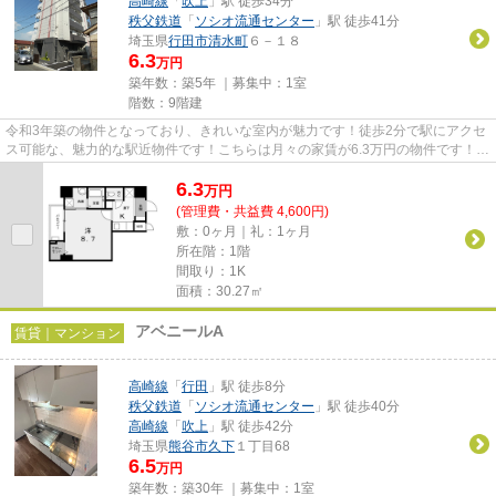
高崎線
「
吹上
」駅 徒歩34分
秩父鉄道
「
ソシオ流通センター
」駅 徒歩41分
埼玉県
行田市
清水町
６－１８
6.3
万円
築年数：築5年 ｜募集中：
1室
階数：9階建
令和3年築の物件となっており、きれいな室内が魅力です！徒歩2分で駅にアクセ
ス可能な、魅力的な駅近物件です！こちらは月々の家賃が6.3万円の物件です！
「パサージュ」のここがイチオ...
6.3
万
円
(管理費・共益費 4,600円)
敷：0ヶ月｜礼：1ヶ月
所在階：1階
間取り：1K
面積：30.27㎡
アベニールA
賃貸｜マンション
高崎線
「
行田
」駅 徒歩8分
秩父鉄道
「
ソシオ流通センター
」駅 徒歩40分
高崎線
「
吹上
」駅 徒歩42分
埼玉県
熊谷市
久下
１丁目68
6.5
万円
築年数：築30年 ｜募集中：
1室