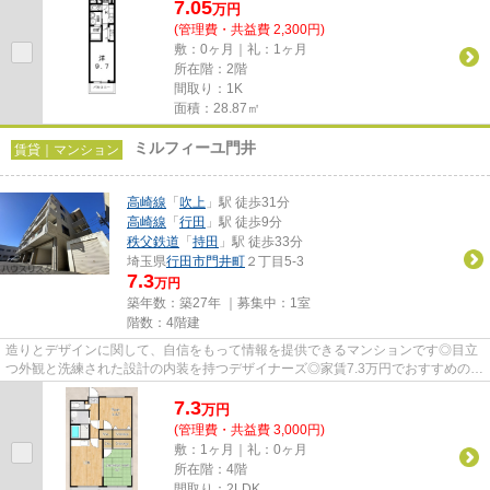
7.05
万
円
(管理費・共益費 2,300円)
敷：0ヶ月｜礼：1ヶ月
所在階：2階
間取り：1K
面積：28.87㎡
ミルフィーユ門井
賃貸｜マンション
高崎線
「
吹上
」駅 徒歩31分
高崎線
「
行田
」駅 徒歩9分
秩父鉄道
「
持田
」駅 徒歩33分
埼玉県
行田市
門井町
２丁目5-3
7.3
万円
築年数：築27年 ｜募集中：
1室
階数：4階建
造りとデザインに関して、自信をもって情報を提供できるマンションです◎目立
つ外観と洗練された設計の内装を持つデザイナーズ◎家賃7.3万円でおすすめの物
件です◎「ミルフィーユ門井」...
7.3
万
円
(管理費・共益費 3,000円)
敷：1ヶ月｜礼：0ヶ月
所在階：4階
間取り：2LDK