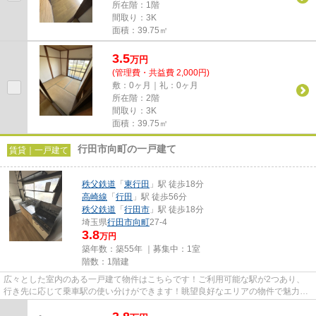
所在階：1階
間取り：3K
面積：39.75㎡
3.5
万
円
(管理費・共益費 2,000円)
敷：0ヶ月｜礼：0ヶ月
所在階：2階
間取り：3K
面積：39.75㎡
行田市向町の一戸建て
賃貸｜一戸建て
秩父鉄道
「
東行田
」駅 徒歩18分
高崎線
「
行田
」駅 徒歩56分
秩父鉄道
「
行田市
」駅 徒歩18分
埼玉県
行田市
向町
27-4
3.8
万円
築年数：築55年 ｜募集中：
1室
階数：1階建
広々とした室内のある一戸建て物件はこちらです！ご利用可能な駅が2つあり、
行き先に応じて乗車駅の使い分けができます！眺望良好なエリアの物件で魅力的
です！家賃5万円以下の物件で...