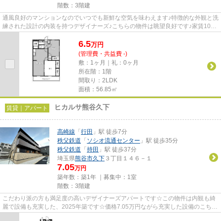
階数：3階建
通風良好のマンションなのでいつでも新鮮な空気を味わえます♪特徴的な外観と洗
練された設計の内装を持つデザイナーズ♪こちらの物件は眺望良好です♪家賃10万
円以下のマンションをお探し...
6.5
万
円
(管理費・共益費 -)
敷：1ヶ月｜礼：0ヶ月
所在階：1階
間取り：2LDK
面積：56.85㎡
ヒカルサ熊谷久下
賃貸｜アパート
高崎線
「
行田
」駅 徒歩7分
秩父鉄道
「
ソシオ流通センター
」駅 徒歩35分
秩父鉄道
「
持田
」駅 徒歩37分
埼玉県
熊谷市
久下
３丁目１４６－１
7.05
万円
築年数：築1年 ｜募集中：
1室
階数：3階建
こだわり派の方も満足度の高いデザイナーズアパートです☆この物件は内観も綺
麗で設備も充実した、2025年築です☆価格7.05万円ながら充実した設備のこちら
の物件は、多くの方におすすめ...