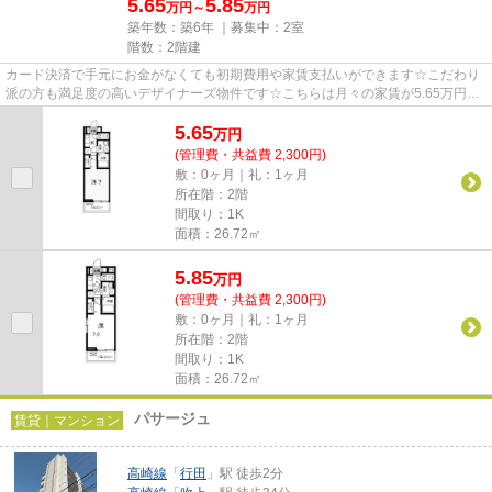
5.65
5.85
万円～
万円
築年数：築6年 ｜募集中：
2室
階数：2階建
カード決済で手元にお金がなくても初期費用や家賃支払いができます☆こだわり
派の方も満足度の高いデザイナーズ物件です☆こちらは月々の家賃が5.65万円の
物件です☆新着情報：ジュリアス...
5.65
万
円
(管理費・共益費 2,300円)
敷：0ヶ月｜礼：1ヶ月
所在階：2階
間取り：1K
面積：26.72㎡
5.85
万
円
(管理費・共益費 2,300円)
敷：0ヶ月｜礼：1ヶ月
所在階：2階
間取り：1K
面積：26.72㎡
パサージュ
賃貸｜マンション
高崎線
「
行田
」駅 徒歩2分