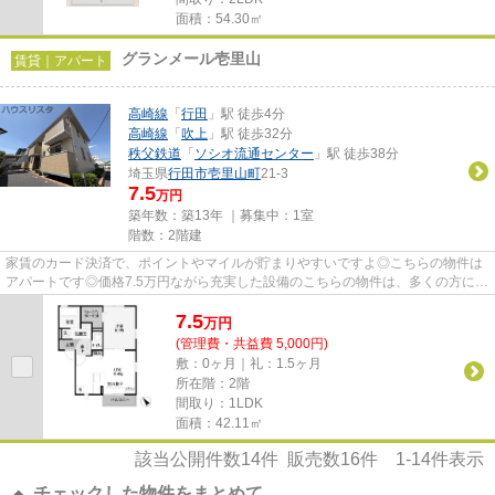
面積：54.30㎡
グランメール壱里山
賃貸｜アパート
高崎線
「
行田
」駅 徒歩4分
高崎線
「
吹上
」駅 徒歩32分
秩父鉄道
「
ソシオ流通センター
」駅 徒歩38分
埼玉県
行田市
壱里山町
21-3
7.5
万円
築年数：築13年 ｜募集中：
1室
階数：2階建
家賃のカード決済で、ポイントやマイルが貯まりやすいですよ◎こちらの物件は
アパートです◎価格7.5万円ながら充実した設備のこちらの物件は、多くの方にお
すすめです◎「グランメール壱...
7.5
万
円
(管理費・共益費 5,000円)
敷：0ヶ月｜礼：1.5ヶ月
所在階：2階
間取り：1LDK
面積：42.11㎡
該当公開件数
14
件 販売数
16
件
1-14
件表示
チェックした物件をまとめて