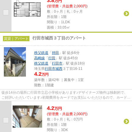
3.8
万
円
(管理費・共益費 2,000円)
敷：0ヶ月｜礼：0ヶ月
所在階：1階
間取り：1LDK
面積：33.05㎡
行田市城西３丁目のアパート
賃貸｜アパート
秩父鉄道
「
持田
」駅 徒歩6分
高崎線
「
行田
」駅 徒歩45分
秩父鉄道
「
行田市
」駅 徒歩18分
埼玉県
行田市
城西
３丁目16-11
4.2
万円
築年数：築42年 ｜募集中：
1室
階数：1階建
徒歩14分の場所に行田市立忍小学校があります♪デザイナーズ物件は独創的で、
ご好評いただいています♪初期費用をカードでお支払いいただけるので、カードで
決済したい方にもおすすめで...
4.2
万
円
(管理費・共益費 2,000円)
敷：0ヶ月｜礼：0万円
所在階：1階
間取り：3DK