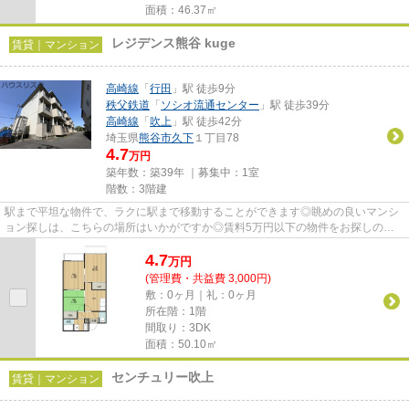
面積：46.37㎡
レジデンス熊谷 kuge
賃貸｜マンション
高崎線
「
行田
」駅 徒歩9分
秩父鉄道
「
ソシオ流通センター
」駅 徒歩39分
高崎線
「
吹上
」駅 徒歩42分
埼玉県
熊谷市
久下
１丁目78
4.7
万円
築年数：築39年 ｜募集中：
1室
階数：3階建
駅まで平坦な物件で、ラクに駅まで移動することができます◎眺めの良いマンシ
ョン探しは、こちらの場所はいかがですか◎賃料5万円以下の物件をお探しのお
客様におすすめです◎ぜひ一度見...
4.7
万
円
(管理費・共益費 3,000円)
敷：0ヶ月｜礼：0ヶ月
所在階：1階
間取り：3DK
面積：50.10㎡
センチュリー吹上
賃貸｜マンション