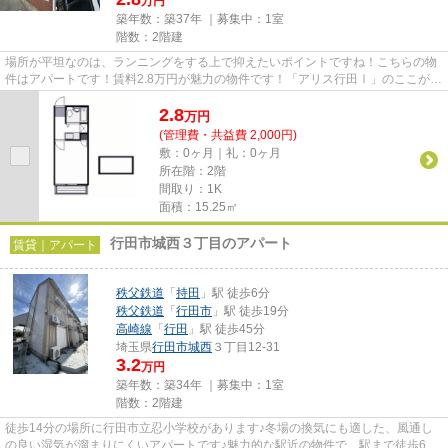
万円
築年数：築37年 ｜募集中：
1室
階数：2階建
場所が平坦なのは、ランニングをする上で抑えたいポイントですね！こちらの物
件はアパートです！賃料2.8万円が魅力の物件です！「アリス行田Ⅰ」のここがイ
チオシ！当社スタッフが地域...
2.8
万
円
(管理費・共益費 2,000円)
敷：0ヶ月｜礼：0ヶ月
所在階：2階
間取り：1K
面積：15.25㎡
行田市城西３丁目のアパート
賃貸｜アパート
秩父鉄道
「
持田
」駅 徒歩6分
秩父鉄道
「
行田市
」駅 徒歩19分
高崎線
「
行田
」駅 徒歩45分
埼玉県
行田市
城西
３丁目12-31
3.2
万円
築年数：築34年 ｜募集中：
1室
階数：2階建
徒歩14分の場所に行田市立忍小学校があります♪冬場の換気にも適した、風通し
の良い湿気が溜まりにくいアパートです♪魅力的な駅近の物件で、駅まで徒歩6分