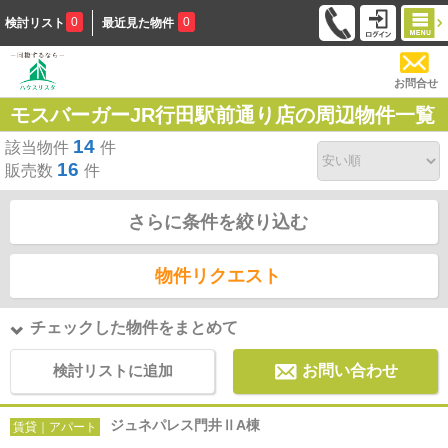
0
0
検討リスト
最近見た物件
お問合せ
モスバーガーJR行田駅前通り店の周辺物件一覧
14
該当物件
件
16
販売数
件
さらに条件を絞り込む
物件リクエスト
チェックした物件をまとめて
検討リストに追加
お問い合わせ
ジュネパレス門井ⅡA棟
賃貸｜アパート