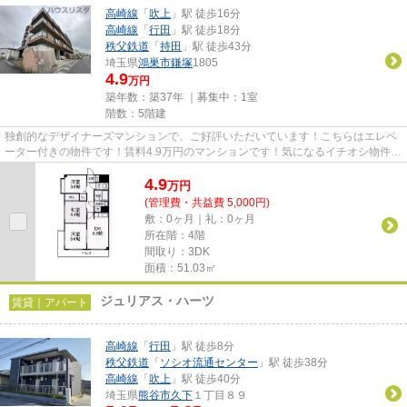
高崎線
「
吹上
」駅 徒歩16分
高崎線
「
行田
」駅 徒歩18分
秩父鉄道
「
持田
」駅 徒歩43分
埼玉県
鴻巣市
鎌塚
1805
4.9
万円
築年数：築37年 ｜募集中：
1室
階数：5階建
独創的なデザイナーズマンションで、ご好評いただいています！こちらはエレベ
ーター付きの物件です！賃料4.9万円のマンションです！気になるイチオシ物件情
報：「センチュリー吹上」！...
4.9
万
円
(管理費・共益費 5,000円)
敷：0ヶ月｜礼：0ヶ月
所在階：4階
間取り：3DK
面積：51.03㎡
ジュリアス・ハーツ
賃貸｜アパート
高崎線
「
行田
」駅 徒歩8分
秩父鉄道
「
ソシオ流通センター
」駅 徒歩38分
高崎線
「
吹上
」駅 徒歩40分
埼玉県
熊谷市
久下
１丁目８９