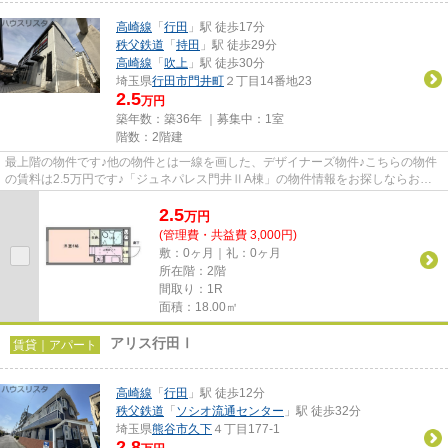
高崎線
「
行田
」駅 徒歩17分
秩父鉄道
「
持田
」駅 徒歩29分
高崎線
「
吹上
」駅 徒歩30分
埼玉県
行田市
門井町
２丁目14番地23
2.5
万円
築年数：築36年 ｜募集中：
1室
階数：2階建
最上階の物件です♪他の物件とは一線を画した、デザイナーズ物件♪こちらの物件
の賃料は2.5万円です♪「ジュネパレス門井ⅡA棟」の物件情報をお探しならお気
軽にお問い合わせください♪行田...
2.5
万
円
(管理費・共益費 3,000円)
敷：0ヶ月｜礼：0ヶ月
所在階：2階
間取り：1R
面積：18.00㎡
アリス行田Ⅰ
賃貸｜アパート
高崎線
「
行田
」駅 徒歩12分
秩父鉄道
「
ソシオ流通センター
」駅 徒歩32分
埼玉県
熊谷市
久下
４丁目177-1
2.8