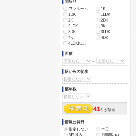
間取り
ワンルーム
1K
1DK
1LDK
2K
2DK
2LDK
3K
3DK
3LDK
4K
4DK
4LDK以上
面積
～
駅からの徒歩
築年数
41
件が該当
情報公開日
指定しない
本日
3日以内
1週間以内