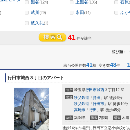
熊谷
上熊谷
石原
(124)
(106)
武川
永田
ふか
)
(29)
(14)
波久礼
(1)
41
件が該当
並び順：
41
48
1-
該当公開件数
棟 空き数
件
行田市城西３丁目のアパート
埼玉県
行田市
城西
３丁目12-31
住所
交通
秩父鉄道
「
持田
」駅 徒歩6分
秩父鉄道
「
行田市
」駅 徒歩19分
高崎線
「
行田
」駅 徒歩45分
築34年
2階建
木造
築年
階数
構造
徒歩14分の場所に行田市立忍小学校が