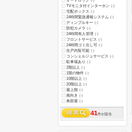
オートロック
(-)
TVモニタ付インターホン
(-)
宅配ボックス
(-)
24時間緊急通報システム
(-)
ディンプルキー
(-)
防犯カメラ
(-)
24時間有人管理
(-)
フロントサービス
(-)
24時間ゴミ出し可
(-)
住戸内覧可能
(-)
コンシェルジュサービス
(-)
駐車場あり
(-)
2階以上
(-)
1階の物件
(-)
10階以上
(-)
20階以上
(-)
最上階
(-)
南向き
(-)
角部屋
(-)
41
件が該当