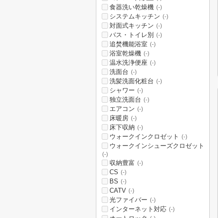
食器洗い乾燥機
(-)
システムキッチン
(-)
対面式キッチン
(-)
バス・トイレ別
(-)
追焚機能浴室
(-)
浴室乾燥機
(-)
温水洗浄便座
(-)
洗面台
(-)
洗髪洗面化粧台
(-)
シャワー
(-)
独立洗面台
(-)
エアコン
(-)
床暖房
(-)
床下収納
(-)
ウォークインクロゼット
(-)
ウォークインシューズクロゼット
(-)
収納豊富
(-)
CS
(-)
BS
(-)
CATV
(-)
光ファイバー
(-)
インターネット対応
(-)