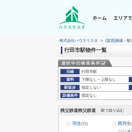
ホーム
エリア
株式会社ハウスリスタ
>
(賃貸)路線・
行田市駅物件一覧
沿線
行田市駅
賃料
下限なし～上限なし
駅徒歩
指定しない
設備条件
指定なし
秩父鉄道秩父鉄道
駅で絞り込む
羽生
西羽生
(51)
ソシオ