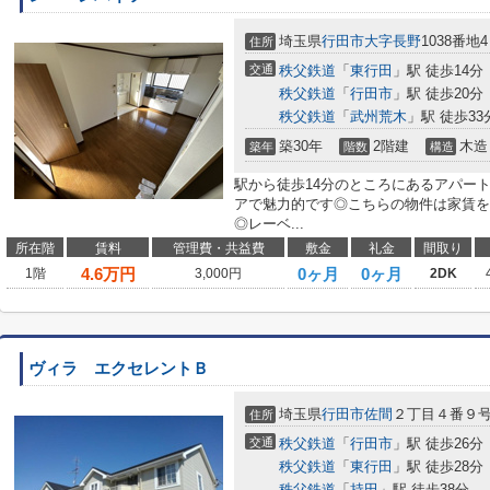
埼玉県
行田市
大字長野
1038番地4
住所
交通
秩父鉄道
「
東行田
」駅 徒歩14分
秩父鉄道
「
行田市
」駅 徒歩20分
秩父鉄道
「
武州荒木
」駅 徒歩33
築30年
2階建
木造
築年
階数
構造
駅から徒歩14分のところにあるアパー
アで魅力的です◎こちらの物件は家賃を
◎レーベ...
所在階
賃料
管理費・共益費
敷金
礼金
間取り
4.6
万円
0ヶ月
0ヶ月
1階
3,000円
2DK
ヴィラ エクセレントＢ
埼玉県
行田市
佐間
２丁目４番９
住所
交通
秩父鉄道
「
行田市
」駅 徒歩26分
秩父鉄道
「
東行田
」駅 徒歩28分
秩父鉄道
「
持田
」駅 徒歩38分