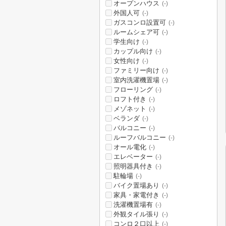
オープンハウス
(-)
外国人可
(-)
ガスコンロ設置可
(-)
ルームシェア可
(-)
学生向け
(-)
カップル向け
(-)
女性向け
(-)
ファミリー向け
(-)
室内洗濯機置場
(-)
フローリング
(-)
ロフト付き
(-)
メゾネット
(-)
ベランダ
(-)
バルコニー
(-)
ルーフバルコニー
(-)
オール電化
(-)
エレベーター
(-)
照明器具付き
(-)
駐輪場
(-)
バイク置場あり
(-)
家具・家電付き
(-)
洗濯機置場有
(-)
外観タイル張り
(-)
コンロ２口以上
(-)