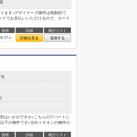
造
あります♪デザイナーズ物件は独創的で、
ードでお支払いいただけるので、カード
面積
詳細
検討リスト
46.37㎡
詳細を見る
追加する
５号
分
所はいかがですか♪こちらのアパートに
円以下の物件です♪当社イチオシの物件の
面積
詳細
検討リスト