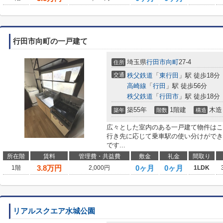
行田市向町の一戸建て
埼玉県
行田市
向町
27-4
住所
交通
秩父鉄道
「
東行田
」駅 徒歩18分
高崎線
「
行田
」駅 徒歩56分
秩父鉄道
「
行田市
」駅 徒歩18分
築55年
1階建
木造
築年
階数
構造
広々とした室内のある一戸建て物件はこ
行き先に応じて乗車駅の使い分けができ
です...
所在階
賃料
管理費・共益費
敷金
礼金
間取り
3.8
万円
0ヶ月
0ヶ月
1階
2,000円
1LDK
リアルスクエア水城公園