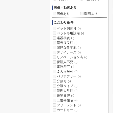
画像・動画あり
画像あり
動画あり
こだわり条件
ペット飼育可
(-)
ペット専用設備
(-)
楽器相談
(-)
陽当り良好
(-)
閑静な住宅地
(-)
デザイナーズ
(-)
リノベーション済
(-)
保証人不要
(-)
事務所可
(-)
２人入居可
(-)
バリアフリー
(-)
分割可
(-)
分譲タイプ
(-)
管理人常駐
(-)
眺望良好
(-)
二世帯住宅
(-)
フリーレント
(-)
カードキー
(-)