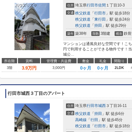
埼玉県
行田市
佐間
１丁目10-3
住所
交通
秩父鉄道
「
行田市
」駅 徒歩18分
秩父鉄道
「
東行田
」駅 徒歩24分
秩父鉄道
「
持田
」駅 徒歩29分
築38年
3階建
鉄骨
築年
階数
構造
マンションは通風良好な空間です！こち
円で利用することができる物件です！当
城公...
所在階
賃料
管理費・共益費
敷金
礼金
間取り
3.9
万円
0ヶ月
0ヶ月
3階
3,000円
2LDK
行田市城西３丁目のアパート
埼玉県
行田市
城西
３丁目16-11
住所
交通
秩父鉄道
「
持田
」駅 徒歩6分
高崎線
「
行田
」駅 徒歩45分
秩父鉄道
「
行田市
」駅 徒歩18分