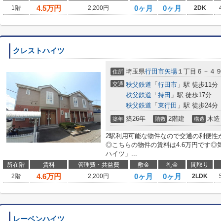
4.5
万円
0ヶ月
0ヶ月
1階
2,200円
2DK
クレストハイツ
埼玉県
行田市
矢場
１丁目６－４
住所
交通
秩父鉄道
「
行田市
」駅 徒歩11分
秩父鉄道
「
持田
」駅 徒歩17分
秩父鉄道
「
東行田
」駅 徒歩24分
築26年
2階建
木造
築年
階数
構造
2駅利用可能な物件なので交通の利便性
◎こちらの物件の賃料は4.6万円です
ハイツ」...
所在階
賃料
管理費・共益費
敷金
礼金
間取り
4.6
万円
0ヶ月
0ヶ月
2階
2,200円
2LDK
レーベンハイツ