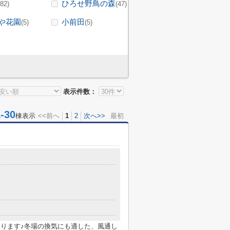
ひろせ野鳥の森
(82)
(47)
や花園
小前田
(5)
(5)
表示件数：
30
棟表示
<<前へ
1
2
次へ>>
最初
あります♪冬場の換気にも適した、風通し