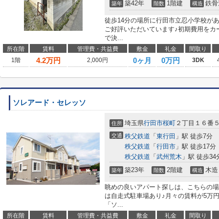
築42年
1階建
鉄骨
築年
階数
構造
徒歩14分の場所に行田市立忍小学校が
ご好評いただいています♪初期費用をカ
で決...
所在階
賃料
管理費・共益費
敷金
礼金
間取り
4.2
万円
0ヶ月
0万円
1階
2,000円
3DK
ソレアード・セレッソ
埼玉県
行田市
桜町
２丁目１６番
住所
交通
秩父鉄道
「
東行田
」駅 徒歩7分
秩父鉄道
「
行田市
」駅 徒歩17分
秩父鉄道
「
武州荒木
」駅 徒歩34
築23年
2階建
木造
築年
階数
構造
眺めの良いアパート探しは、こちらの場
は自走式駐車場あり♪月々の賃料が5万
「ソ...
所在階
賃料
管理費・共益費
敷金
礼金
間取り