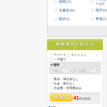
持田
(37)
ー
(43)
大麻生
明戸
(66)
(62
桜沢
寄居
(3)
(2)
アパート
マンション
一戸建て
▼賃料
～
敷金・保証金なし
礼金・敷引なし
共益費・管理費込み
41
件が該当