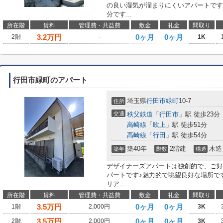
の良い湿気が溜まりにくいアパートです
分です...
所在階
賃料
管理費・共益費
敷金
礼金
間取り
3.2
万円
0ヶ月
0ヶ月
2階
-
1K
行田市緑町のアパート
埼玉県
行田市
緑町
10-7
住所
交通
秩父鉄道
「
行田市
」駅 徒歩23分
高崎線
「
吹上
」駅 徒歩51分
高崎線
「
行田
」駅 徒歩54分
築40年
2階建
木造
築年
階数
構造
デザイナーズアパートは独創的で、ご好
パートです♪魅力的で眺望良好な場所です
リア...
所在階
賃料
管理費・共益費
敷金
礼金
間取り
3.5
万円
0ヶ月
0ヶ月
1階
2,000円
3K
3.5
万円
0ヶ月
0ヶ月
2階
2,000円
3K