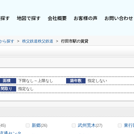
で探す
地図で探す
会社概要
お客様の声
お問い合わせ
駅から探す
>
秩父鉄道秩父鉄道
>
行田市駅の賃貸
面積
下限なし～上限なし
築年数
指定しない
間取り
指定なし
新郷
武州荒木
東行
(45)
(26)
(27)
流通センタ