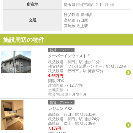
所在地
埼玉県行田市城西２丁目1-56
秩父鉄道 持田駅
交通
高崎線 行田駅
高崎線 吹上駅
施設周辺の物件
賃貸｜アパート
クーバーインウエストＥ
秩父鉄道「持田」駅 徒歩11分
秩父鉄道「ソシオ流通センター」駅 徒歩20分
秩父鉄道「行田市」駅 徒歩32分
4.55万円
間取:
2DK
建物面積:
- / 12.77坪
土地面積:
- / -
敷金/礼金:
0ヶ月/0ヶ月
賃貸｜アパート
レジェンドXX
高崎線「行田」駅 徒歩31分
秩父鉄道「持田」駅 徒歩24分
高崎線「吹上」駅 徒歩36分
7.1万円