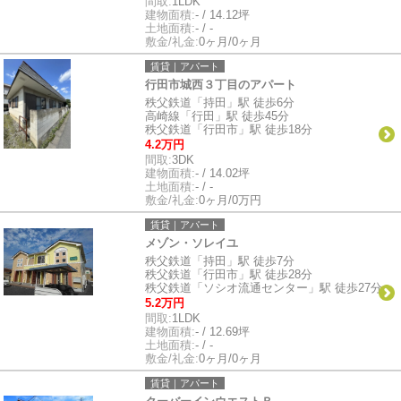
間取:
1LDK
建物面積:
- / 14.12坪
土地面積:
- / -
敷金/礼金:
0ヶ月/0ヶ月
賃貸｜アパート
行田市城西３丁目のアパート
秩父鉄道「持田」駅 徒歩6分
高崎線「行田」駅 徒歩45分
秩父鉄道「行田市」駅 徒歩18分
4.2万円
間取:
3DK
建物面積:
- / 14.02坪
土地面積:
- / -
敷金/礼金:
0ヶ月/0万円
賃貸｜アパート
メゾン・ソレイユ
秩父鉄道「持田」駅 徒歩7分
秩父鉄道「行田市」駅 徒歩28分
秩父鉄道「ソシオ流通センター」駅 徒歩27分
5.2万円
間取:
1LDK
建物面積:
- / 12.69坪
土地面積:
- / -
敷金/礼金:
0ヶ月/0ヶ月
賃貸｜アパート