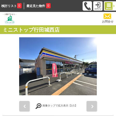
0
0
検討リスト
最近見た物件
お問合せ
ミニストップ行田城西店
前
次
画像タップで拡大表示【
1
/1】