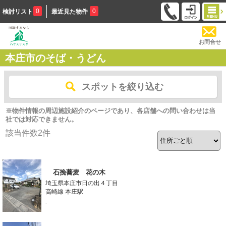
0
0
検討リスト
最近見た物件
お問合せ
本庄市のそば・うどん
スポットを絞り込む
※物件情報の周辺施設紹介のページであり、各店舗への問い合わせは当
社では対応できません。
該当件数
2
件
石挽蕎麦 花の木
埼玉県本庄市日の出４丁目
高崎線 本庄駅
-