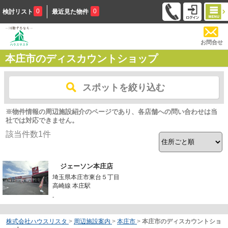
0
0
検討リスト
最近見た物件
お問合せ
本庄市のディスカウントショップ
スポットを絞り込む
※物件情報の周辺施設紹介のページであり、各店舗への問い合わせは当
社では対応できません。
該当件数
1
件
ジェーソン本庄店
埼玉県本庄市東台５丁目
高崎線 本庄駅
-
株式会社ハウスリスタ
>
周辺施設案内
>
本庄市
>
本庄市のディスカウントショ