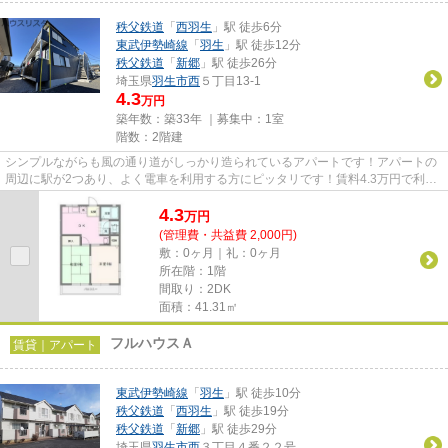
秩父鉄道
「
西羽生
」駅 徒歩6分
東武伊勢崎線
「
羽生
」駅 徒歩12分
秩父鉄道
「
新郷
」駅 徒歩26分
埼玉県
羽生市
西
５丁目13-1
4.3
万円
築年数：築33年 ｜募集中：
1室
階数：2階建
シンプルながらも風の通り道がしっかり造られているアパートです！アパートの
周辺に駅が2つあり、よく電車を利用する方にピッタリです！賃料4.3万円で利用
することができる物件です！...
4.3
万
円
(管理費・共益費 2,000円)
敷：0ヶ月｜礼：0ヶ月
所在階：1階
間取り：2DK
面積：41.31㎡
フルハウスＡ
賃貸｜アパート
東武伊勢崎線
「
羽生
」駅 徒歩10分
秩父鉄道
「
西羽生
」駅 徒歩19分
秩父鉄道
「
新郷
」駅 徒歩29分
埼玉県
羽生市
西
３丁目４番２２号