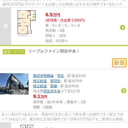
♪家賃10万円以下のアパートをお探しのお客様におすすめの物件です♪当社イチオ
シの物件の「エミリーハウス...
6.5
万
円
(管理費・共益費 3,000円)
敷：0ヶ月｜礼：0ヶ月
所在階：1階
間取り：2DK
面積：43.89㎡
リーブルファイン羽生中央Ⅰ
賃貸｜テラス
東武伊勢崎線
「
羽生
」駅 徒歩14分
秩父鉄道
「
西羽生
」駅 徒歩24分
秩父鉄道
「
新郷
」駅 徒歩40分
埼玉県
羽生市
中央
４丁目12-10
9.1
万円
築年数：築1年未満 ｜募集中：
1室
階数：2階建
近くに駅が2つあるため、用途や行き先に応じて駅を選べる物件です☆駅まで歩
いて14分ほどの、魅力的な立地の物件です☆賃料10万円以下をご希望のお客様、
ぜひお問い合わせください☆ぜひ...