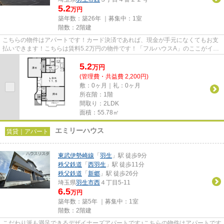
5.2
万円
築年数：築26年 ｜募集中：
1室
階数：2階建
こちらの物件はアパートです！カード決済であれば、現金が手元になくてもお支
払いできます！こちらは賃料5.2万円の物件です！「フルハウスA」のここがイチ
オシ！羽生市エリアにある賃...
5.2
万
円
(管理費・共益費 2,200円)
敷：0ヶ月｜礼：0ヶ月
所在階：1階
間取り：2LDK
面積：55.78㎡
エミリーハウス
賃貸｜アパート
東武伊勢崎線
「
羽生
」駅 徒歩9分
秩父鉄道
「
西羽生
」駅 徒歩11分
秩父鉄道
「
新郷
」駅 徒歩26分
埼玉県
羽生市
西
４丁目5-11
6.5
万円
築年数：築5年 ｜募集中：
1室
階数：2階建
こだわり派も満足できるデザイナーズアパートです♪こちらの物件はアパートです