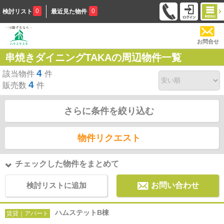
0
0
検討リスト
最近見た物件
お問合せ
串焼きダイニングTAKAの周辺物件一覧
4
該当物件
件
4
販売数
件
さらに条件を絞り込む
物件リクエスト
チェックした物件をまとめて
検討リストに追加
お問い合わせ
ハムステットB棟
賃貸｜アパート