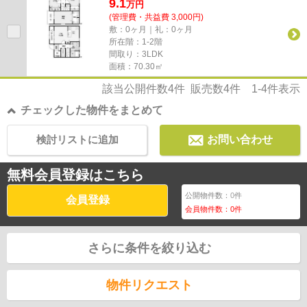
9.1
万
円
(管理費・共益費 3,000円)
敷：0ヶ月｜礼：0ヶ月
所在階：1-2階
間取り：3LDK
面積：70.30㎡
該当公開件数
4
件 販売数
4
件
1-4
件表示
チェックした物件をまとめて
検討リストに追加
お問い合わせ
無料会員登録はこちら
公開物件数：
0
件
会員登録
会員物件数：
0
件
さらに条件を絞り込む
物件リクエスト