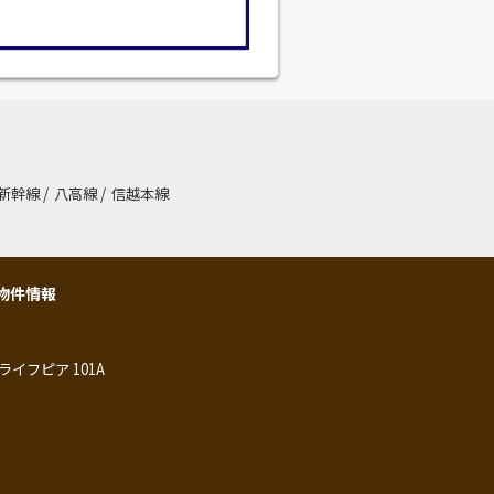
新幹線
/
八高線
/
信越本線
物件情報
ライフピア 101A