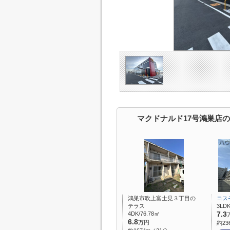
マクドナルド17号鴻巣店
鴻巣市吹上富士見３丁目の
コス
テラス
3LDK
4DK/76.78㎡
7.3
6.8
万円
約23