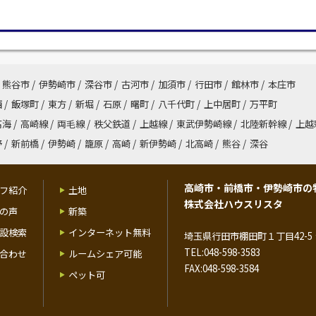
熊谷市
/
伊勢崎市
/
深谷市
/
古河市
/
加須市
/
行田市
/
館林市
/
本庄市
西
/
飯塚町
/
東方
/
新堀
/
石原
/
曙町
/
八千代町
/
上中居町
/
万平町
高海
/
高崎線
/
両毛線
/
秩父鉄道
/
上越線
/
東武伊勢崎線
/
北陸新幹線
/
上越
野
/
新前橋
/
伊勢崎
/
籠原
/
高崎
/
新伊勢崎
/
北高崎
/
熊谷
/
深谷
高崎市・前橋市・伊勢崎市の
フ紹介
土地
株式会社ハウスリスタ
の声
新築
設検索
インターネット無料
埼玉県行田市棚田町１丁目42-5 
TEL:048-598-3583
合わせ
ルームシェア可能
FAX:048-598-3584
ペット可