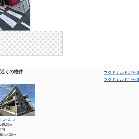
の近くの物件
マクドナルド17号
マクドナルド17号
モスパレス
/69.30㎡
万円
68m／30分