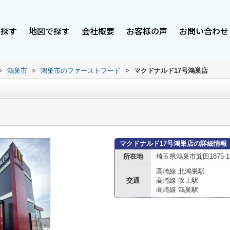
で探す
地図で探す
会社概要
お客様の声
お問い合わせ
>
鴻巣市
>
鴻巣市のファーストフード
>
マクドナルド17号鴻巣店
マクドナルド17号鴻巣店の詳細情報
所在地
埼玉県鴻巣市箕田1875-1
高崎線 北鴻巣駅
交通
高崎線 吹上駅
高崎線 鴻巣駅