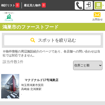
0
0
検討リスト
最近見た物件
お問合せ
鴻巣市のファーストフード
スポットを絞り込む
※物件情報の周辺施設紹介のページであり、各店舗への問い合わせは当
社では対応できません。
該当件数
1
件
マクドナルド17号鴻巣店
埼玉県鴻巣市箕田
高崎線 北鴻巣駅
-