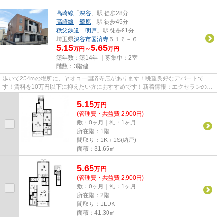
高崎線
「
深谷
」駅 徒歩28分
高崎線
「
籠原
」駅 徒歩45分
秩父鉄道
「
明戸
」駅 徒歩81分
埼玉県
深谷市
国済寺
５１６－６
5.15
5.65
万円～
万円
築年数：築14年 ｜募集中：
2室
階数：3階建
歩いて254mの場所に、ヤオコー国済寺店があります！眺望良好なアパートで
す！賃料を10万円以下に抑えたい方におすすめです！新着情報：エクセランの空
室情報ならコチラ！深谷市エリア...
5.15
万
円
(管理費・共益費 2,900円)
敷：0ヶ月｜礼：1ヶ月
所在階：1階
間取り：1K＋1S(納戸)
面積：31.65㎡
5.65
万
円
(管理費・共益費 2,900円)
敷：0ヶ月｜礼：1ヶ月
所在階：2階
間取り：1LDK
面積：41.30㎡