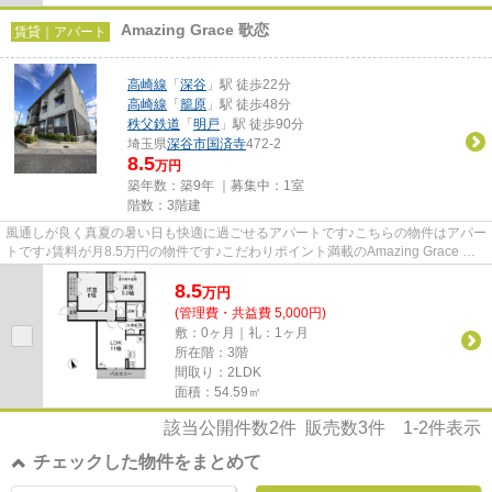
Amazing Grace 歌恋
賃貸｜アパート
高崎線
「
深谷
」駅 徒歩22分
高崎線
「
籠原
」駅 徒歩48分
秩父鉄道
「
明戸
」駅 徒歩90分
埼玉県
深谷市
国済寺
472-2
8.5
万円
築年数：築9年 ｜募集中：
1室
階数：3階建
風通しが良く真夏の暑い日も快適に過ごせるアパートです♪こちらの物件はアパー
トです♪賃料が月8.5万円の物件です♪こだわりポイント満載のAmazing Grace 歌
恋♪深谷市エリアにある賃貸情...
8.5
万
円
(管理費・共益費 5,000円)
敷：0ヶ月｜礼：1ヶ月
所在階：3階
間取り：2LDK
面積：54.59㎡
該当公開件数
2
件 販売数
3
件
1-2
件表示
チェックした物件をまとめて