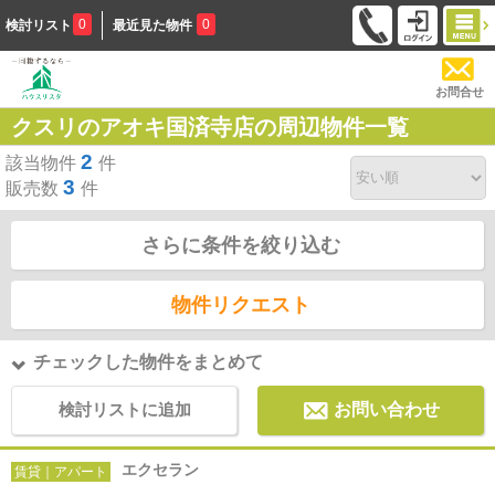
0
0
検討リスト
最近見た物件
お問合せ
クスリのアオキ国済寺店の周辺物件一覧
2
該当物件
件
3
販売数
件
さらに条件を絞り込む
物件リクエスト
チェックした物件をまとめて
検討リストに追加
お問い合わせ
エクセラン
賃貸｜アパート