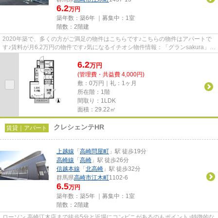
6.2
万円
築年数：築6年 ｜募集中：
1室
階数：2階建
2020年築で、多くの方がご満足の物件はこちらです♪こちらの物件はアパートで
す♪賃料が月6.2万円の物件です♪気になるイチオシ物件情報：「グランsakura」♪
できるだけ早めに不動産情報を...
6.2
万
円
(管理費・共益費 4,000円)
敷：0万円｜礼：1ヶ月
所在階：1階
間取り：1LDK
面積：29.22㎡
クレシェンテHR
賃貸｜アパート
上越線
「
高崎問屋町
」駅 徒歩19分
高崎線
「
高崎
」駅 徒歩26分
信越本線
「
北高崎
」駅 徒歩32分
群馬県
高崎市
江木町
1102-6
6.5
万円
築年数：築5年 ｜募集中：
1室
階数：2階建
ローソン 高崎江木店まで徒歩5分と近場にコンビニがあるのもポイント♪特徴的な