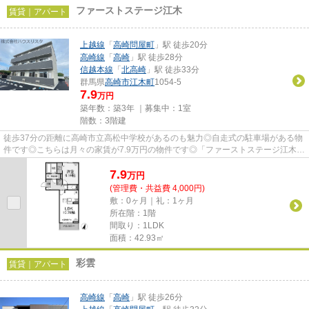
ファーストステージ江木
賃貸｜アパート
上越線
「
高崎問屋町
」駅 徒歩20分
高崎線
「
高崎
」駅 徒歩28分
信越本線
「
北高崎
」駅 徒歩33分
群馬県
高崎市
江木町
1054-5
7.9
万円
築年数：築3年 ｜募集中：
1室
階数：3階建
徒歩37分の距離に高崎市立高松中学校があるのも魅力◎自走式の駐車場がある物
件です◎こちらは月々の家賃が7.9万円の物件です◎「ファーストステージ江木」
の物件情報をお探しならお気軽...
7.9
万
円
(管理費・共益費 4,000円)
敷：0ヶ月｜礼：1ヶ月
所在階：1階
間取り：1LDK
面積：42.93㎡
彩雲
賃貸｜アパート
高崎線
「
高崎
」駅 徒歩26分