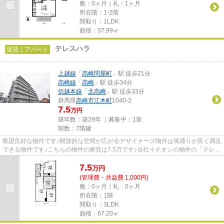
敷：0ヶ月｜礼：1ヶ月
所在階：1-2階
間取り：1LDK
面積：37.99㎡
テレスハラ
賃貸｜アパート
上越線
「
高崎問屋町
」駅 徒歩21分
高崎線
「
高崎
」駅 徒歩34分
信越本線
「
北高崎
」駅 徒歩33分
群馬県
高崎市
江木町
1040-2
7.5
万円
築年数：築29年 ｜募集中：
1室
階数：7階建
眺望良好な物件です♪開放的な空間が広がるデザイナーズ物件は風通りが良く満足
できる物件です♪こちらの物件の家賃は7.5万です♪当社イチオシの物件の「テレス
ハラ」♪ぜひ一度ご覧くださ...
7.5
万
円
(管理費・共益費 1,000円)
敷：0ヶ月｜礼：0ヶ月
所在階：1階
間取り：3LDK
面積：67.20㎡