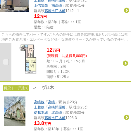
上越線
「
高崎問屋町
」駅 徒歩32分
上信電鉄
「
南高崎
」駅 徒歩41分
群馬県
高崎市
江木町
1242－1
12
万円
築年数：築3年 ｜募集中：
1室
階数：3階建
こちらの物件はアパートです♪こちらの物件には自走式駐車場あり♪共用部には敷
地内ごみ置き場・エレベータなど様々な設備やサービスが揃っているので便利で
す♪こちらは賃料12万円の物件...
12
万
円
(管理費・共益費 5,000円)
敷：0ヶ月｜礼：1.5ヶ月
所在階：2階
間取り：1LDK
面積：51.25㎡
レ― ヴ江木
賃貸｜一戸建て
高崎線
「
高崎
」駅 徒歩23分
上越線
「
高崎問屋町
」駅 徒歩23分
信越本線
「
北高崎
」駅 徒歩33分
群馬県
高崎市
江木町
1208-3
13.8
万円
築年数：築18年 ｜募集中：
1室