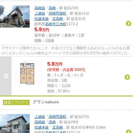
高崎線
「
高崎
」駅 徒歩23分
上越線
「
高崎問屋町
」駅 徒歩21分
信越本線
「
北高崎
」駅 徒歩31分
群馬県
高崎市
江木町
1172‐2
5.9
万円
築年数：築18年 ｜募集中：
1室
階数：1階建
デザイナーズ物件だからこそ、外見だけでなく機能性もあわせもったものをお選
びください◎こちらの物件はアパートです◎賃料が月5.9万円の物件です◎こだわ
りポイント満載のアッファービ...
5.9
万
円
(管理費・共益費 300円)
敷：1ヶ月｜礼：0ヶ月
所在階：1階
間取り：1LDK
面積：37.60㎡
グランsakura
賃貸｜アパート
上越線
「
高崎問屋町
」駅 徒歩27分
高崎線
「
高崎
」駅 徒歩29分
信越本線
「
北高崎
」駅 徒歩35分車8分 3.0km
群馬県
高崎市
江木町
1437-13