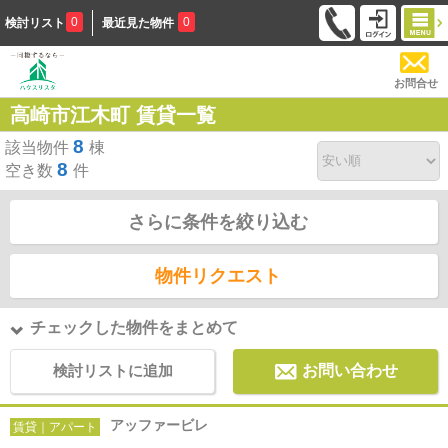
0
0
検討リスト
最近見た物件
お問合せ
高崎市江木町 賃貸一覧
8
該当物件
棟
8
空き数
件
さらに条件を絞り込む
物件リクエスト
チェックした物件をまとめて
検討リストに追加
お問い合わせ
アッファービレ
賃貸｜アパート