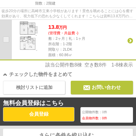
階数：2階建
徒歩20分の場所に高崎市立東小学校があります！景色を眺めることには心を癒す
効果があり、視力低下の恐れも少なくしてくれます！こちらは賃料13.8万円の物
件です！新着情報：レ― ヴ江...
13.8
万
円
(管理費・共益費 -)
敷：2ヶ月｜礼：1ヶ月
所在階：1-2階
間取り：2LDK
面積：60.86㎡
該当公開件数
8
棟 空き数
8
件
1-8
棟表示
チェックした物件をまとめて
検討リストに追加
お問い合わせ
無料会員登録はこちら
公開物件数：
0
件
会員登録
会員物件数：
0
件
さらに条件を絞り込む