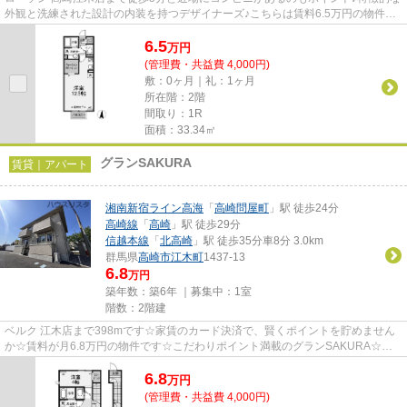
外観と洗練された設計の内装を持つデザイナーズ♪こちらは賃料6.5万円の物件で
す♪新着情報：クレシェンテH...
6.5
万
円
(管理費・共益費 4,000円)
敷：0ヶ月｜礼：1ヶ月
所在階：2階
間取り：1R
面積：33.34㎡
グランSAKURA
賃貸｜アパート
湘南新宿ライン高海
「
高崎問屋町
」駅 徒歩24分
高崎線
「
高崎
」駅 徒歩29分
信越本線
「
北高崎
」駅 徒歩35分車8分 3.0km
群馬県
高崎市
江木町
1437-13
6.8
万円
築年数：築6年 ｜募集中：
1室
階数：2階建
ベルク 江木店まで398mです☆家賃のカード決済で、賢くポイントを貯めません
か☆賃料が月6.8万円の物件です☆こだわりポイント満載のグランSAKURA☆で
きるだけ早めに不動産情報を集めたい...
6.8
万
円
(管理費・共益費 4,000円)