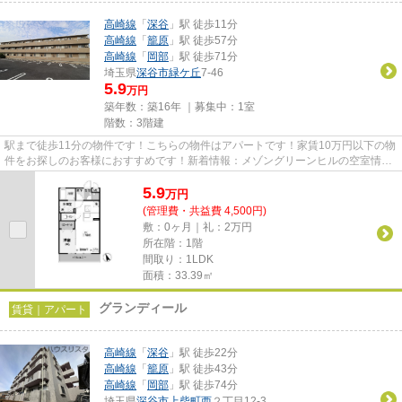
高崎線
「
深谷
」駅 徒歩11分
高崎線
「
籠原
」駅 徒歩57分
高崎線
「
岡部
」駅 徒歩71分
埼玉県
深谷市
緑ケ丘
7-46
5.9
万円
築年数：築16年 ｜募集中：
1室
階数：3階建
駅まで徒歩11分の物件です！こちらの物件はアパートです！家賃10万円以下の物
件をお探しのお客様におすすめです！新着情報：メゾングリーンヒルの空室情報
ならコチラ！当社スタッフが...
5.9
万
円
(管理費・共益費 4,500円)
敷：0ヶ月｜礼：2万円
所在階：1階
間取り：1LDK
面積：33.39㎡
グランディール
賃貸｜アパート
高崎線
「
深谷
」駅 徒歩22分
高崎線
「
籠原
」駅 徒歩43分
高崎線
「
岡部
」駅 徒歩74分
埼玉県
深谷市
上柴町西
２丁目12-3