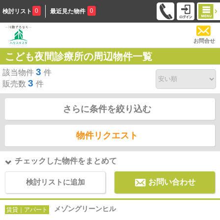
0
0
検討リスト
最近見た物件
お問合せ
こども夜間診療所の周辺物件一覧
3
該当物件
件
3
販売数
件
さらに条件を絞り込む
物件リクエスト
チェックした物件をまとめて
検討リストに追加
お問い合わせ
メゾングリーンヒル
賃貸｜アパート