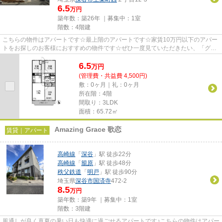
6.5
万円
築年数：築26年 ｜募集中：
1室
階数：4階建
こちらの物件はアパートです☆最上階のアパートです☆家賃10万円以下のアパー
トをお探しのお客様におすすめの物件です☆ぜひ一度見ていただきたい、「グラ
ンディール」です☆できるだけ早...
6.5
万
円
(管理費・共益費 4,500円)
敷：0ヶ月｜礼：0ヶ月
所在階：4階
間取り：3LDK
面積：65.72㎡
Amazing Grace 歌恋
賃貸｜アパート
高崎線
「
深谷
」駅 徒歩22分
高崎線
「
籠原
」駅 徒歩48分
秩父鉄道
「
明戸
」駅 徒歩90分
埼玉県
深谷市
国済寺
472-2
8.5
万円
築年数：築9年 ｜募集中：
1室
階数：3階建
風通しが良く真夏の暑い日も快適に過ごせるアパートです♪こちらの物件はアパー