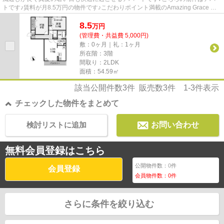
トです♪賃料が月8.5万円の物件です♪こだわりポイント満載のAmazing Grace 歌
恋♪深谷市エリアにある賃貸情...
8.5
万
円
(管理費・共益費 5,000円)
敷：0ヶ月｜礼：1ヶ月
所在階：3階
間取り：2LDK
面積：54.59㎡
該当公開件数
3
件 販売数
3
件
1-3
件表示
チェックした物件をまとめて
検討リストに追加
お問い合わせ
無料会員登録はこちら
公開物件数：
0
件
会員登録
会員物件数：
0
件
さらに条件を絞り込む