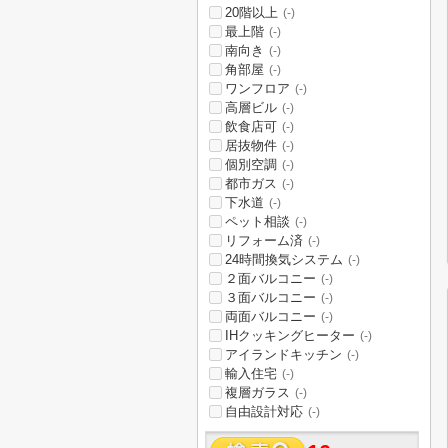
20階以上
(-)
最上階
(-)
南向き
(-)
角部屋
(-)
ワンフロア
(-)
高層ビル
(-)
飲食店可
(-)
居抜物件
(-)
個別空調
(-)
都市ガス
(-)
下水道
(-)
ペット相談
(-)
リフォーム済
(-)
24時間換気システム
(-)
２面バルコニー
(-)
３面バルコニー
(-)
両面バルコニー
(-)
IHクッキングヒーター
(-)
アイランドキッチン
(-)
輸入住宅
(-)
複層ガラス
(-)
自由設計対応
(-)