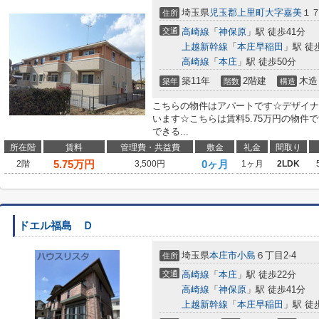
埼玉県
児玉郡上里町
大字嘉美
１
住所
交通
高崎線
「
神保原
」駅 徒歩41分
上越新幹線
「
本庄早稲田
」駅 徒
高崎線
「
本庄
」駅 徒歩50分
築11年
2階建
木造
築年
階数
構造
こちらの物件はアパートです☆デザイナ
います☆こちらは賃料5.75万円の物件
できる...
所在階
賃料
管理費・共益費
敷金
礼金
間取り
5.75
万円
0ヶ月
2階
3,500円
1ヶ月
2LDK
ドエル福島 Ｄ
埼玉県
本庄市
小島
６丁目2-4
住所
交通
高崎線
「
本庄
」駅 徒歩22分
高崎線
「
神保原
」駅 徒歩41分
上越新幹線
「
本庄早稲田
」駅 徒