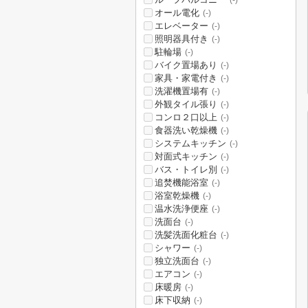
(-)
オール電化
(-)
エレベーター
(-)
照明器具付き
(-)
駐輪場
(-)
バイク置場あり
(-)
家具・家電付き
(-)
洗濯機置場有
(-)
外観タイル張り
(-)
コンロ２口以上
(-)
食器洗い乾燥機
(-)
システムキッチン
(-)
対面式キッチン
(-)
バス・トイレ別
(-)
追焚機能浴室
(-)
浴室乾燥機
(-)
温水洗浄便座
(-)
洗面台
(-)
洗髪洗面化粧台
(-)
シャワー
(-)
独立洗面台
(-)
エアコン
(-)
床暖房
(-)
床下収納
(-)