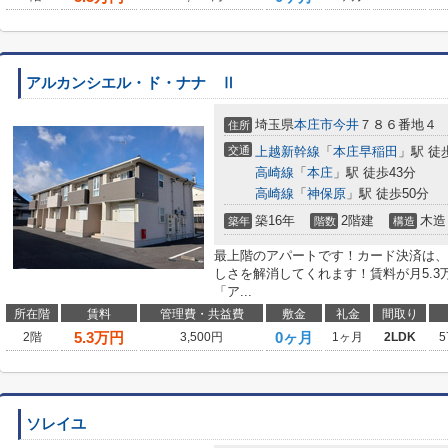
アルカンシエル・ド・ナナ Ⅱ
埼玉県
本庄市
今井
７８６番地４
住所
交通
上越新幹線
「
本庄早稲田
」駅 徒
高崎線
「
本庄
」駅 徒歩43分
高崎線
「
神保原
」駅 徒歩50分
築16年
2階建
木造
築年
階数
構造
最上階のアパートです！カード決済は、
しさを解消してくれます！賃料が月5.
「ア...
所在階
賃料
管理費・共益費
敷金
礼金
間取り
5.3
万円
0ヶ月
2階
3,500円
1ヶ月
2LDK
5
ソレイユ