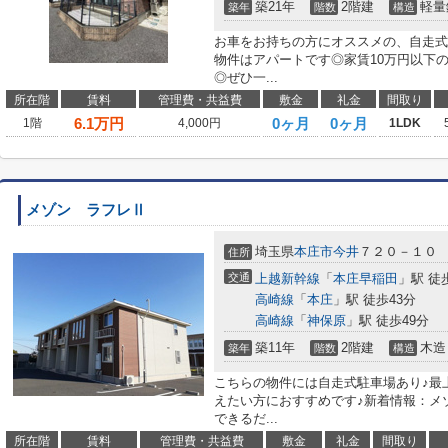
築21年
2階建
軽量
築年
階数
構造
お車をお持ちの方にオススメの、自走式
物件はアパートです◎家賃10万円以下
◎ぜひ一...
所在階
賃料
管理費・共益費
敷金
礼金
間取り
6.1
万円
0ヶ月
0ヶ月
1階
4,000円
1LDK
メゾン ラフレⅡ
埼玉県
本庄市
今井
７２０－１０
住所
交通
上越新幹線
「
本庄早稲田
」駅 徒
高崎線
「
本庄
」駅 徒歩43分
高崎線
「
神保原
」駅 徒歩49分
築11年
2階建
木造
築年
階数
構造
こちらの物件には自走式駐車場あり♪最
えたい方におすすめです♪新着情報：メ
できるだ...
所在階
賃料
管理費・共益費
敷金
礼金
間取り