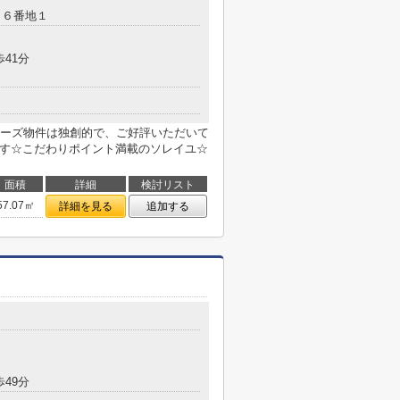
７６番地１
歩41分
ーズ物件は独創的で、ご好評いただいて
です☆こだわりポイント満載のソレイユ☆
面積
詳細
検討リスト
57.07㎡
詳細を見る
追加する
歩49分