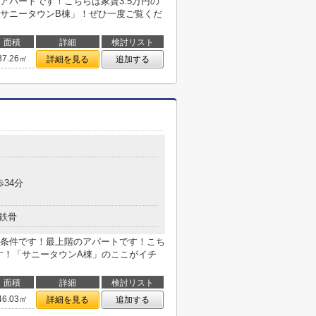
アパートです！こちらは家賃3.5万円の
サニータウンB棟」！ぜひ一度ご覧くだ
面積
詳細
検討リスト
37.26㎡
詳細を見る
追加する
歩34分
鉄骨
条件です！最上階のアパートです！こち
です！「サニータウンA棟」のここがイチ
面積
詳細
検討リスト
46.03㎡
詳細を見る
追加する