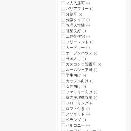
２人入居可
(-)
バリアフリー
(-)
分割可
(-)
分譲タイプ
(-)
管理人常駐
(-)
眺望良好
(-)
二世帯住宅
(-)
フリーレント
(-)
カードキー
(-)
オープンハウス
(-)
外国人可
(-)
ガスコンロ設置可
(-)
ルームシェア可
(-)
学生向け
(-)
カップル向け
(-)
女性向け
(-)
ファミリー向け
(-)
室内洗濯機置場
(-)
フローリング
(-)
ロフト付き
(-)
メゾネット
(-)
ベランダ
(-)
バルコニー
(-)
ルーフバルコニー