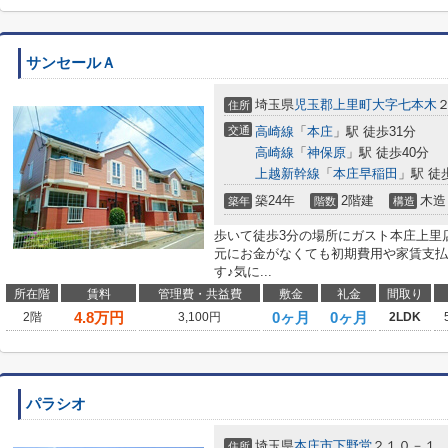
サンセールＡ
埼玉県
児玉郡上里町
大字七本木
住所
交通
高崎線
「
本庄
」駅 徒歩31分
高崎線
「
神保原
」駅 徒歩40分
上越新幹線
「
本庄早稲田
」駅 徒
築24年
2階建
木造
築年
階数
構造
歩いて徒歩3分の場所にガスト本庄上里
元にお金がなくても初期費用や家賃支払
す♪気に...
所在階
賃料
管理費・共益費
敷金
礼金
間取り
4.8
万円
0ヶ月
0ヶ月
2階
3,100円
2LDK
パラシオ
埼玉県
本庄市
下野堂
２１０－１
住所