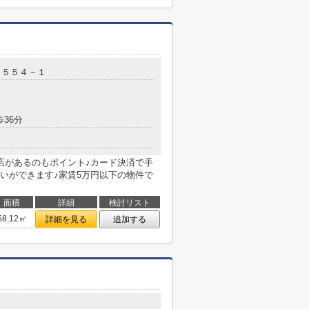
２５５４－１
歩36分
店があるのもポイント♪カード決済で手
いができます♪家賃5万円以下の物件で
面積
詳細
検討リスト
58.12㎡
詳細を見る
追加する