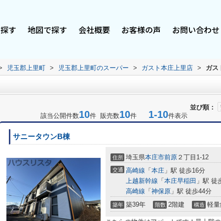
で探す
地図で探す
会社概要
お客様の声
お問い合わせ
>
児玉郡上里町
>
児玉郡上里町のスーパー
>
ガスト本庄上里店
>
ガス
並び順：
10
10
1-10
該当公開件数
件 販売数
件
件表示
サニータウンB棟
埼玉県
本庄市
前原
２丁目1-12
住所
交通
高崎線
「
本庄
」駅 徒歩16分
上越新幹線
「
本庄早稲田
」駅 徒
高崎線
「
神保原
」駅 徒歩44分
築39年
2階建
軽量
築年
階数
構造