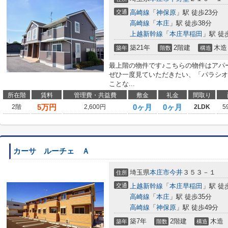
交通
高崎線
「
神保原
」駅 徒歩23分
高崎線
「
本庄
」駅 徒歩38分
上越新幹線
「
本庄早稲田
」駅 徒
築21年
2階建
木造
築年
階数
構造
最上階の物件です♪こちらの物件はアパ
ぜひ一度見ていただきたい、「パラシオ
ことな...
所在階
賃料
管理費・共益費
敷金
礼金
間取り
5
万円
0ヶ月
0ヶ月
2階
2,600円
2LDK
5
カーサ ルーチェ Ａ
埼玉県
本庄市
今井
３５３－１
住所
交通
上越新幹線
「
本庄早稲田
」駅 徒
高崎線
「
本庄
」駅 徒歩35分
高崎線
「
神保原
」駅 徒歩49分
築7年
2階建
木造
築年
階数
構造