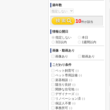
築年数
10
件が該当
情報公開日
指定しない
本日
3日以内
1週間以内
画像・動画あり
画像あり
動画あり
こだわり条件
ペット飼育可
(-)
ペット専用設備
(-)
楽器相談
(-)
陽当り良好
(-)
閑静な住宅地
(-)
デザイナーズ
(-)
リノベーション済
(-)
保証人不要
(-)
事務所可
(-)