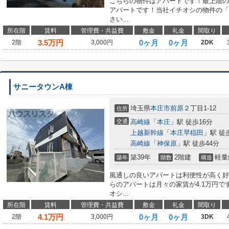
こちらの物件はアパートです！最上階の
アパートです！当社イチオシの物件の「
さい...
所在階
賃料
管理費・共益費
敷金
礼金
間取り
3.5
万円
0ヶ月
0ヶ月
2階
3,000円
2DK
サニータウンA棟
埼玉県
本庄市
前原
２丁目1-12
住所
交通
高崎線
「
本庄
」駅 徒歩16分
上越新幹線
「
本庄早稲田
」駅 徒
高崎線
「
神保原
」駅 徒歩44分
築39年
2階建
軽量
築年
階数
構造
風通しの良いアパートは利便性が高く好
らのアパートは月々の家賃が4.1万円
オシ...
所在階
賃料
管理費・共益費
敷金
礼金
間取り
4.1
万円
0ヶ月
0ヶ月
2階
3,000円
3DK