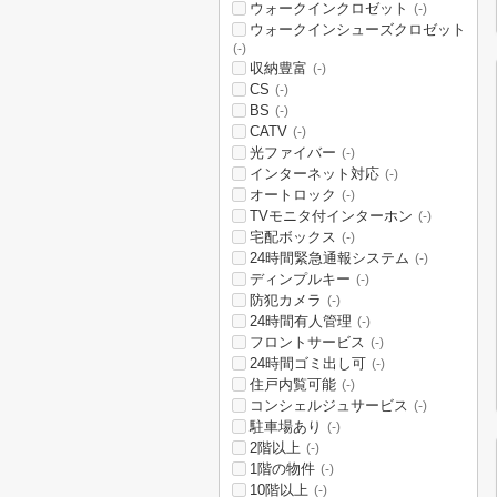
ウォークインクロゼット
(-)
ウォークインシューズクロゼット
(-)
収納豊富
(-)
CS
(-)
BS
(-)
CATV
(-)
光ファイバー
(-)
インターネット対応
(-)
オートロック
(-)
TVモニタ付インターホン
(-)
宅配ボックス
(-)
24時間緊急通報システム
(-)
ディンプルキー
(-)
防犯カメラ
(-)
24時間有人管理
(-)
フロントサービス
(-)
24時間ゴミ出し可
(-)
住戸内覧可能
(-)
コンシェルジュサービス
(-)
駐車場あり
(-)
2階以上
(-)
1階の物件
(-)
10階以上
(-)