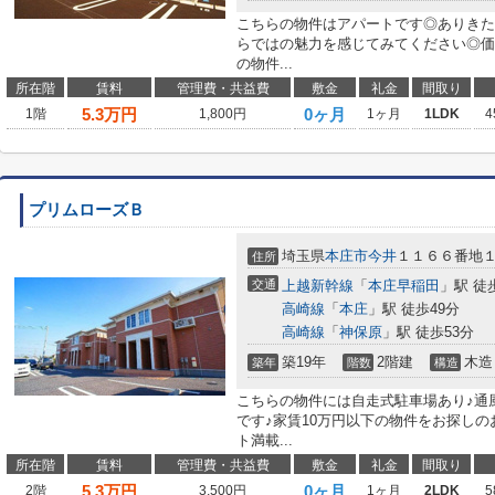
こちらの物件はアパートです◎ありきた
らではの魅力を感じてみてください◎価
の物件...
所在階
賃料
管理費・共益費
敷金
礼金
間取り
5.3
万円
0ヶ月
1階
1,800円
1ヶ月
1LDK
4
プリムローズＢ
埼玉県
本庄市
今井
１１６６番地
住所
交通
上越新幹線
「
本庄早稲田
」駅 徒
高崎線
「
本庄
」駅 徒歩49分
高崎線
「
神保原
」駅 徒歩53分
築19年
2階建
木造
築年
階数
構造
こちらの物件には自走式駐車場あり♪通
です♪家賃10万円以下の物件をお探し
ト満載...
所在階
賃料
管理費・共益費
敷金
礼金
間取り
5.3
万円
0ヶ月
2階
3,500円
1ヶ月
2LDK
5