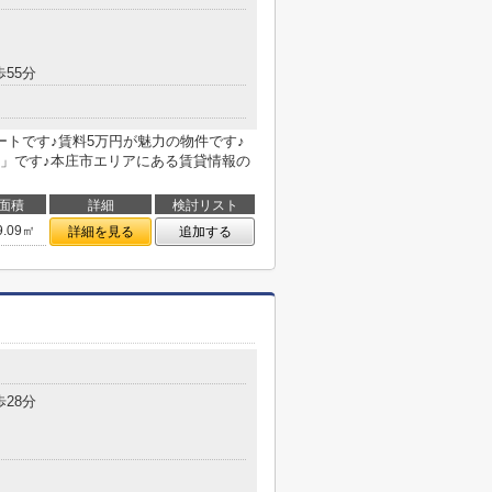
歩55分
ートです♪賃料5万円が魅力の物件です♪
」です♪本庄市エリアにある賃貸情報の
面積
詳細
検討リスト
9.09㎡
詳細を見る
追加する
歩28分