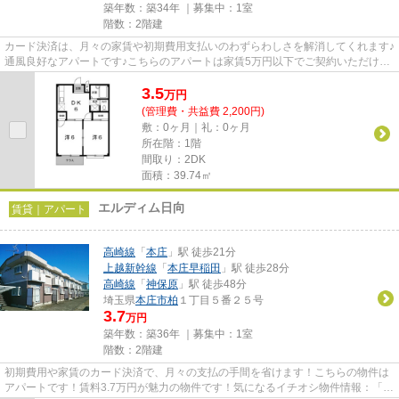
築年数：築34年 ｜募集中：
1室
階数：2階建
カード決済は、月々の家賃や初期費用支払いのわずらわしさを解消してくれます♪
通風良好なアパートです♪こちらのアパートは家賃5万円以下でご契約いただけま
す♪「エルディム・福島B」の...
3.5
万
円
(管理費・共益費 2,200円)
敷：0ヶ月｜礼：0ヶ月
所在階：1階
間取り：2DK
面積：39.74㎡
エルディム日向
賃貸｜アパート
高崎線
「
本庄
」駅 徒歩21分
上越新幹線
「
本庄早稲田
」駅 徒歩28分
高崎線
「
神保原
」駅 徒歩48分
埼玉県
本庄市
柏
１丁目５番２５号
3.7
万円
築年数：築36年 ｜募集中：
1室
階数：2階建
初期費用や家賃のカード決済で、月々の支払の手間を省けます！こちらの物件は
アパートです！賃料3.7万円が魅力の物件です！気になるイチオシ物件情報：「エ