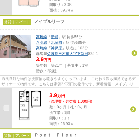
間取り：2DK
面積：39.74㎡
メイプルリーフ
賃貸｜アパート
高崎線
「
新町
」駅 徒歩55分
八高線
「
北藤岡
」駅 徒歩88分
高崎線
「
神保原
」駅 徒歩103分
群馬県
佐波郡玉村町
大字下新田
825-1
3.9
万円
築年数：築21年 ｜募集中：
1室
階数：2階建
通風良好な物件は洗濯物も乾きやすくなっています。こだわり派も満足できるデ
ザイナーズ物件です。こちらは家賃3.9万円の物件です。新着情報：メイプルリー
フの空室情報ならコチラ。様...
3.9
万
円
(管理費・共益費 1,000円)
敷：0ヶ月｜礼：0ヶ月
所在階：1階
間取り：1R
面積：26.93㎡
Ｐｏｎｔ Ｆｌｅｕｒ
賃貸｜アパート