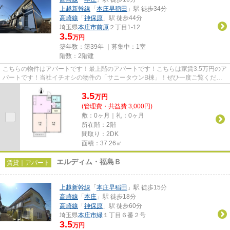
上越新幹線
「
本庄早稲田
」駅 徒歩34分
高崎線
「
神保原
」駅 徒歩44分
埼玉県
本庄市
前原
２丁目1-12
3.5
万円
築年数：築39年 ｜募集中：
1室
階数：2階建
こちらの物件はアパートです！最上階のアパートです！こちらは家賃3.5万円のア
パートです！当社イチオシの物件の「サニータウンB棟」！ぜひ一度ご覧くださ
い！本庄市エリアにある賃貸...
3.5
万
円
(管理費・共益費 3,000円)
敷：0ヶ月｜礼：0ヶ月
所在階：2階
間取り：2DK
面積：37.26㎡
エルディム・福島Ｂ
賃貸｜アパート
上越新幹線
「
本庄早稲田
」駅 徒歩15分
高崎線
「
本庄
」駅 徒歩18分
高崎線
「
神保原
」駅 徒歩60分
埼玉県
本庄市
緑
１丁目６番２号
3.5
万円