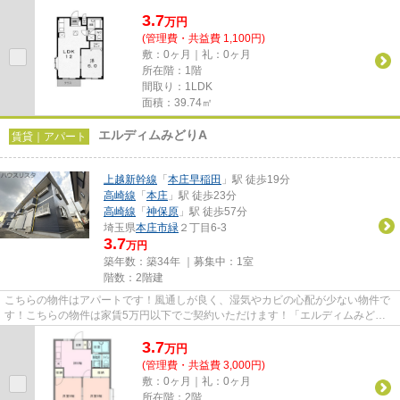
ルディム日向」！本庄市の物...
3.7
万
円
(管理費・共益費 1,100円)
敷：0ヶ月｜礼：0ヶ月
所在階：1階
間取り：1LDK
面積：39.74㎡
エルディムみどりA
賃貸｜アパート
上越新幹線
「
本庄早稲田
」駅 徒歩19分
高崎線
「
本庄
」駅 徒歩23分
高崎線
「
神保原
」駅 徒歩57分
埼玉県
本庄市
緑
２丁目6-3
3.7
万円
築年数：築34年 ｜募集中：
1室
階数：2階建
こちらの物件はアパートです！風通しが良く、湿気やカビの心配が少ない物件で
す！こちらの物件は家賃5万円以下でご契約いただけます！「エルディムみどり
A」のここがイチオシ！本庄市...
3.7
万
円
(管理費・共益費 3,000円)
敷：0ヶ月｜礼：0ヶ月
所在階：2階