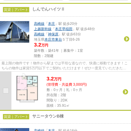
しんでんハイツⅡ
賃貸｜アパート
高崎線
「
本庄
」駅 徒歩20分
上越新幹線
「
本庄早稲田
」駅 徒歩48分
高崎線
「
神保原
」駅 徒歩63分
埼玉県
本庄市
東台
５丁目6-26
3.2
万円
築年数：築41年 ｜募集中：
1室
階数：2階建
最上階の物件です！物件から駅までは平坦な道なので、快適に移動できます！こ
ちらの物件は家賃5万円以下でご契約いただけます！ぜひ一度見ていただきた
い、「しんでんハイツⅡ」です！...
3.2
万
円
(管理費・共益費 3,000円)
敷：0ヶ月｜礼：0ヶ月
所在階：2階
間取り：2DK
面積：35.91㎡
サニータウンB棟
賃貸｜アパート
高崎線
「
本庄
」駅 徒歩16分