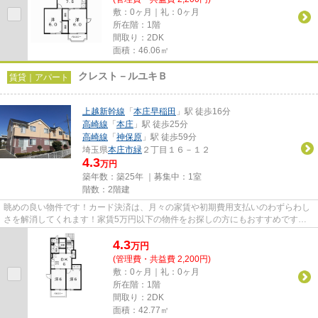
敷：0ヶ月｜礼：0ヶ月
所在階：1階
間取り：2DK
面積：46.06㎡
クレスト－ルユキＢ
賃貸｜アパート
上越新幹線
「
本庄早稲田
」駅 徒歩16分
高崎線
「
本庄
」駅 徒歩25分
高崎線
「
神保原
」駅 徒歩59分
埼玉県
本庄市
緑
２丁目１６－１２
4.3
万円
築年数：築25年 ｜募集中：
1室
階数：2階建
眺めの良い物件です！カード決済は、月々の家賃や初期費用支払いのわずらわし
さを解消してくれます！家賃5万円以下の物件をお探しの方にもおすすめです！
こだわりポイント満載のクレス...
4.3
万
円
(管理費・共益費 2,200円)
敷：0ヶ月｜礼：0ヶ月
所在階：1階
間取り：2DK
面積：42.77㎡