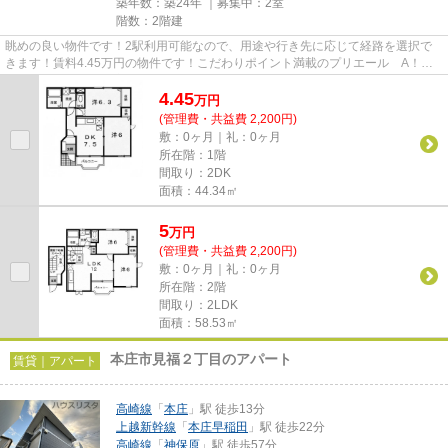
築年数：築24年 ｜募集中：
2室
階数：2階建
眺めの良い物件です！2駅利用可能なので、用途や行き先に応じて経路を選択で
きます！賃料4.45万円の物件です！こだわりポイント満載のプリエール A！で
きるだけ早めに不動産情報を集...
4.45
万
円
(管理費・共益費 2,200円)
敷：0ヶ月｜礼：0ヶ月
所在階：1階
間取り：2DK
面積：44.34㎡
5
万
円
(管理費・共益費 2,200円)
敷：0ヶ月｜礼：0ヶ月
所在階：2階
間取り：2LDK
面積：58.53㎡
本庄市見福２丁目のアパート
賃貸｜アパート
高崎線
「
本庄
」駅 徒歩13分
上越新幹線
「
本庄早稲田
」駅 徒歩22分
高崎線
「
神保原
」駅 徒歩57分