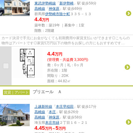
東武伊勢崎線
「
新伊勢崎
」駅 徒歩59分
高崎線
「
神保原
」駅 徒歩69分
群馬県
伊勢崎市
除ケ町
３３５－１３
4.4
万円
築年数：築19年 ｜募集中：
1室
階数：2階建
カード決済で手元にお金がなくても初期費用や家賃支払いができます◎こちらの
物件はアパートです◎家賃5万円以下の物件をお探しの方にもおすすめです
◎「マルベリーパーク」のここがイチ...
4.4
万
円
(管理費・共益費 3,300円)
敷：0ヶ月｜礼：0ヶ月
所在階：1階
間取り：2DK
面積：44.82㎡
プリエール Ａ
賃貸｜アパート
上越新幹線
「
本庄早稲田
」駅 徒歩17分
高崎線
「
本庄
」駅 徒歩26分
高崎線
「
神保原
」駅 徒歩58分
埼玉県
本庄市
緑
２丁目１６－２１
4.45
5
万円～
万円