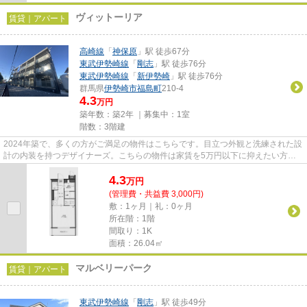
ヴィットーリア
賃貸｜アパート
高崎線
「
神保原
」駅 徒歩67分
東武伊勢崎線
「
剛志
」駅 徒歩76分
東武伊勢崎線
「
新伊勢崎
」駅 徒歩76分
群馬県
伊勢崎市
福島町
210-4
4.3
万円
築年数：築2年 ｜募集中：
1室
階数：3階建
2024年築で、多くの方がご満足の物件はこちらです。目立つ外観と洗練された設
計の内装を持つデザイナーズ。こちらの物件は家賃を5万円以下に抑えたい方に
おすすめです。ぜひ一度見てい...
4.3
万
円
(管理費・共益費 3,000円)
敷：1ヶ月｜礼：0ヶ月
所在階：1階
間取り：1K
面積：26.04㎡
マルベリーパーク
賃貸｜アパート
東武伊勢崎線
「
剛志
」駅 徒歩49分