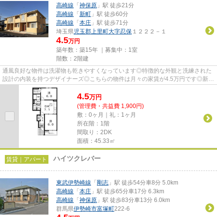
高崎線
「
神保原
」駅 徒歩21分
高崎線
「
新町
」駅 徒歩60分
高崎線
「
本庄
」駅 徒歩71分
埼玉県
児玉郡上里町
大字忍保
１２２２－１
4.5
万円
築年数：築15年 ｜募集中：
1室
階数：2階建
通風良好な物件は洗濯物も乾きやすくなっています◎特徴的な外観と洗練された
設計の内装を持つデザイナーズ◎こちらの物件は月々の家賃が4.5万円です◎新着
情報：プルメリア ガーデンEの...
4.5
万
円
(管理費・共益費 1,900円)
敷：0ヶ月｜礼：1ヶ月
所在階：1階
間取り：2DK
面積：45.33㎡
ハイツクレバー
賃貸｜アパート
東武伊勢崎線
「
剛志
」駅 徒歩54分車8分 5.0km
高崎線
「
本庄
」駅 徒歩65分車17分 6.3km
高崎線
「
神保原
」駅 徒歩83分車13分 6.0km
群馬県
伊勢崎市
富塚町
222-6