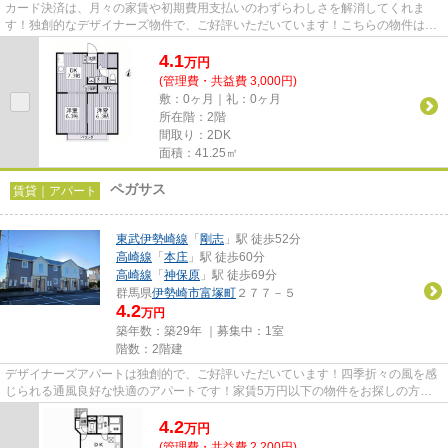
カード決済は、月々の家賃や初期費用支払いのわずらわしさを解消してくれま
す！独創的なデザイナーズ物件で、ご好評いただいています！こちらの物件は
月々の家賃が4.1万円です！当社イ...
4.1
万
円
(管理費・共益費 3,000円)
敷：0ヶ月｜礼：0ヶ月
所在階：2階
間取り：2DK
面積：41.25㎡
ペガサス
賃貸｜アパート
東武伊勢崎線
「
剛志
」駅 徒歩52分
高崎線
「
本庄
」駅 徒歩60分
高崎線
「
神保原
」駅 徒歩69分
群馬県
伊勢崎市
富塚町
２７７－５
4.2
万円
築年数：築29年 ｜募集中：
1室
階数：2階建
デザイナーズアパートは独創的で、ご好評いただいています！四季折々の風を感
じられる通風良好な快適のアパートです！家賃5万円以下の物件をお探しの方に
もおすすめです！ぜひ一度見て...
4.2
万
円
(管理費・共益費 2,200円)