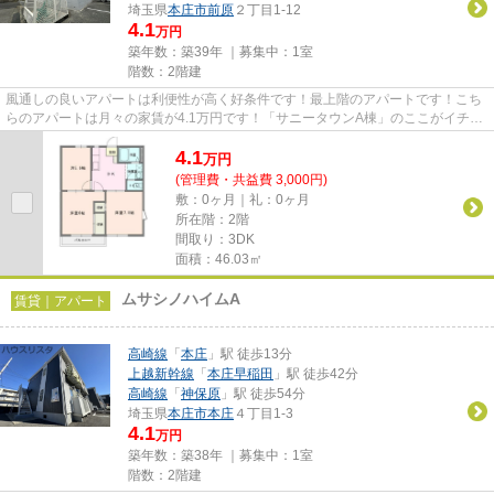
埼玉県
本庄市
前原
２丁目1-12
4.1
万円
築年数：築39年 ｜募集中：
1室
階数：2階建
風通しの良いアパートは利便性が高く好条件です！最上階のアパートです！こち
らのアパートは月々の家賃が4.1万円です！「サニータウンA棟」のここがイチオ
シ！ご希望の賃貸物件が見つ...
4.1
万
円
(管理費・共益費 3,000円)
敷：0ヶ月｜礼：0ヶ月
所在階：2階
間取り：3DK
面積：46.03㎡
ムサシノハイムA
賃貸｜アパート
高崎線
「
本庄
」駅 徒歩13分
上越新幹線
「
本庄早稲田
」駅 徒歩42分
高崎線
「
神保原
」駅 徒歩54分
埼玉県
本庄市
本庄
４丁目1-3
4.1
万円
築年数：築38年 ｜募集中：
1室
階数：2階建