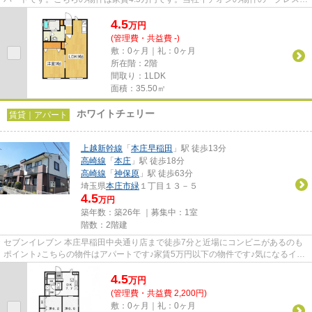
コート」。ぜひ一度ご覧くだ...
4.5
万
円
(管理費・共益費 -)
敷：0ヶ月｜礼：0ヶ月
所在階：2階
間取り：1LDK
面積：35.50㎡
ホワイトチェリー
賃貸｜アパート
上越新幹線
「
本庄早稲田
」駅 徒歩13分
高崎線
「
本庄
」駅 徒歩18分
高崎線
「
神保原
」駅 徒歩63分
埼玉県
本庄市
緑
１丁目１３－５
4.5
万円
築年数：築26年 ｜募集中：
1室
階数：2階建
セブンイレブン 本庄早稲田中央通り店まで徒歩7分と近場にコンビニがあるのも
ポイント♪こちらの物件はアパートです♪家賃5万円以下の物件です♪気になるイチ
オシ物件情報：「ホワイトチ...
4.5
万
円
(管理費・共益費 2,200円)
敷：0ヶ月｜礼：0ヶ月