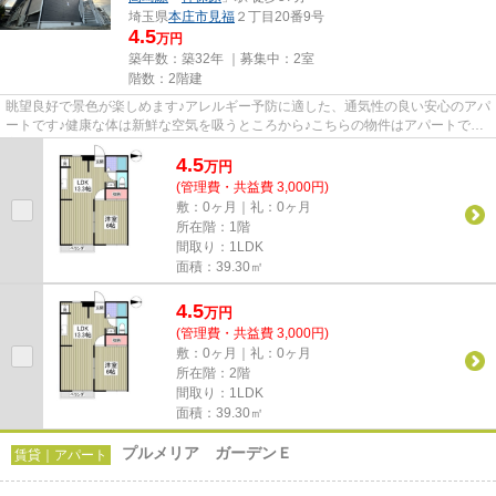
埼玉県
本庄市
見福
２丁目20番9号
4.5
万円
築年数：築32年 ｜募集中：
2室
階数：2階建
眺望良好で景色が楽しめます♪アレルギー予防に適した、通気性の良い安心のアパ
ートです♪健康な体は新鮮な空気を吸うところから♪こちらの物件はアパートです♪
家賃は月々4.5万円です♪本...
4.5
万
円
(管理費・共益費 3,000円)
敷：0ヶ月｜礼：0ヶ月
所在階：1階
間取り：1LDK
面積：39.30㎡
4.5
万
円
(管理費・共益費 3,000円)
敷：0ヶ月｜礼：0ヶ月
所在階：2階
間取り：1LDK
面積：39.30㎡
プルメリア ガーデンＥ
賃貸｜アパート