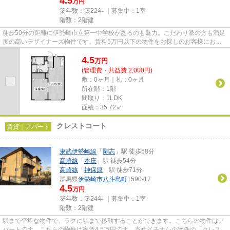
4.5
万円
築年数：築22年 ｜募集中：
1室
階数：2階建
徒歩50分の距離に伊勢崎市立第一中学校があるのも魅力。こだわり派の方も満足
度の高いデザイナーズ物件です。賃料5万円以下の物件をお探しのお客様におす
すめです。当社イチオシの物件...
4.5
万
円
(管理費・共益費 2,000円)
敷：0ヶ月｜礼：0ヶ月
所在階：1階
間取り：1LDK
面積：35.72㎡
クレストコート
賃貸｜アパート
東武伊勢崎線
「
剛志
」駅 徒歩58分
高崎線
「
本庄
」駅 徒歩54分
高崎線
「
神保原
」駅 徒歩71分
群馬県
伊勢崎市
八斗島町
1590-17
4.5
万円
築年数：築24年 ｜募集中：
1室
階数：2階建
駅まで平坦な物件で、ラクに駅まで移動することができます。こちらの物件はア
パートです。こちらの物件は家賃4.5万円です。当社イチオシの物件の「クレスト