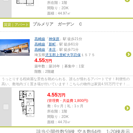
所在階：1階
間取り：2DK
面積：44.97㎡
プルメリア ガーデン Ｃ
賃貸｜アパート
高崎線
「
神保原
」駅 徒歩21分
高崎線
「
新町
」駅 徒歩61分
高崎線
「
本庄
」駅 徒歩71分
埼玉県
児玉郡上里町
大字忍保
１５７５
4.55
万円
築年数：築16年 ｜募集中：
1室
階数：2階建
うっとりする程綺麗な景色を眺められる、誰もが憧れるアパートです！利便性の
高い、敷地内ゴミ置き場が付いています！こちらの物件は家賃4.55万円です！こ
だわりポイント満載のプルメ...
4.55
万
円
(管理費・共益費 1,800円)
敷：0ヶ月｜礼：1ヶ月
所在階：1階
間取り：2DK
面積：44.70㎡
該当公開件数
59
棟 空き数
64
件
1-20
棟表示