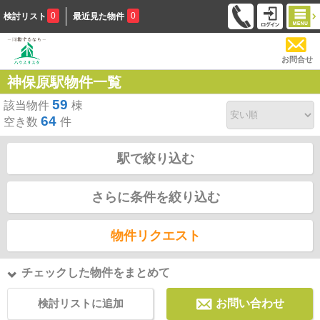
0
0
検討リスト
最近見た物件
お問合せ
神保原駅物件一覧
59
該当物件
棟
64
空き数
件
駅で絞り込む
さらに条件を絞り込む
物件リクエスト
チェックした物件をまとめて
検討リストに追加
お問い合わせ