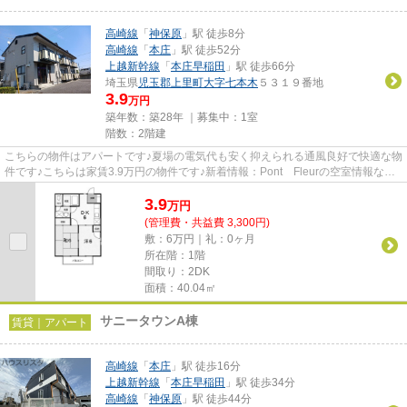
高崎線
「
神保原
」駅 徒歩8分
高崎線
「
本庄
」駅 徒歩52分
上越新幹線
「
本庄早稲田
」駅 徒歩66分
埼玉県
児玉郡上里町
大字七本木
５３１９番地
3.9
万円
築年数：築28年 ｜募集中：
1室
階数：2階建
こちらの物件はアパートです♪夏場の電気代も安く抑えられる通風良好で快適な物
件です♪こちらは家賃3.9万円の物件です♪新着情報：Pont Fleurの空室情報なら
コチラ♪できるだけ早めに不...
3.9
万
円
(管理費・共益費 3,300円)
敷：6万円｜礼：0ヶ月
所在階：1階
間取り：2DK
面積：40.04㎡
サニータウンA棟
賃貸｜アパート
高崎線
「
本庄
」駅 徒歩16分
上越新幹線
「
本庄早稲田
」駅 徒歩34分
高崎線
「
神保原
」駅 徒歩44分