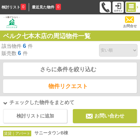
0
0
検討リスト
最近見た物件
お問合せ
ベルク七本木店の周辺物件一覧
6
該当物件
件
6
販売数
件
さらに条件を絞り込む
物件リクエスト
チェックした物件をまとめて
検討リストに追加
お問い合わせ
サニータウンB棟
賃貸｜アパート