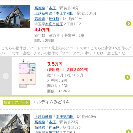
高崎線
「
本庄
」駅 徒歩16分
上越新幹線
「
本庄早稲田
」駅 徒歩34分
高崎線
「
神保原
」駅 徒歩44分
埼玉県
本庄市
前原
２丁目1-12
3.5
万円
築年数：築39年 ｜募集中：
1室
階数：2階建
こちらの物件はアパートです！最上階のアパートです！こちらは家賃3.5万円のア
パートです！当社イチオシの物件の「サニータウンB棟」！ぜひ一度ご覧くださ
い！本庄市エリアにある賃貸...
3.5
万
円
(管理費・共益費 3,000円)
敷：0ヶ月｜礼：0ヶ月
所在階：2階
間取り：2DK
面積：37.26㎡
エルディムみどりA
賃貸｜アパート
上越新幹線
「
本庄早稲田
」駅 徒歩19分
高崎線
「
本庄
」駅 徒歩23分
高崎線
「
神保原
」駅 徒歩57分
埼玉県
本庄市
緑
２丁目6-3