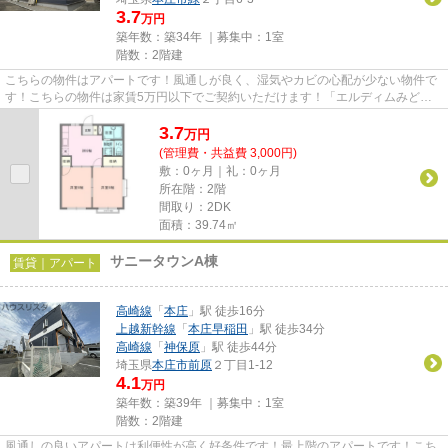
3.7
万円
築年数：築34年 ｜募集中：
1室
階数：2階建
こちらの物件はアパートです！風通しが良く、湿気やカビの心配が少ない物件で
す！こちらの物件は家賃5万円以下でご契約いただけます！「エルディムみどり
A」のここがイチオシ！本庄市...
3.7
万
円
(管理費・共益費 3,000円)
敷：0ヶ月｜礼：0ヶ月
所在階：2階
間取り：2DK
面積：39.74㎡
サニータウンA棟
賃貸｜アパート
高崎線
「
本庄
」駅 徒歩16分
上越新幹線
「
本庄早稲田
」駅 徒歩34分
高崎線
「
神保原
」駅 徒歩44分
埼玉県
本庄市
前原
２丁目1-12
4.1
万円
築年数：築39年 ｜募集中：
1室
階数：2階建
風通しの良いアパートは利便性が高く好条件です！最上階のアパートです！こち