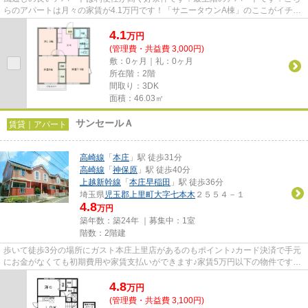
らのアパートは月々の家賃が4.1万円です！「サニータウンA棟」のここがイチオ
シ！ご希望の賃貸物件が見つ...
4.1
万
円
(管理費・共益費 3,000円)
敷：0ヶ月｜礼：0ヶ月
所在階：2階
間取り：3DK
面積：46.03㎡
サンセールＡ
賃貸｜アパート
高崎線
「
本庄
」駅 徒歩31分
高崎線
「
神保原
」駅 徒歩40分
上越新幹線
「
本庄早稲田
」駅 徒歩36分
埼玉県
児玉郡上里町
大字七本木
２５５４－１
4.8
万円
築年数：築24年 ｜募集中：
1室
階数：2階建
歩いて徒歩3分の場所にガスト本庄上里店があるのもポイント♪カード決済で手元
にお金がなくても初期費用や家賃支払いができます♪家賃5万円以下の物件です♪
気になるイチオシ物件情報：「...
4.8
万
円
(管理費・共益費 3,100円)