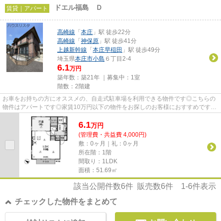
ドエル福島 Ｄ
賃貸｜アパート
高崎線
「
本庄
」駅 徒歩22分
高崎線
「
神保原
」駅 徒歩41分
上越新幹線
「
本庄早稲田
」駅 徒歩49分
埼玉県
本庄市
小島
６丁目2-4
6.1
万円
築年数：築21年 ｜募集中：
1室
階数：2階建
お車をお持ちの方にオススメの、自走式駐車場を利用できる物件です◎こちらの
物件はアパートです◎家賃10万円以下の物件をお探しのお客様におすすめです◎
ぜひ一度見ていただきたい、「ド...
6.1
万
円
(管理費・共益費 4,000円)
敷：0ヶ月｜礼：0ヶ月
所在階：1階
間取り：1LDK
面積：51.69㎡
該当公開件数
6
件 販売数
6
件
1-6
件表示
チェックした物件をまとめて