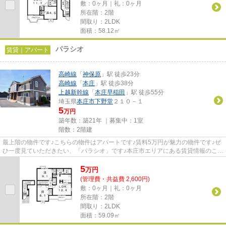
敷：0ヶ月｜礼：0ヶ月
所在階：2階
間取り：2LDK
面積：58.12㎡
パラシオ
賃貸｜アパート
高崎線
「
神保原
」駅 徒歩23分
高崎線
「
本庄
」駅 徒歩38分
上越新幹線
「
本庄早稲田
」駅 徒歩55分
埼玉県
本庄市
下野堂
２１０－１
5
万円
築年数：築21年 ｜募集中：
1室
階数：2階建
最上階の物件です♪こちらの物件はアパートです♪賃料5万円が魅力の物件です♪ぜ
ひ一度見ていただきたい、「パラシオ」です♪本庄市エリアにある賃貸情報のこと
なら、地域に密着した当社へ...
5
万
円
(管理費・共益費 2,600円)
敷：0ヶ月｜礼：0ヶ月
所在階：2階
間取り：2LDK
面積：59.09㎡