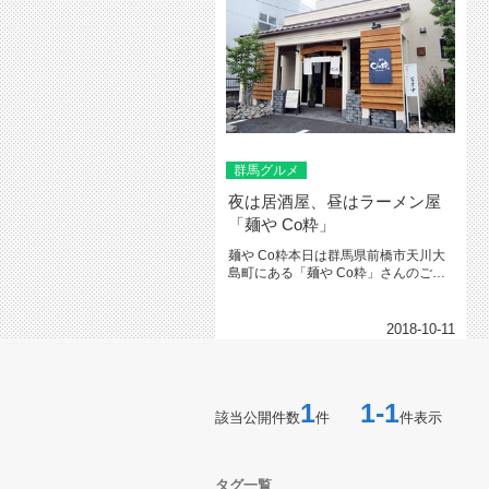
群馬グルメ
夜は居酒屋、昼はラーメン屋
「麺や Co粋」
麺や Co粋本日は群馬県前橋市天川大
島町にある「麺や Co粋」さんのご紹
介です見た目ラーメン…屋？み...
2018-10-11
1
1-1
該当公開件数
件
件表示
タグ一覧