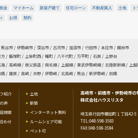
税金
マイホーム
新築戸建て
住宅ローン
不動産購入
土地
ト
ィ
お得
契約
熊谷市
/
伊勢崎市
/
深谷市
/
古河市
/
加須市
/
行田市
/
本庄市
/
館林市
東方
/
飯塚町
/
上柴町西
/
曙町
/
八千代町
/
万平町
/
石原
/
上野台
高海
/
高崎線
/
秩父鉄道
/
両毛線
/
上越線
/
東武伊勢崎線
/
北陸新幹線
/
上越
前橋
/
籠原
/
高崎
/
井野
/
伊勢崎
/
北高崎
/
熊谷
/
新伊勢崎
/
前橋
高崎市・前橋市・伊勢崎市の
フ紹介
土地
株式会社ハウスリスタ
の声
新築
設検索
インターネット無料
埼玉県行田市棚田町１丁目42-5 
TEL:048-598-3583
合わせ
ルームシェア可能
FAX:048-598-3584
ペット可