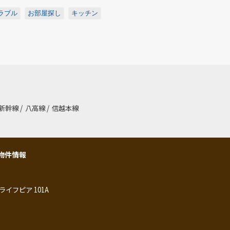
ラブル
お部屋探し
キッチン
新幹線
/
八高線
/
信越本線
物件情報
ライフピア 101A