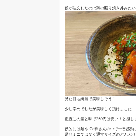
僕が注文したのは鶏の照り焼き丼みたい
見た目も綺麗で美味しそう！
少し辛めでしたが美味しく頂けました
正直この量と味で250円は安い！と感じ
僕的には麺や Co粋さんの中で一番感動
是非ミニではなく通常サイズのどんぶり