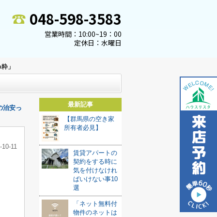
048-598-3583
営業時間：10:00~19：00
定休日：水曜日
o粋」
最新記事
の治安っ
【群馬県の空き家
所有者必見】
-10-11
賃貸アパートの
契約をする時に
気を付けなけれ
ばいけない事10
選
「ネット無料付
物件のネットは