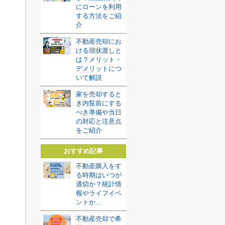
にローンを利用
する方法をご紹
介
不動産売却にお
ける現状渡しと
は？メリット・
デメリットにつ
いて解説
家を売却すると
き内覧前にする
べき準備や当日
の対応と注意点
をご紹介
おすすめ記事
不動産購入をす
る時期はいつが
適切か？統計情
報やライフイベ
ントか...
不動産売却で希