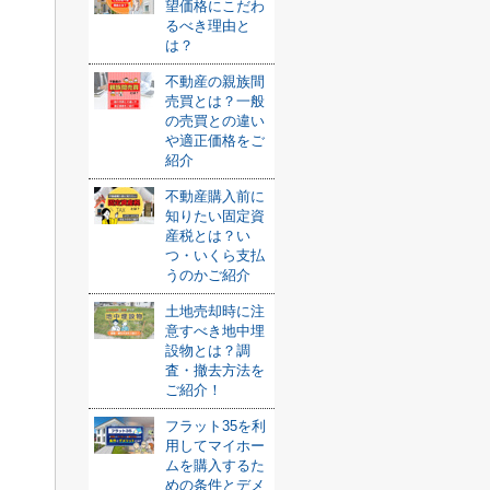
望価格にこだわ
るべき理由と
は？
不動産の親族間
売買とは？一般
の売買との違い
や適正価格をご
紹介
不動産購入前に
知りたい固定資
産税とは？い
つ・いくら支払
うのかご紹介
土地売却時に注
意すべき地中埋
設物とは？調
査・撤去方法を
ご紹介！
フラット35を利
用してマイホー
ムを購入するた
めの条件とデメ