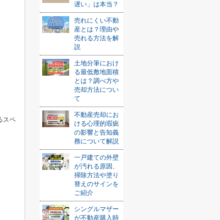
遅い」は本当？
売れにくい不動
産とは？理由や
売れる方法を解
説
土地分筆におけ
る最低敷地面積
とは？調べ方や
売却方法につい
て
不動産売却にお
るスペ
ける心理的瑕疵
の影響と告知義
務について解説
一戸建ての外壁
が汚れる原因、
掃除方法や塗り
替えのサインを
ご紹介
シングルマザー
が不動産購入時