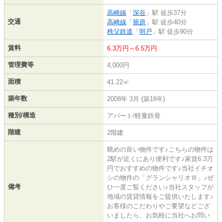
高崎線
「
深谷
」駅 徒歩37分
交通
高崎線
「
籠原
」駅 徒歩40分
秩父鉄道
「
明戸
」駅 徒歩90分
賃料
6.3万円～6.5万円
管理費等
4,000円
面積
41.22㎡
築年数
2008年 3月 (築18年)
種別/構造
アパート/軽量鉄骨
階建
2階建
眺めの良い物件です♪こちらの物件は
2駅が近くにあり便利です♪家賃6.3万
円でおすすめの物件です♪当社イチオ
シの物件の「グランシャリオⅢ」♪ぜ
備考
ひ一度ご覧ください♪当社スタッフが
地域の賃貸情報をご提供いたします♪
お客様のこだわりやご要望などござ
いましたら、お気軽に当社へお問い