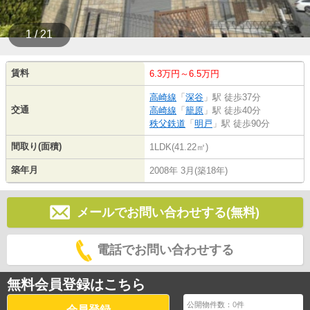
1 / 21
賃料
6.3万円～6.5万円
高崎線
「
深谷
」駅 徒歩37分
交通
高崎線
「
籠原
」駅 徒歩40分
秩父鉄道
「
明戸
」駅 徒歩90分
間取り(面積)
1LDK(41.22㎡)
築年月
2008年 3月(築18年)
メールでお問い合わせする(無料)
電話でお問い合わせする
無料会員登録はこちら
公開物件数：
0
件
会員登録