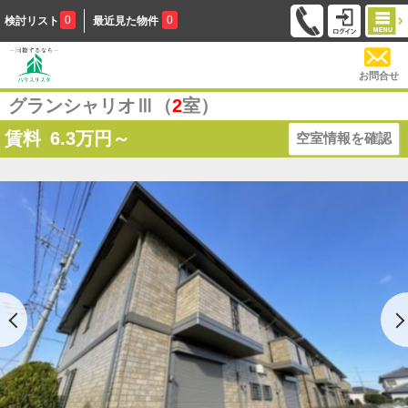
0
0
検討リスト
最近見た物件
お問合せ
グランシャリオⅢ（
2
室）
賃料
6.3
万円～
空室情報を確認