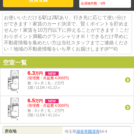
会員物件数：
0
件
お使いいただける駅は2駅あり、行き先に応じて使い分け
ができます！家賃のカード決済で、賢くポイントを貯めま
せんか！家賃を10万円以下に抑えることができます！こだ
わりポイント満載のグランシャリオⅢ！できるだけ早めに
不動産情報を集めたい方は当社スタッフまでご連絡くださ
い！地域の不動産情報をいち早くお届けします(#^^#)
空室一覧
6.3
万
円
NEW
(管理費・共益費 4,000円)
敷：0ヶ月｜礼：2万円
1階 / 1LDK / 41.22㎡
6.5
万
円
NEW
(管理費・共益費 4,000円)
敷：0ヶ月｜礼：2万円
2階 / 1LDK / 41.22㎡
所在地
埼玉県
深谷市
国済寺
64-4