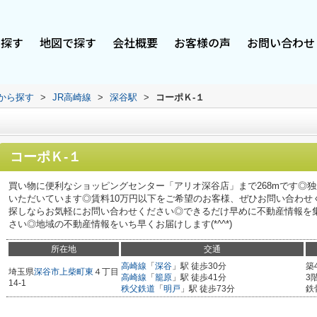
で探す
地図で探す
会社概要
お客様の声
お問い合わせ
駅から探す
>
JR高崎線
>
深谷駅
>
コーポＫ-１
コーポＫ-１
買い物に便利なショッピングセンター「アリオ深谷店」まで268mです◎
いただいています◎賃料10万円以下をご希望のお客様、ぜひお問い合わせく
探しならお気軽にお問い合わせください◎できるだけ早めに不動産情報を
さい◎地域の不動産情報をいち早くお届けします(*^^*)
所在地
交通
高崎線
「
深谷
」駅 徒歩30分
築
埼玉県
深谷市
上柴町東
４丁目
高崎線
「
籠原
」駅 徒歩41分
3
14-1
秩父鉄道
「
明戸
」駅 徒歩73分
鉄