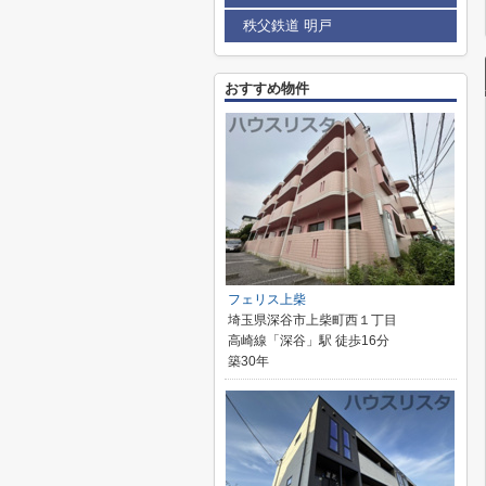
秩父鉄道 明戸
おすすめ物件
フェリス上柴
埼玉県深谷市上柴町西１丁目
高崎線「深谷」駅 徒歩16分
築30年