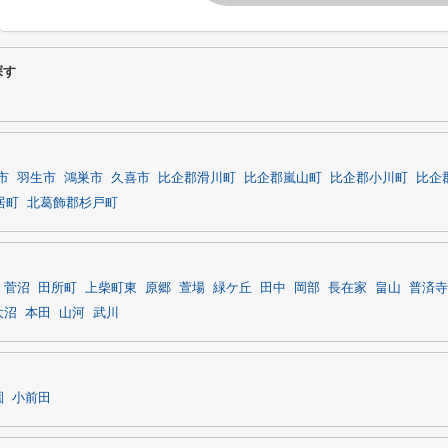
探す
市
羽生市
鴻巣市
久喜市
比企郡滑川町
比企郡嵐山町
比企郡小川町
比企
居町
北葛飾郡杉戸町
菅沼
田所町
上柴町東
原郷
萱場
緑ケ丘
田中
岡部
長在家
畠山
普済寺
大沼
本田
山河
武川
園
小前田