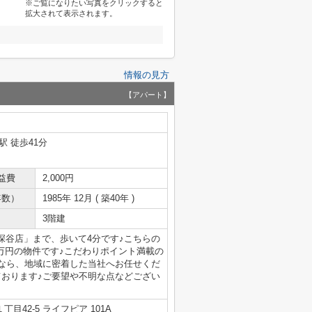
※ご覧になりたい写真をクリックすると
拡大されて表示されます。
情報の見方
【アパート】
駅 徒歩41分
益費
2,000円
年数）
1985年 12月 ( 築40年 )
3階建
深谷店」まで、歩いて4分です♪こちらの
4万円の物件です♪こだわりポイント満載の
となら、地域に密着した当社へお任せくだ
ております♪ご要望や不明な点などござい
目42-5 ライフピア 101A