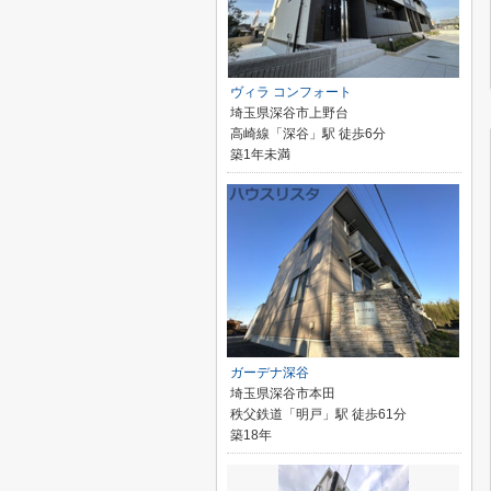
ヴィラ コンフォート
埼玉県深谷市上野台
高崎線「深谷」駅 徒歩6分
築1年未満
ガーデナ深谷
埼玉県深谷市本田
秩父鉄道「明戸」駅 徒歩61分
築18年