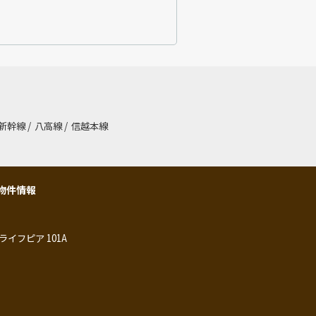
新幹線
/
八高線
/
信越本線
物件情報
ライフピア 101A