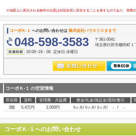
※地図上に表示される物件の位置は付近住所に所在することを表すものであり、実際
コーポＫ-１
へのお問い合わせは
株式会社ハウスリスタまで
048-598-3583
〒361-0041
埼玉県行田市棚田町１丁目
10:00~19：00 定休日:水曜日
コーポＫ-１
の空室情報
所在階
賃料
管理費・共益費
敷金/礼金/保証金/償却/敷引
3階
5.4万円
2,000円
/
/
/
/
0ヶ月
0ヶ月
0ヶ月
-
-
コーポＫ-１
へのお問い合わせ