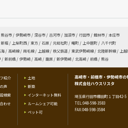
熊谷市
/
伊勢崎市
/
深谷市
/
古河市
/
加須市
/
行田市
/
館林市
/
本庄市
新堀
/
上柴町西
/
東方
/
石原
/
元総社町
/
曙町
/
上中居町
/
八千代町
高海
/
高崎線
/
両毛線
/
上越線
/
秩父鉄道
/
東武伊勢崎線
/
北陸新幹線
/
上越
野
/
新前橋
/
伊勢崎
/
高崎
/
籠原
/
新伊勢崎
/
北高崎
/
前橋
/
熊谷
高崎市・前橋市・伊勢崎市の
フ紹介
土地
株式会社ハウスリスタ
の声
新築
設検索
インターネット無料
埼玉県行田市棚田町１丁目42-5 
TEL:048-598-3583
合わせ
ルームシェア可能
FAX:048-598-3584
ペット可