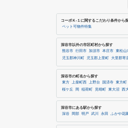
コーポＫ-１に関するこだわり条件から
ペット可物件特集
深谷市以外の市区町村から探す
熊谷市
行田市
加須市
本庄市
東松山
児玉郡神川町
児玉郡上里町
大里郡寄
深谷市の町名から探す
東方
上柴町西
上野台
国済寺
東方町
桜ケ丘
岡
稲荷町
見晴町
東大沼
西
深谷市にある駅から探す
深谷
岡部
明戸
武川
永田
ふかや花