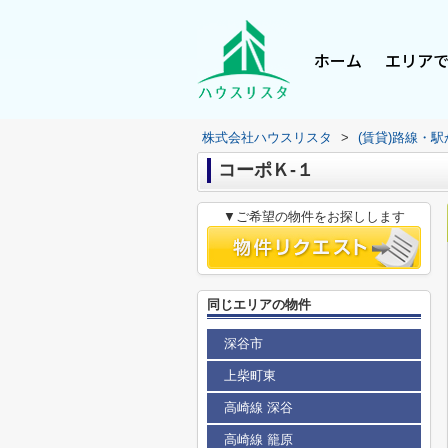
ホーム
エリア
株式会社ハウスリスタ
>
(賃貸)路線・
コーポＫ-１
▼ご希望の物件をお探しします
同じエリアの物件
深谷市
上柴町東
高崎線 深谷
高崎線 籠原