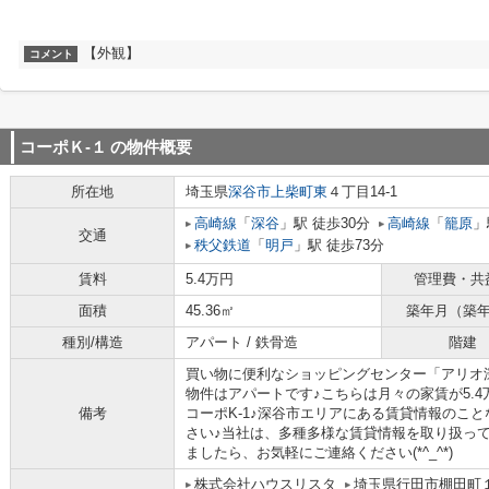
【外観】
コメント
コーポＫ-１
の物件概要
所在地
埼玉県
深谷市
上柴町東
４丁目14-1
高崎線
「
深谷
」駅 徒歩30分
高崎線
「
籠原
」
交通
秩父鉄道
「
明戸
」駅 徒歩73分
賃料
5.4万円
管理費・共
面積
45.36㎡
築年月（築
種別/構造
アパート / 鉄骨造
階建
買い物に便利なショッピングセンター「アリオ
物件はアパートです♪こちらは月々の家賃が5.
備考
コーポK-1♪深谷市エリアにある賃貸情報のこ
さい♪当社は、多種多様な賃貸情報を取り扱っ
ましたら、お気軽にご連絡ください(*^_^*)
株式会社ハウスリスタ
埼玉県行田市棚田町１丁