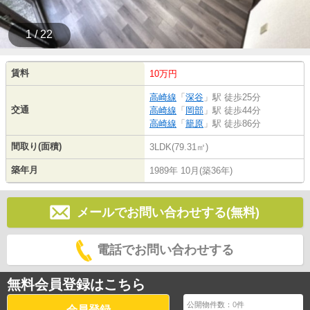
1 / 22
賃料
10万円
高崎線
「
深谷
」駅 徒歩25分
交通
高崎線
「
岡部
」駅 徒歩44分
高崎線
「
籠原
」駅 徒歩86分
間取り(面積)
3LDK(79.31㎡)
築年月
1989年 10月(築36年)
メールでお問い合わせする(無料)
電話でお問い合わせする
無料会員登録はこちら
公開物件数：
0
件
会員登録