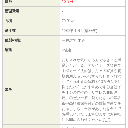
賃料
10万円
管理費等
-
面積
79.31㎡
築年数
1989年 10月 (築36年)
種別/構造
一戸建て/木造
階建
2階建
おしゃれが気になる方でもきっと満
足いただける、デザイナーズ物件で
す◎カード決済は、月々の家賃や初
期費用支払いのわずらわしさを解消
してくれます◎賃料を10万円以下に
抑えたい方におすすめです◎当社イ
備考
チオシの物件の「リブレス曲田戸
建」◎ぜひ一度ご覧ください◎深谷
市や高崎線深谷付近の賃貸戸建てを
お探しなら、当社があなたを全力で
お手伝いいたします◎まずはお気軽
にお問い合わせください(^_^)