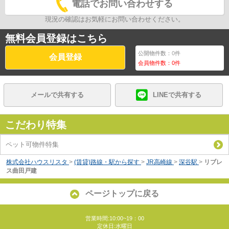
電話でお問い合わせする
現況の確認はお気軽にお問い合わせください。
無料会員登録はこちら
公開物件数：
0
件
会員登録
会員物件数：
0
件
メールで共有する
LINEで共有する
こだわり特集
ペット可物件特集
株式会社ハウスリスタ
>
(賃貸)路線・駅から探す
>
JR高崎線
>
深谷駅
>
リブレ
ス曲田戸建
ページトップに戻る
営業時間:10:00~19：00
定休日:水曜日