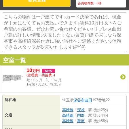
会員物件数：
0
件
こちらの物件は一戸建てです♪カード決済であれば、現金
が手元になくてもお支払いできます♪賃料10万円以下をご
希望のお客様、ぜひお問い合わせください♪リブレス曲田
戸建の詳しい情報♪失敗したくない賃貸戸建て探しなら深
谷市や高崎線深谷付近に強い当社へご連絡ください♪信頼
できるスタッフが対応いたします(#^^#)
空室一覧
10
万
円
NEW
(管理費・共益費 -)
敷：0ヶ月｜礼：0ヶ月
1-2階 / 3LDK / 79.31㎡
所在地
埼玉県
深谷市
曲田
197番地22
高崎線
「
深谷
」駅 徒歩25分
交通
高崎線
「
岡部
」駅 徒歩44分
高崎線
「
籠原
」駅 徒歩86分