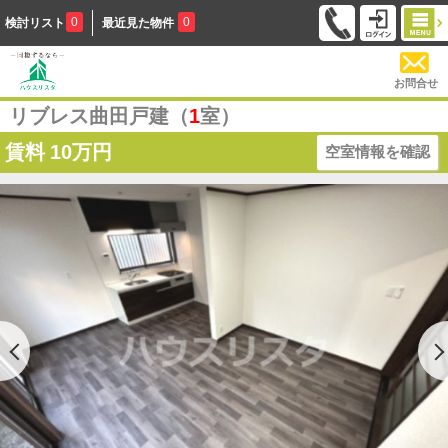
0
0
検討リスト
最近見た物件
お問合せ
リブレス曲田戸建（
1
室）
賃料
10万円
空室情報を確認