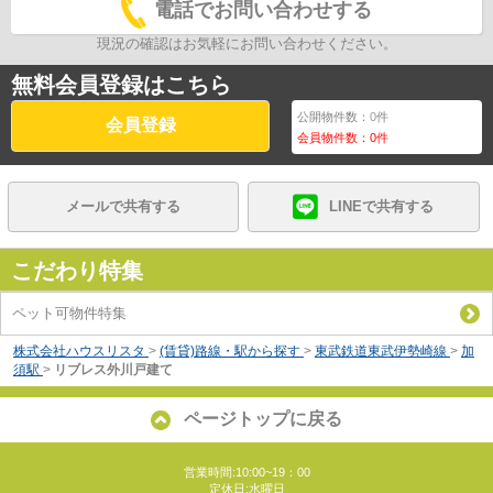
電話でお問い合わせする
現況の確認はお気軽にお問い合わせください。
無料会員登録はこちら
公開物件数：
0
件
会員登録
会員物件数：
0
件
メールで共有する
LINEで共有する
こだわり特集
ペット可物件特集
株式会社ハウスリスタ
>
(賃貸)路線・駅から探す
>
東武鉄道東武伊勢崎線
>
加
須駅
>
リブレス外川戸建て
ページトップに戻る
営業時間:10:00~19：00
定休日:水曜日