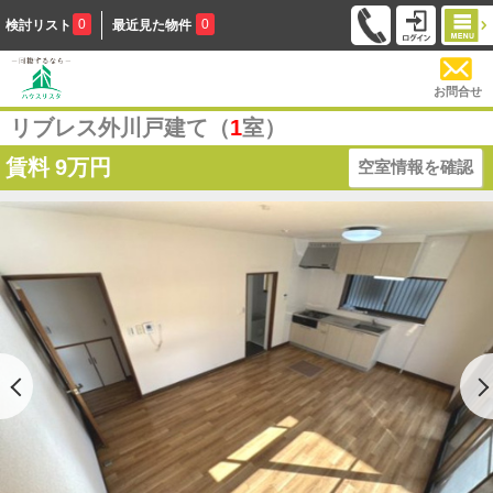
0
0
検討リスト
最近見た物件
お問合せ
リブレス外川戸建て（
1
室）
賃料
9万円
空室情報を確認