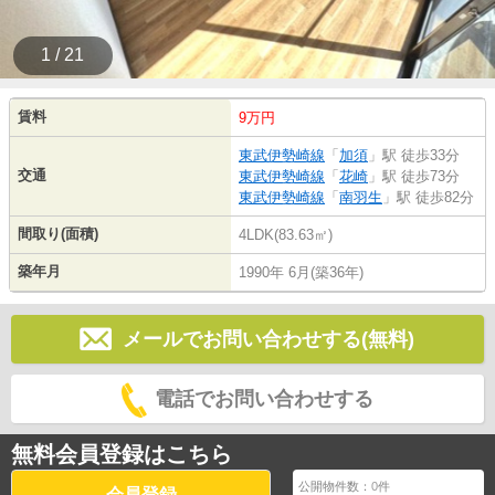
1 / 21
賃料
9万円
東武伊勢崎線
「
加須
」駅 徒歩33分
交通
東武伊勢崎線
「
花崎
」駅 徒歩73分
東武伊勢崎線
「
南羽生
」駅 徒歩82分
間取り(面積)
4LDK(83.63㎡)
築年月
1990年 6月(築36年)
メールでお問い合わせする(無料)
電話でお問い合わせする
無料会員登録はこちら
公開物件数：
0
件
会員登録