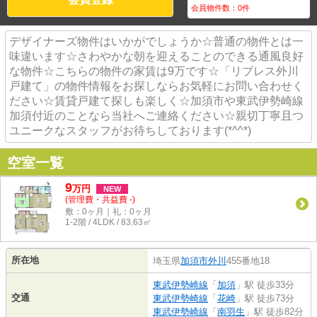
会員物件数：
0
件
デザイナーズ物件はいかがでしょうか☆普通の物件とは一
味違います☆さわやかな朝を迎えることのできる通風良好
な物件☆こちらの物件の家賃は9万です☆「リブレス外川
戸建て」の物件情報をお探しならお気軽にお問い合わせく
ださい☆賃貸戸建て探しも楽しく☆加須市や東武伊勢崎線
加須付近のことなら当社へご連絡ください☆親切丁寧且つ
ユニークなスタッフがお待ちしております(*^^*)
空室一覧
9
万
円
NEW
(管理費・共益費 -)
敷：0ヶ月｜礼：0ヶ月
1-2階 / 4LDK / 83.63㎡
所在地
埼玉県
加須市
外川
455番地18
東武伊勢崎線
「
加須
」駅 徒歩33分
交通
東武伊勢崎線
「
花崎
」駅 徒歩73分
東武伊勢崎線
「
南羽生
」駅 徒歩82分