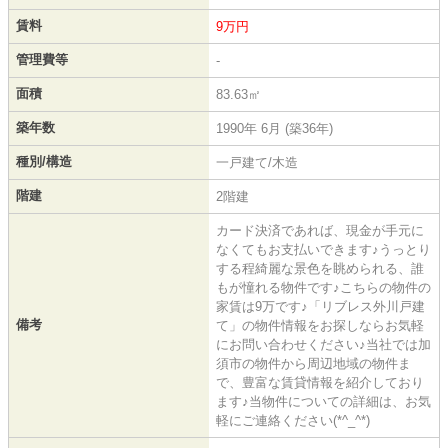
賃料
9万円
管理費等
-
面積
83.63㎡
築年数
1990年 6月 (築36年)
種別/構造
一戸建て/木造
階建
2階建
カード決済であれば、現金が手元に
なくてもお支払いできます♪うっとり
する程綺麗な景色を眺められる、誰
もが憧れる物件です♪こちらの物件の
家賃は9万です♪「リブレス外川戸建
備考
て」の物件情報をお探しならお気軽
にお問い合わせください♪当社では加
須市の物件から周辺地域の物件ま
で、豊富な賃貸情報を紹介しており
ます♪当物件についての詳細は、お気
軽にご連絡ください(*^_^*)