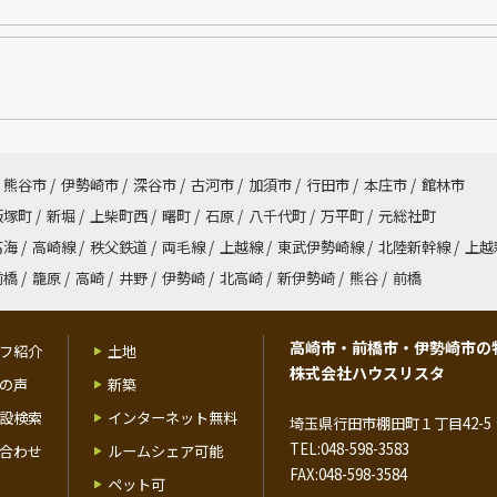
熊谷市
/
伊勢崎市
/
深谷市
/
古河市
/
加須市
/
行田市
/
本庄市
/
館林市
飯塚町
/
新堀
/
上柴町西
/
曙町
/
石原
/
八千代町
/
万平町
/
元総社町
高海
/
高崎線
/
秩父鉄道
/
両毛線
/
上越線
/
東武伊勢崎線
/
北陸新幹線
/
上越
前橋
/
籠原
/
高崎
/
井野
/
伊勢崎
/
北高崎
/
新伊勢崎
/
熊谷
/
前橋
高崎市・前橋市・伊勢崎市の
フ紹介
土地
株式会社ハウスリスタ
の声
新築
設検索
インターネット無料
埼玉県行田市棚田町１丁目42-5 
TEL:048-598-3583
合わせ
ルームシェア可能
FAX:048-598-3584
ペット可