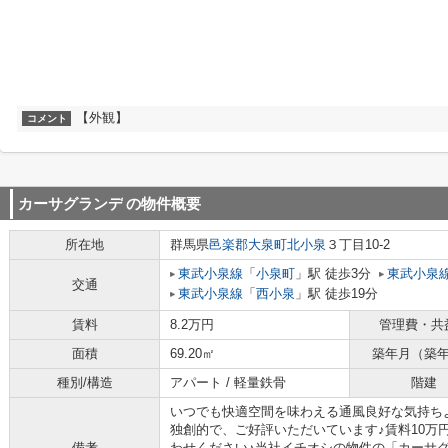
【外観】
コメント
カーサグランデ
の物件概要
所在地
群馬県
邑楽郡大泉町
北小泉
３丁目10-2
東武小泉線
「
小泉町
」駅 徒歩3分
東武小泉
交通
東武小泉線
「
西小泉
」駅 徒歩19分
賃料
8.2万円
管理費・共
面積
69.20㎡
築年月（築
種別/構造
アパート / 軽量鉄骨
階建
いつでも快適空間を味わえる通風良好な気持ち
独創的で、ご好評いただいています♪賃料10万
備考
わせください♪当社イチオシの物件の「カーサグ