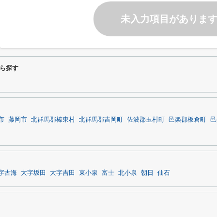
未入力項目がありま
ら探す
市
藤岡市
北群馬郡榛東村
北群馬郡吉岡町
佐波郡玉村町
邑楽郡板倉町
邑
字古海
大字坂田
大字吉田
東小泉
富士
北小泉
朝日
仙石