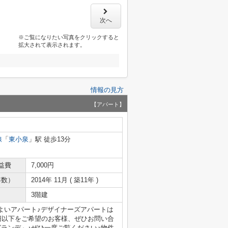
次へ
※ご覧になりたい写真をクリックすると
拡大されて表示されます。
情報の見方
【アパート】
線
「
東小泉
」駅 徒歩13分
益費
7,000円
年数）
2014年 11月 ( 築11年 )
3階建
よいアパート♪デザイナーズアパートは
円以下をご希望のお客様、ぜひお問い合
ランデ」♪ぜひ一度ご覧ください♪物件