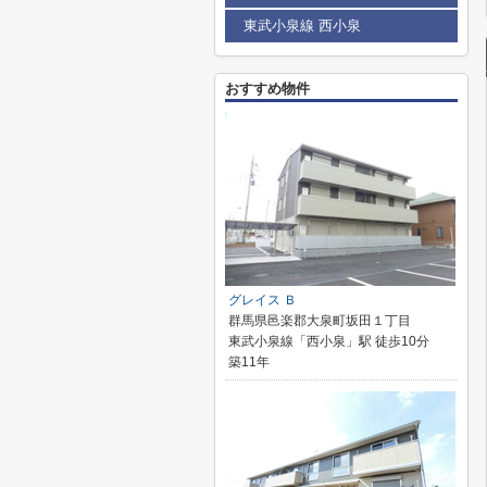
東武小泉線 西小泉
おすすめ物件
グレイス Ｂ
群馬県邑楽郡大泉町坂田１丁目
東武小泉線「西小泉」駅 徒歩10分
築11年