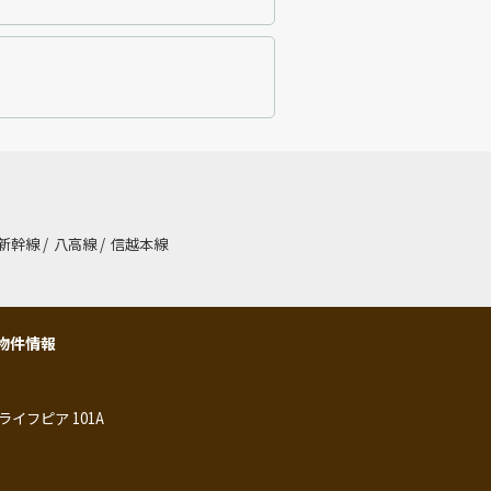
新幹線
/
八高線
/
信越本線
物件情報
ライフピア 101A