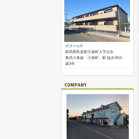
ボヌールA
群馬県邑楽郡大泉町大字古氷
東武小泉線「小泉町」駅 徒歩38分
築3年