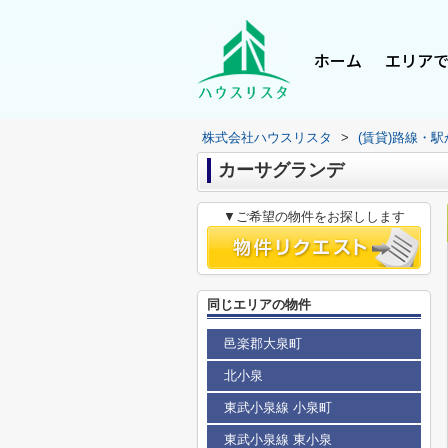
ホーム
エリア
株式会社ハウスリスタ
>
(賃貸)路線・
カーサグランデ
▼ご希望の物件をお探しします
同じエリアの物件
邑楽郡大泉町
北小泉
東武小泉線 小泉町
東武小泉線 東小泉