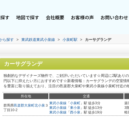
で探す
地図で探す
会社概要
お客様の声
お問い合わせ
駅から探す
>
東武鉄道東武小泉線
>
小泉町駅
>
カーサグランデ
カーサグランデ
独創的なデザイナーズ物件で、ご好評いただいています☆周辺に2駅ありの
円以下に抑えたい方におすすめです☆新着情報：カーサグランデの空室情
を豊富に取り揃えており、注目の邑楽郡大泉町や東武小泉線小泉町付近の物件
所在地
交通
東武小泉線
「
小泉町
」駅 徒歩3分
築
群馬県
邑楽郡大泉町
北小泉
３
東武小泉線
「
東小泉
」駅 徒歩13分
3
丁目10-2
東武小泉線
「
西小泉
」駅 徒歩19分
軽