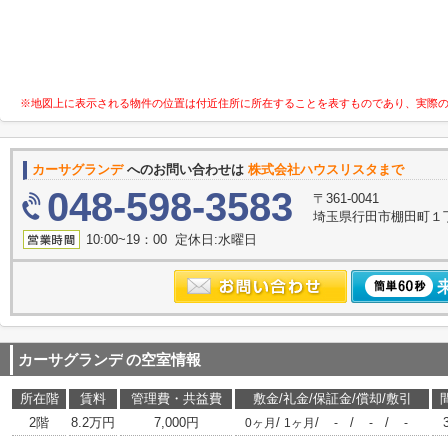
※地図上に表示される物件の位置は付近住所に所在することを表すものであり、実際
カーサグランデ
へのお問い合わせは
株式会社ハウスリスタまで
048-598-3583
〒361-0041
埼玉県行田市棚田町１丁目
10:00~19：00 定休日:水曜日
カーサグランデ
の空室情報
所在階
賃料
管理費・共益費
敷金/礼金/保証金/償却/敷引
2階
8.2万円
7,000円
/
/
/
/
0ヶ月
1ヶ月
-
-
-