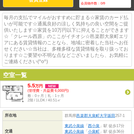
会員物件数：
0
件
毎月の支払でマイルがおすすめに貯まる☆家賃のカード払
いが可能です☆通風良好の涼しく気持ちの良い空間をご提
供いたします☆家賃を10万円以下に抑えることができます
☆「クレール西原」のここがイチオシ☆邑楽郡大泉町エリ
アにある賃貸情報のことなら、地域に密着した当社へお任
せください☆当社は、多種多様な賃貸情報を取り扱ってお
ります☆ご要望や不明な点などございましたら、お気軽に
ご連絡ください(^o^)
空室一覧
5.5
万
円
NEW
(管理費・共益費 6,000円)
敷：0ヶ月｜礼：1ヶ月
2階 / 1LDK / 40.51㎡
所在地
群馬県
邑楽郡大泉町
大字坂田
257-1
東武小泉線
「
西小泉
」駅 徒歩17分
交通
東武小泉線
「
小泉町
」駅 徒歩36分