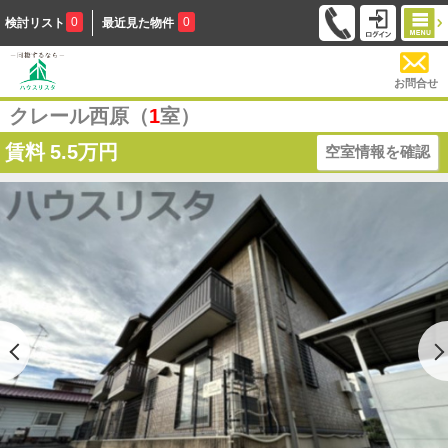
0
0
検討リスト
最近見た物件
お問合せ
クレール西原（
1
室）
賃料
5.5万円
空室情報を確認