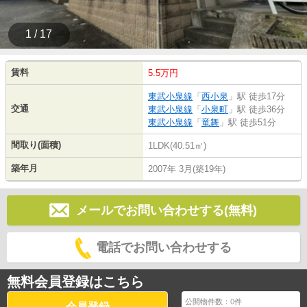
1 / 17
賃料
5.5万円
東武小泉線
「
西小泉
」駅 徒歩17分
交通
東武小泉線
「
小泉町
」駅 徒歩36分
東武小泉線
「
竜舞
」駅 徒歩51分
間取り(面積)
1LDK(40.51㎡)
築年月
2007年 3月(築19年)
メールでお問い合わせする(無料)
電話でお問い合わせする
無料会員登録はこちら
公開物件数：
0
件
会員登録