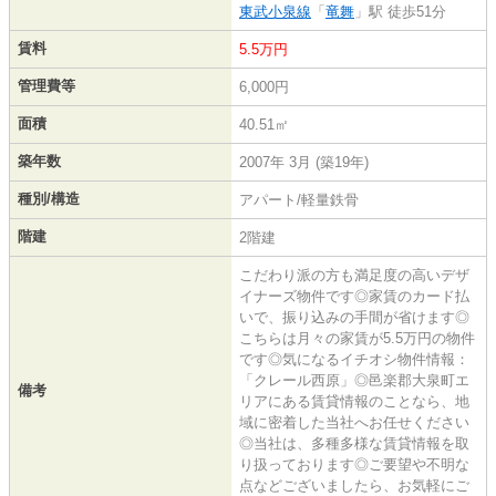
東武小泉線
「
竜舞
」駅 徒歩51分
賃料
5.5万円
管理費等
6,000円
面積
40.51㎡
築年数
2007年 3月 (築19年)
種別/構造
アパート/軽量鉄骨
階建
2階建
こだわり派の方も満足度の高いデザ
イナーズ物件です◎家賃のカード払
いで、振り込みの手間が省けます◎
こちらは月々の家賃が5.5万円の物件
です◎気になるイチオシ物件情報：
「クレール西原」◎邑楽郡大泉町エ
備考
リアにある賃貸情報のことなら、地
域に密着した当社へお任せください
◎当社は、多種多様な賃貸情報を取
り扱っております◎ご要望や不明な
点などございましたら、お気軽にご