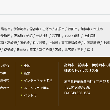
熊谷市
/
伊勢崎市
/
深谷市
/
古河市
/
加須市
/
行田市
/
館林市
/
本庄市
上柴町西
/
飯塚町
/
新堀
/
元総社町
/
万平町
/
石原
/
曙町
/
上中居町
高海
/
高崎線
/
両毛線
/
秩父鉄道
/
上越線
/
東武伊勢崎線
/
北陸新幹線
/
上越
野
/
伊勢崎
/
新前橋
/
籠原
/
新伊勢崎
/
高崎
/
北高崎
/
熊谷
/
深谷
高崎市・前橋市・伊勢崎市の
フ紹介
土地
株式会社ハウスリスタ
の声
新築
設検索
インターネット無料
埼玉県行田市棚田町１丁目42-5 
TEL:048-598-3583
合わせ
ルームシェア可能
FAX:048-598-3584
ペット可