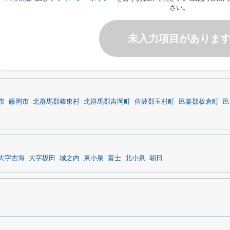
さい。
未入力項目がありま
市
藤岡市
北群馬郡榛東村
北群馬郡吉岡町
佐波郡玉村町
邑楽郡板倉町
邑
大字古海
大字坂田
城之内
東小泉
富士
北小泉
朝日