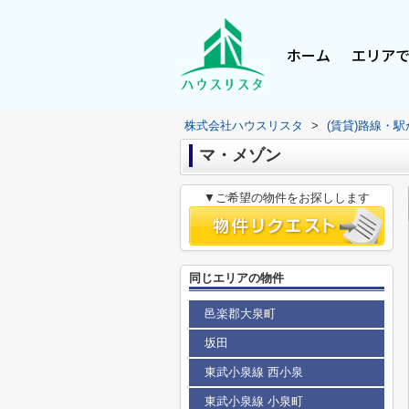
ホーム
エリア
株式会社ハウスリスタ
>
(賃貸)路線・
マ・メゾン
▼ご希望の物件をお探しします
同じエリアの物件
邑楽郡大泉町
坂田
東武小泉線 西小泉
東武小泉線 小泉町