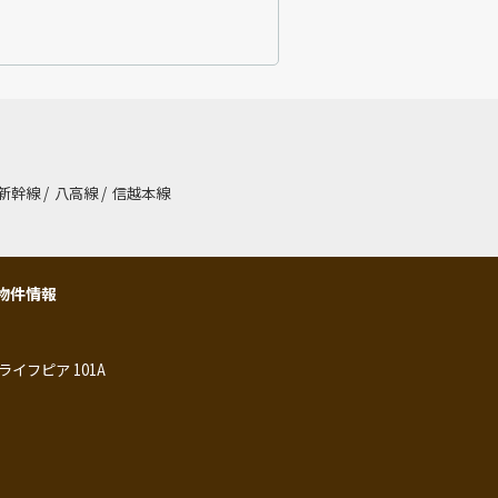
新幹線
/
八高線
/
信越本線
物件情報
ライフピア 101A