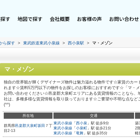
で探す
地図で探す
会社概要
お客様の声
お問い合わせ
駅から探す
>
東武鉄道東武小泉線
>
西小泉駅
>
マ・メゾン
マ・メゾン
独自の世界観が輝くデザイナーズ物件は魅力溢れる物件です☆家賃のカー
れます☆賃料5万円以下の物件をお探しのお客様におすすめです☆「マ・
お問い合わせください☆邑楽郡大泉町エリアにある賃貸情報のことなら、
社は、多種多様な賃貸情報を取り扱っております☆ご要望や不明な点など
(^^)
所在地
交通
東武小泉線
「
西小泉
」駅 徒歩9分
築
群馬県
邑楽郡大泉町
坂田
７丁
東武小泉線
「
小泉町
」駅 徒歩21分
2
目2-13
東武小泉線
「
竜舞
」駅 徒歩35分
軽