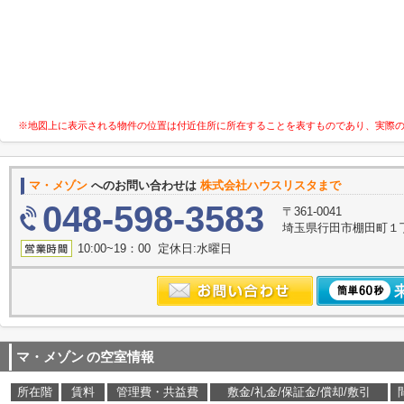
※地図上に表示される物件の位置は付近住所に所在することを表すものであり、実際
マ・メゾン
へのお問い合わせは
株式会社ハウスリスタまで
048-598-3583
〒361-0041
埼玉県行田市棚田町１丁目
10:00~19：00 定休日:水曜日
マ・メゾン
の空室情報
所在階
賃料
管理費・共益費
敷金/礼金/保証金/償却/敷引