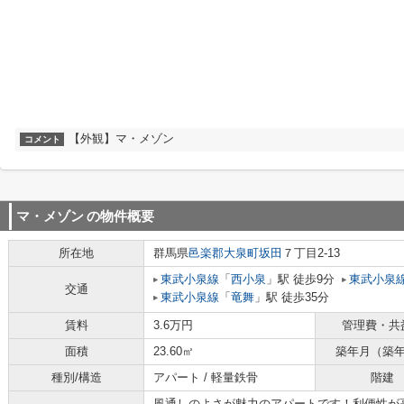
【外観】マ・メゾン
コメント
マ・メゾン
の物件概要
所在地
群馬県
邑楽郡大泉町
坂田
７丁目2-13
東武小泉線
「
西小泉
」駅 徒歩9分
東武小泉
交通
東武小泉線
「
竜舞
」駅 徒歩35分
賃料
3.6万円
管理費・共
面積
23.60㎡
築年月（築
種別/構造
アパート / 軽量鉄骨
階建
風通しのよさが魅力のアパートです！利便性が