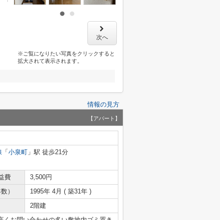
次へ
※ご覧になりたい写真をクリックすると
拡大されて表示されます。
情報の見方
【アパート】
線
「
小泉町
」駅 徒歩21分
益費
3,500円
年数）
1995年 4月 ( 築31年 )
2階建
高くお問い合わせの多い敷地内ゴミ置き