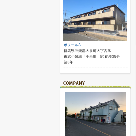
ボヌールA
群馬県邑楽郡大泉町大字古氷
東武小泉線「小泉町」駅 徒歩38分
築3年