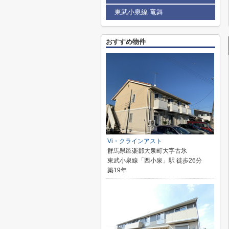
東武小泉線 竜舞
おすすめ物件
Vi・クラインアスト
群馬県邑楽郡大泉町大字古氷
東武小泉線「西小泉」駅 徒歩26分
築19年