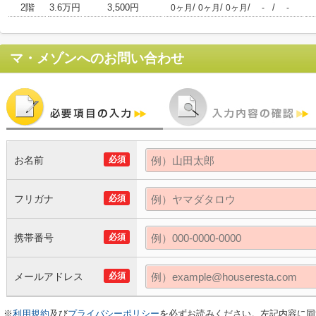
2階
3.6万円
3,500円
/
/
/
/
0ヶ月
0ヶ月
0ヶ月
-
-
マ・メゾン
へのお問い合わせ
お名前
必須
フリガナ
必須
携帯番号
必須
メールアドレス
必須
※
利用規約
及び
プライバシーポリシー
を必ずお読みください。左記内容に同