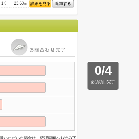
1K
23.60㎡
詳細を見る
追加する
0
/
4
必須項目完了
意いただいた場合は、確認画面へお進み下