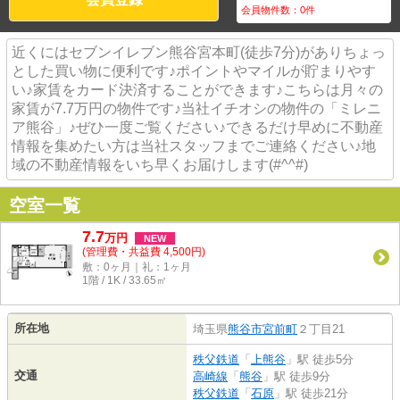
会員物件数：
0
件
近くにはセブンイレブン熊谷宮本町(徒歩7分)がありちょっ
とした買い物に便利です♪ポイントやマイルが貯まりやす
い♪家賃をカード決済することができます♪こちらは月々の
家賃が7.7万円の物件です♪当社イチオシの物件の「ミレニ
ア熊谷」♪ぜひ一度ご覧ください♪できるだけ早めに不動産
情報を集めたい方は当社スタッフまでご連絡ください♪地
域の不動産情報をいち早くお届けします(#^^#)
空室一覧
7.7
万
円
NEW
(管理費・共益費 4,500円)
敷：0ヶ月｜礼：1ヶ月
1階 / 1K / 33.65㎡
所在地
埼玉県
熊谷市
宮前町
２丁目21
秩父鉄道
「
上熊谷
」駅 徒歩5分
交通
高崎線
「
熊谷
」駅 徒歩9分
秩父鉄道
「
石原
」駅 徒歩21分