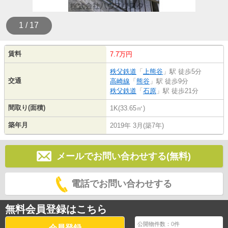
1 / 17
賃料
7.7万円
秩父鉄道
「
上熊谷
」駅 徒歩5分
交通
高崎線
「
熊谷
」駅 徒歩9分
秩父鉄道
「
石原
」駅 徒歩21分
間取り(面積)
1K(33.65㎡)
築年月
2019年 3月(築7年)
メールでお問い合わせする(無料)
電話でお問い合わせする
無料会員登録はこちら
公開物件数：
0
件
会員登録