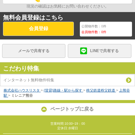
現況の確認はお気軽にお問い合わせください。
無料会員登録はこちら
公開物件数：
0
件
会員登録
会員物件数：
0
件
メールで共有する
LINEで共有する
こだわり特集
インターネット無料物件特集
株式会社ハウスリスタ
>
(賃貸)路線・駅から探す
>
秩父鉄道秩父鉄道
>
上熊谷
駅
>
ミレニア熊谷
ページトップに戻る
営業時間:10:00~19：00
定休日:水曜日