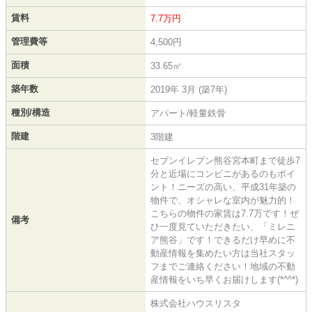
賃料
7.7万円
管理費等
4,500円
面積
33.65㎡
築年数
2019年 3月 (築7年)
種別/構造
アパート/軽量鉄骨
階建
3階建
セブンイレブン熊谷宮本町まで徒歩7
分と近場にコンビニがあるのもポイ
ント！ニーズの高い、平成31年築の
物件で、オシャレな室内が魅力的！
こちらの物件の家賃は7.7万です！ぜ
備考
ひ一度見ていただきたい、「ミレニ
ア熊谷」です！できるだけ早めに不
動産情報を集めたい方は当社スタッ
フまでご連絡ください！地域の不動
産情報をいち早くお届けします(*^^*)
株式会社ハウスリスタ