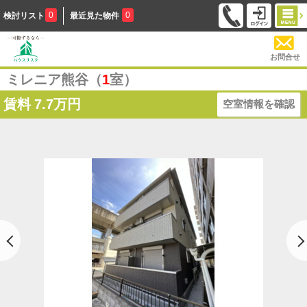
0
0
検討リスト
最近見た物件
お問合せ
ミレニア熊谷（
1
室）
賃料
7.7万円
空室情報を確認