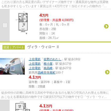
こだわり派の方も満足度の高いデザイナーズ物件です！通風良好な物件は洗濯物
も乾きやすくなっています！家賃は月々4万円です！当社イチオシの物件の「ナ
カイパレスA」！ぜひ一度ご覧...
4
万
円
(管理費・共益費 4,000円)
敷：0ヶ月｜礼：0ヶ月
所在階：2階
間取り：1K
面積：26.71㎡
ヴィラ・ウィロー Ⅱ
賃貸｜アパート
上信電鉄
「
佐野のわたし
」駅 徒歩19分
上信電鉄
「
根小屋
」駅 徒歩17分
上信電鉄
「
南高崎
」駅 徒歩27分
群馬県
高崎市
寺尾町
100-7
4.1
万円
築年数：築35年 ｜募集中：
1室
階数：2階建
徒歩49分の距離に高崎市立高松中学校があるのも魅力◎空気の入れ替えも簡単に
おこなえる通風良好の物件です◎家賃5万円以下の物件です◎「ヴィラ・ウィロ
ー Ⅱ」のここがイチオシ◎高崎市エ...
4.1
万
円
(管理費・共益費 4,000円)