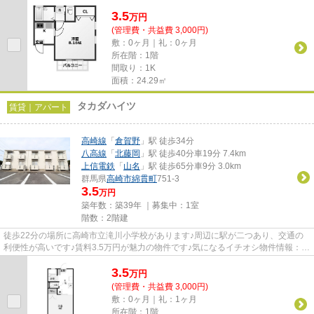
ルクール」のここがイチオシ...
3.5
万
円
(管理費・共益費 3,000円)
敷：0ヶ月｜礼：0ヶ月
所在階：1階
間取り：1K
面積：24.29㎡
タカダハイツ
賃貸｜アパート
高崎線
「
倉賀野
」駅 徒歩34分
八高線
「
北藤岡
」駅 徒歩40分車19分 7.4km
上信電鉄
「
山名
」駅 徒歩65分車9分 3.0km
群馬県
高崎市
綿貫町
751-3
3.5
万円
築年数：築39年 ｜募集中：
1室
階数：2階建
徒歩22分の場所に高崎市立滝川小学校があります♪周辺に駅が二つあり、交通の
利便性が高いです♪賃料3.5万円が魅力の物件です♪気になるイチオシ物件情報：
「タカダハイツ」♪できるだけ早...
3.5
万
円
(管理費・共益費 3,000円)
敷：0ヶ月｜礼：1ヶ月
所在階：1階