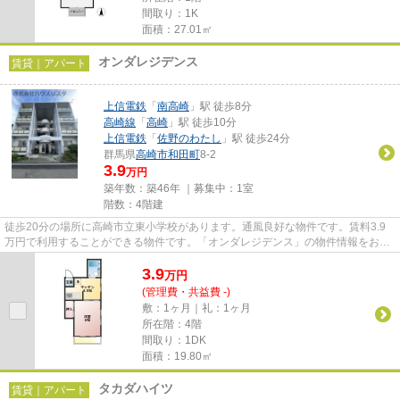
間取り：1K
面積：27.01㎡
オンダレジデンス
賃貸｜アパート
上信電鉄
「
南高崎
」駅 徒歩8分
高崎線
「
高崎
」駅 徒歩10分
上信電鉄
「
佐野のわたし
」駅 徒歩24分
群馬県
高崎市
和田町
8-2
3.9
万円
築年数：築46年 ｜募集中：
1室
階数：4階建
徒歩20分の場所に高崎市立東小学校があります。通風良好な物件です。賃料3.9
万円で利用することができる物件です。「オンダレジデンス」の物件情報をお探
しならお気軽にお問い合わせ下...
3.9
万
円
(管理費・共益費 -)
敷：1ヶ月｜礼：1ヶ月
所在階：4階
間取り：1DK
面積：19.80㎡
タカダハイツ
賃貸｜アパート