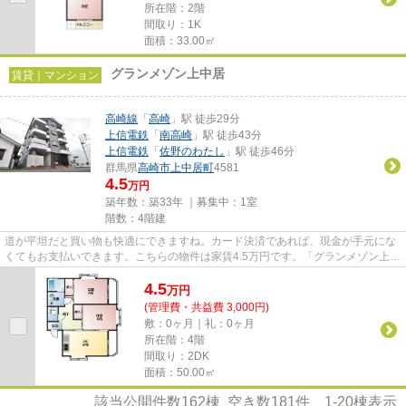
所在階：2階
間取り：1K
面積：33.00㎡
グランメゾン上中居
賃貸｜マンション
高崎線
「
高崎
」駅 徒歩29分
上信電鉄
「
南高崎
」駅 徒歩43分
上信電鉄
「
佐野のわたし
」駅 徒歩46分
群馬県
高崎市
上中居町
4581
4.5
万円
築年数：築33年 ｜募集中：
1室
階数：4階建
道が平坦だと買い物も快適にできますね。カード決済であれば、現金が手元にな
くてもお支払いできます。こちらの物件は家賃4.5万円です。「グランメゾン上中
居」の物件情報をお探しなら...
4.5
万
円
(管理費・共益費 3,000円)
敷：0ヶ月｜礼：0ヶ月
所在階：4階
間取り：2DK
面積：50.00㎡
該当公開件数
162
棟 空き数
181
件
1-20
棟表示