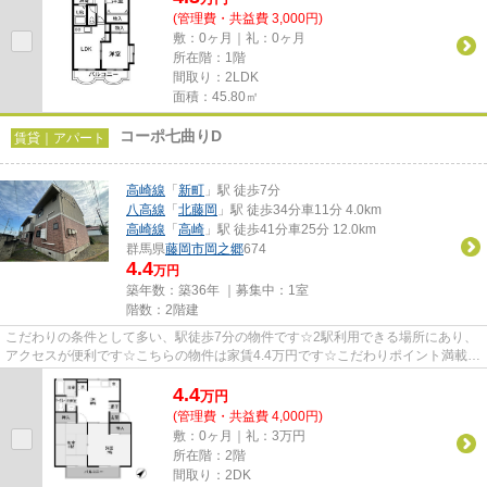
(管理費・共益費 3,000円)
敷：0ヶ月｜礼：0ヶ月
所在階：1階
間取り：2LDK
面積：45.80㎡
コーポ七曲りD
賃貸｜アパート
高崎線
「
新町
」駅 徒歩7分
八高線
「
北藤岡
」駅 徒歩34分車11分 4.0km
高崎線
「
高崎
」駅 徒歩41分車25分 12.0km
群馬県
藤岡市
岡之郷
674
4.4
万円
築年数：築36年 ｜募集中：
1室
階数：2階建
こだわりの条件として多い、駅徒歩7分の物件です☆2駅利用できる場所にあり、
アクセスが便利です☆こちらの物件は家賃4.4万円です☆こだわりポイント満載の
コーポ七曲りD☆藤岡市エリアに...
4.4
万
円
(管理費・共益費 4,000円)
敷：0ヶ月｜礼：3万円
所在階：2階
間取り：2DK