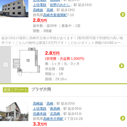
上信電鉄
「
佐野のわたし
」駅 徒歩16分
高崎線
「
高崎
」駅 徒歩18分
群馬県
高崎市
新後閑町
7-10
2.8
万円
築年数：築30年 ｜募集中：
1室
階数：3階建
徒歩19分の場所に高崎市立南小学校があります！2駅利用可能で利便性の高い物
件です！こちらの物件は家賃2.8万円です！こだわりポイント満載のKABEホーム
ズⅡ！高崎市エリアにある賃貸情...
2.8
万
円
(管理費・共益費 1,000円)
敷：1ヶ月｜礼：0ヶ月
所在階：2階
間取り：1R
面積：29.16㎡
プラザ片岡
賃貸｜アパート
高崎線
「
高崎
」駅 徒歩20分
上信電鉄
「
南高崎
」駅 徒歩30分
信越本線
「
北高崎
」駅 徒歩41分
群馬県
高崎市
片岡町
３丁目14-28
3.3
万円