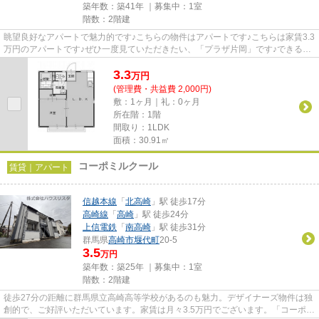
築年数：築41年 ｜募集中：
1室
階数：2階建
眺望良好なアパートで魅力的です♪こちらの物件はアパートです♪こちらは家賃3.3
万円のアパートです♪ぜひ一度見ていただきたい、「プラザ片岡」です♪できるだ
け早めに不動産情報を集めた...
3.3
万
円
(管理費・共益費 2,000円)
敷：1ヶ月｜礼：0ヶ月
所在階：1階
間取り：1LDK
面積：30.91㎡
コーポミルクール
賃貸｜アパート
信越本線
「
北高崎
」駅 徒歩17分
高崎線
「
高崎
」駅 徒歩24分
上信電鉄
「
南高崎
」駅 徒歩31分
群馬県
高崎市
堰代町
20-5
3.5
万円
築年数：築25年 ｜募集中：
1室
階数：2階建
徒歩27分の距離に群馬県立高崎高等学校があるのも魅力。デザイナーズ物件は独
創的で、ご好評いただいています。家賃は月々3.5万円でございます。「コーポミ