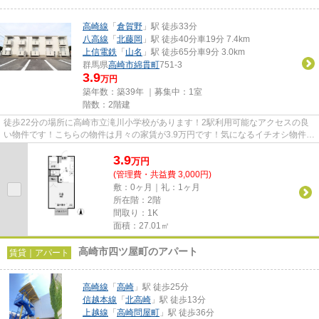
高崎線
「
倉賀野
」駅 徒歩33分
八高線
「
北藤岡
」駅 徒歩40分車19分 7.4km
上信電鉄
「
山名
」駅 徒歩65分車9分 3.0km
群馬県
高崎市
綿貫町
751-3
3.9
万円
築年数：築39年 ｜募集中：
1室
階数：2階建
徒歩22分の場所に高崎市立滝川小学校があります！2駅利用可能なアクセスの良
い物件です！こちらの物件は月々の家賃が3.9万円です！気になるイチオシ物件情
報：「タカダハイツ 」！当社...
3.9
万
円
(管理費・共益費 3,000円)
敷：0ヶ月｜礼：1ヶ月
所在階：2階
間取り：1K
面積：27.01㎡
高崎市四ツ屋町のアパート
賃貸｜アパート
高崎線
「
高崎
」駅 徒歩25分
信越本線
「
北高崎
」駅 徒歩13分
上越線
「
高崎問屋町
」駅 徒歩36分