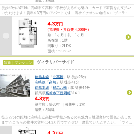
階数：2階建
徒歩49分の距離に高崎市立高松中学校があるのも魅力！カードで家賃をお支払い
いただけます！賃料4.3万円のアパートです！当社イチオシの物件の「ヴィラ・ウ
ィローⅠ」！ぜひ一度ご覧く...
4.3
万
円
(管理費・共益費 4,000円)
敷：1ヶ月｜礼：1ヶ月
所在階：1階
間取り：2LDK
面積：53.68㎡
ヴィラリバーサイド
賃貸｜マンション
信越本線
「
北高崎
」駅 徒歩26分
高崎線
「
高崎
」駅 徒歩41分
信越本線
「
群馬八幡
」駅 徒歩44分
群馬県
高崎市
下豊岡町
814-1
4.3
万円
築年数：築30年 ｜募集中：
1室
階数：3階建
徒歩27分の距離に高崎市立高松中学校があるのも魅力☆眺望良好で景色が楽しめ
ます☆こちらの物件の賃料は4.3万円です☆ぜひ一度見ていただきたい、「ヴィラ
リバーサイド」です☆高崎市エリ...
4.3
万
円