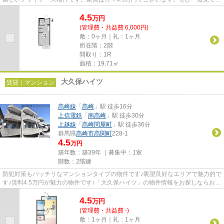
ただきたい、「オゼットワー...
4.5
万
円
(管理費・共益費 6,000円)
敷：0ヶ月｜礼：1ヶ月
所在階：2階
間取り：1R
面積：19.71㎡
大久保ハイツ
賃貸｜マンション
高崎線
「
高崎
」駅 徒歩16分
上信電鉄
「
南高崎
」駅 徒歩30分
上越線
「
高崎問屋町
」駅 徒歩36分
群馬県
高崎市
高関町
228-1
4.5
万円
築年数：築39年 ｜募集中：
1室
階数：2階建
防犯対策もバッチリなマンションタイプの物件です♪眺望良好なエリアで魅力的で
す♪賃料4.5万円が魅力の物件です♪「大久保ハイツ」の物件情報をお探しならお気
軽にお問い合わせください♪...
4.5
万
円
(管理費・共益費 -)
敷：1ヶ月｜礼：1ヶ月