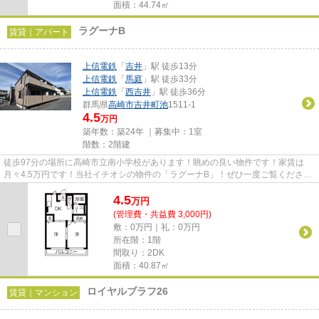
面積：44.74㎡
ラグーナB
賃貸｜アパート
上信電鉄
「
吉井
」駅 徒歩13分
上信電鉄
「
馬庭
」駅 徒歩33分
上信電鉄
「
西吉井
」駅 徒歩36分
群馬県
高崎市
吉井町池
1511-1
4.5
万円
築年数：築24年 ｜募集中：
1室
階数：2階建
徒歩97分の場所に高崎市立南小学校があります！眺めの良い物件です！家賃は
月々4.5万円です！当社イチオシの物件の「ラグーナB」！ぜひ一度ご覧くださ
い！できるだけ早めに不動産情報...
4.5
万
円
(管理費・共益費 3,000円)
敷：0万円｜礼：0万円
所在階：1階
間取り：2DK
面積：40.87㎡
ロイヤルブラフ26
賃貸｜マンション