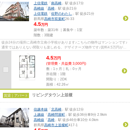
上信電鉄
「
南高崎
」駅 徒歩17分
高崎線
「
高崎
」駅 徒歩21分
上信電鉄
「
佐野のわたし
」駅 徒歩21分
群馬県
高崎市
双葉町
26-33
4.5
万円
築年数：築31年 ｜募集中：
1室
階数：3階建
徒歩24分の場所に高崎市立南小学校があります♪こちらの物件はマンションです♪
通常ではありえない間取りも楽しめる、デザイナーズ物件です♪賃料4.5万円が魅
力の物件です♪当社スタッフが...
4.5
万
円
(管理費・共益費 3,000円)
敷：1ヶ月｜礼：0ヶ月
所在階：1階
間取り：2DK
面積：42.26㎡
リビングタウン上並榎
賃貸｜アパート
信越本線
「
北高崎
」駅 徒歩12分
上越線
「
高崎問屋町
」駅 徒歩36分車9分 2.9km
高崎線
「
高崎
」駅 徒歩46分車10分 4.0km
群馬県
高崎市
上並榎町
417-1