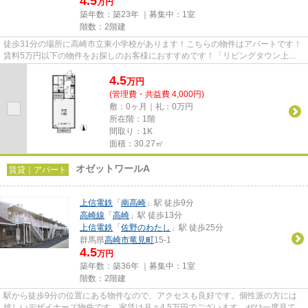
4.5
万円
築年数：築23年 ｜募集中：
1室
階数：2階建
徒歩31分の場所に高崎市立東小学校があります！こちらの物件はアパートです！
賃料5万円以下の物件をお探しのお客様におすすめです！「リビングタウン上並
榎」のここがイチオシ！できる...
4.5
万
円
(管理費・共益費 4,000円)
敷：0ヶ月｜礼：0万円
所在階：1階
間取り：1K
面積：30.27㎡
オゼットワールA
賃貸｜アパート
上信電鉄
「
南高崎
」駅 徒歩9分
高崎線
「
高崎
」駅 徒歩13分
上信電鉄
「
佐野のわたし
」駅 徒歩25分
群馬県
高崎市
竜見町
15-1
4.5
万円
築年数：築36年 ｜募集中：
1室
階数：2階建
駅から徒歩9分の位置にある物件なので、アクセスも良好です。個性派の方には
嬉しいデザイナーズ物件です。家賃は月々4.5万円でございます。ぜひ一度見てい