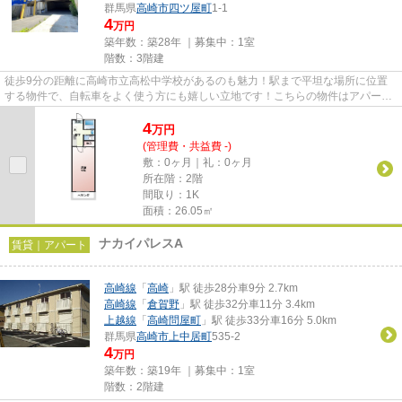
群馬県
高崎市
四ツ屋町
1-1
4
万円
築年数：築28年 ｜募集中：
1室
階数：3階建
徒歩9分の距離に高崎市立高松中学校があるのも魅力！駅まで平坦な場所に位置
する物件で、自転車をよく使う方にも嬉しい立地です！こちらの物件はアパート
です！こちらの物件は家賃を5...
4
万
円
(管理費・共益費 -)
敷：0ヶ月｜礼：0ヶ月
所在階：2階
間取り：1K
面積：26.05㎡
ナカイパレスA
賃貸｜アパート
高崎線
「
高崎
」駅 徒歩28分車9分 2.7km
高崎線
「
倉賀野
」駅 徒歩32分車11分 3.4km
上越線
「
高崎問屋町
」駅 徒歩33分車16分 5.0km
群馬県
高崎市
上中居町
535-2
4
万円
築年数：築19年 ｜募集中：
1室
階数：2階建