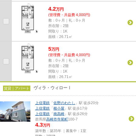
4.2
万
円
(管理費・共益費 4,000円)
敷：0ヶ月｜礼：0ヶ月
所在階：2階
間取り：1K
面積：26.71㎡
5
万
円
(管理費・共益費 4,000円)
敷：0ヶ月｜礼：0ヶ月
所在階：2階
間取り：1K
面積：26.71㎡
ヴィラ・ウィローⅠ
賃貸｜アパート
上信電鉄
「
佐野のわたし
」駅 徒歩20分
上信電鉄
「
根小屋
」駅 徒歩17分
上信電鉄
「
南高崎
」駅 徒歩26分
群馬県
高崎市
寺尾町
100-7
4.3
万円
築年数：築35年 ｜募集中：
1室