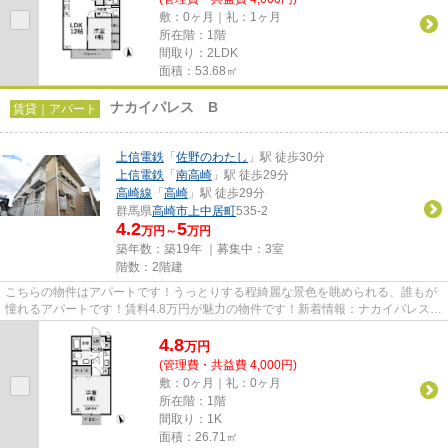
敷：0ヶ月｜礼：1ヶ月
所在階：1階
間取り：2LDK
面積：53.68㎡
ナカイパレス B
賃貸｜アパート
上信電鉄
「
佐野のわたし
」駅 徒歩30分
上信電鉄
「
南高崎
」駅 徒歩29分
高崎線
「
高崎
」駅 徒歩29分
群馬県
高崎市
上中居町
535-2
4.2
5
万円～
万円
築年数：築19年 ｜募集中：
3室
階数：2階建
こちらの物件はアパートです！うっとりする程綺麗な景色を眺められる、誰もが
憧れるアパートです！賃料4.8万円が魅力の物件です！新着情報：ナカイパレス
Bの空室情報ならコチラ！賃...
4.8
万
円
(管理費・共益費 4,000円)
敷：0ヶ月｜礼：0ヶ月
所在階：1階
間取り：1K
面積：26.71㎡