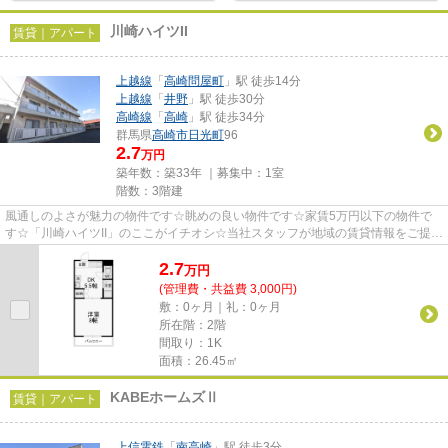
川崎ハイツII
賃貸｜アパート
上越線
「
高崎問屋町
」駅 徒歩14分
上越線
「
井野
」駅 徒歩30分
高崎線
「
高崎
」駅 徒歩34分
群馬県
高崎市
日光町
96
2.7
万円
築年数：築33年 ｜募集中：
1室
階数：3階建
風通しのよさが魅力の物件です☆眺めの良い物件です☆家賃5万円以下の物件で
す☆「川崎ハイツII」のここがイチオシ☆当社スタッフが地域の賃貸情報をご提供
いたします☆お客様のこだわりや...
2.7
万
円
(管理費・共益費 3,000円)
敷：0ヶ月｜礼：0ヶ月
所在階：2階
間取り：1K
面積：26.45㎡
KABEホームズⅡ
賃貸｜アパート
上信電鉄
「
南高崎
」駅 徒歩3分